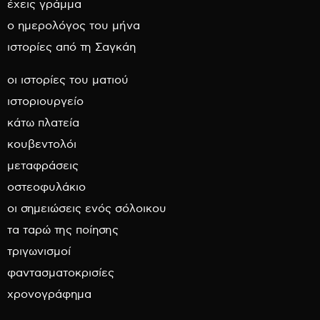
έχεις γράμμα
ο ημερολόγος του μήνα
ιστορίες από τη Σαγκάη
οι ιστορίες του ματιού
ιστοριουργείο
κάτω πλατεία
κουβεντολόι
μεταφράσεις
οστεοφυλάκιο
οι σημειώσεις ενός σόλοικου
τα ταρώ της ποίησης
τριγωνισμοί
φαντασματοκρισίες
χρονογράφημα