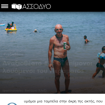
αναξιοθέατα
Αναξιοθέατο #8: Οι επίμονοι
λουόμενοι του Περάματος
«Παιδί μου, όλες οι θάλασσες το ίδιο είναι. Κάνεις το σταυρό σου και
μπαίνεις!»
(φωτογραφίες: Βικτώρια Άλεξ)
Χαρίλαος Τρουβάς
-
27 Ιουλίου 2017
υμάμαι μια ταμπέλα στην άκρη της ακτής, που