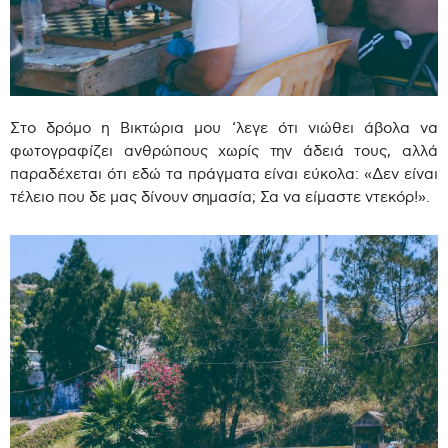
Στο δρόμο η Βικτώρια μου ‘λεγε ότι νιώθει άβολα να
φωτογραφίζει ανθρώπους χωρίς την άδειά τους, αλλά
παραδέχεται ότι εδώ τα πράγματα είναι εύκολα: «Δεν είναι
τέλειο που δε μας δίνουν σημασία; Σα να είμαστε ντεκόρ!».