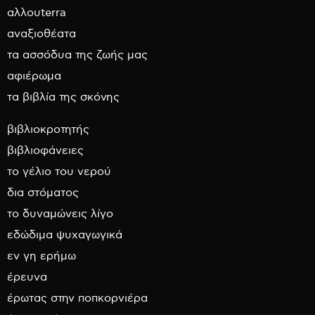
αλλουterra
αναξιοθέατα
τα ασσόδυα της ζωής μας
αφιέρωμα
τα βιβλία της σκόνης
βιβλιοκροτητής
βιβλιοφάνειες
το γέλιο του νερού
δια στόματος
το δυναμώνεις λίγο
εδώδιμα ψυχαγωγικά
εν γη ερήμω
έρευνα
έρωτας στην ποπκορνιέρα