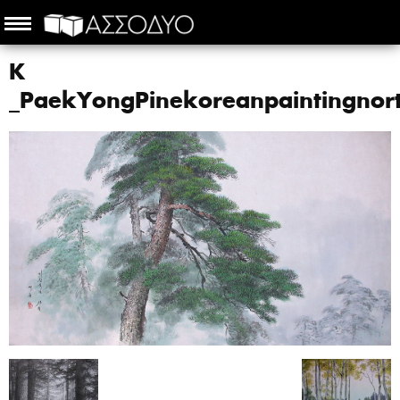
Κ
_PaekYongPinekoreanpaintingno