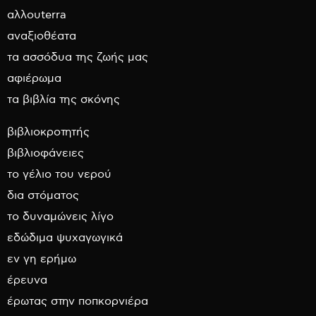
αλλουterra
αναξιοθέατα
τα ασσόδυα της ζωής μας
αφιέρωμα
τα βιβλία της σκόνης
βιβλιοκροτητής
βιβλιοφάνειες
το γέλιο του νερού
δια στόματος
το δυναμώνεις λίγο
εδώδιμα ψυχαγωγικά
εν γη ερήμω
έρευνα
έρωτας στην ποπκορνιέρα