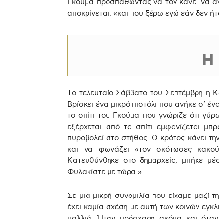
Γκούμα προσπαθώντας να τον κάνει να αν
αποκρίνεται: «και που ξέρω εγώ εάν δεν ήτ
Η
Το τελευταίο Σάββατο του Σεπτέμβρη η Κα
Βρίσκει ένα μικρό πιστόλι που ανήκε σ’ έν
το σπίτι του Γκούμα που γνώριζε ότι γύρω
εξέρχεται από το σπίτι εμφανίζεται μπ
πυροβολεί στο στήθος. Ο κρότος κάνει την
και να φωνάζει «τον σκότωσες κακού
Κατευθύνθηκε στο δημαρχείο, μπήκε μέσ
Φυλακίστε με τώρα.»
Σε μια μικρή συνομιλία που είχαμε μαζί 
έχει καμία σχέση με αυτή των κοινών εγκ
μαλλιά. Ήταν πρόσχαρη ακόμα και όταν