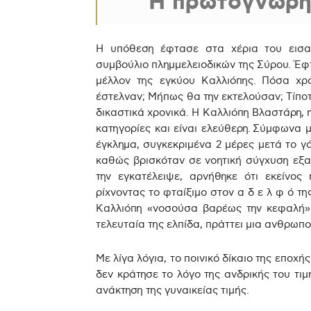
Η πρωτόγνωρη
Η υπόθεση έφτασε στα χέρια του εισα
συμβούλιο πλημμελειοδικών της Σύρου. Έφτ
μέλλον της εγκύου Καλλιόπης. Πόσα χρ
έστελναν; Μήπως θα την εκτελούσαν; Τίπο
δικαστικά χρονικά. Η Καλλιόπη Βλαστάρη,
κατηγορίες και είναι ελεύθερη. Σύμφωνα μ
έγκλημα, συγκεκριμένα 2 μέρες μετά το γ
καθώς βρισκόταν σε νοητική σύγχυση εξαι
την εγκατέλειψε, αρνήθηκε ότι εκείνος
ρίχνοντας το φταίξιμο στον α δ ε λ φ ό τη
Καλλιόπη «νοσούσα βαρέως την κεφαλή»
τελευταία της ελπίδα, πράττει μια ανθρωπ
Με λίγα λόγια, το ποινικό δίκαιο της επο
δεν κράτησε το λόγο της ανδρικής του τιμ
ανάκτηση της γυναικείας τιμής.