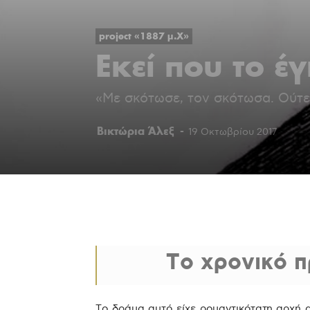
project «1887 μ.Χ»
Εκεί που το έ
«Με σκότωσε, τον σκότωσα. Ούτε
Βικτώρια Άλεξ
-
19 Οκτωβρίου 2017
Το χρονικό π
Το δράμα αυτό είχε ρομαντικότατη αρχή 