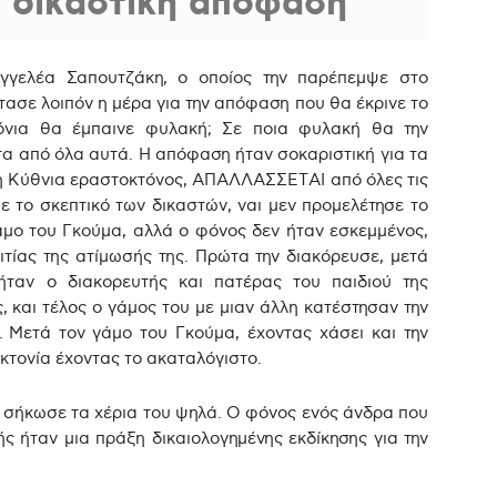
 δικαστική απόφαση
γγελέα Σαπουτζάκη, ο οποίος την παρέπεμψε στο
ασε λοιπόν η μέρα για την απόφαση που θα έκρινε το
όνια θα έμπαινε φυλακή; Σε ποια φυλακή θα την
τα από όλα αυτά. Η απόφαση ήταν σοκαριστική για τα
 η Κύθνια εραστοκτόνος, ΑΠΑΛΛΑΣΣΕΤΑΙ από όλες τις
ε το σκεπτικό των δικαστών, ναι μεν προμελέτησε το
άμο του Γκούμα, αλλά ο φόνος δεν ήταν εσκεμμένος,
τίας της ατίμωσής της. Πρώτα την διακόρευσε, μετά
 ήταν ο διακορευτής και πατέρας του παιδιού της
ς, και τέλος ο γάμος του με μιαν άλλη κατέστησαν την
.
Μετά τον γάμο του Γκούμα, έχοντας χάσει και την
οκτονία έχοντας το ακαταλόγιστο.
χής σήκωσε τα χέρια του ψηλά. Ο φόνος ενός άνδρα που
ής ήταν μια πράξη δικαιολογημένης εκδίκησης για την