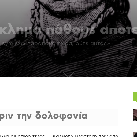
γκλημα πάθους αποτε
 εγώ έχω παράπονο τώρα, ούτε αυτός».
ριν την δολοφονία
αλλά αιματηρό τέλος. Η Καλλιόπη Βλαστάρη πριν από