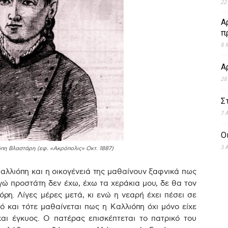
22
Α
π
8 
Α
28
Σ
7 
Ο
3 
πη Βλαστάρη (εφ. «Ακρόπολις» Οκτ. 1887)
αλλιόπη και η οικογένειά της μαθαίνουν ξαφνικά πως
γώ προστάτη δεν έχω, έχω τα χεράκια μου, δε θα τον
η. Λίγες μέρες μετά, κι ενώ η νεαρή έχει πέσει σε
ό και τότε μαθαίνεται πως η Καλλιόπη όχι μόνο είχε
και έγκυος. Ο πατέρας επισκέπτεται το πατρικό του