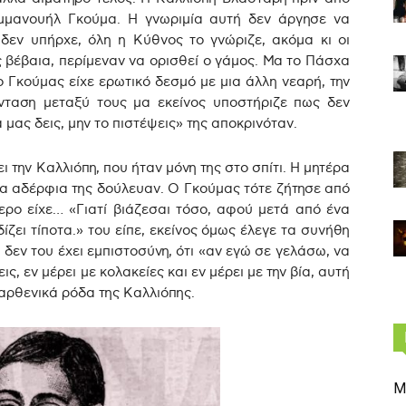
Εμμανουήλ Γκούμα. Η γνωριμία αυτή δεν άργησε να
δεν υπήρχε, όλη η Κύθνος το γνώριζε, ακόμα κι οι
ς βέβαια, περίμεναν να ορισθεί ο γάμος. Μα το Πάσχα
 Γκούμας είχε ερωτικό δεσμό με μια άλλη νεαρή, την
νταση μεταξύ τους μα εκείνος υποστήριζε πως δεν
μας δεις, μην το πιστέψεις» της αποκρινόταν.
 την Καλλιόπη, που ήταν μόνη της στο σπίτι. Η μητέρα
τα αδέρφια της δούλευαν. Ο Γκούμας τότε ζήτησε από
τερο είχε… «Γιατί βιάζεσαι τόσο, αφού μετά από ένα
ίζει τίποτα.» του είπε, εκείνος όμως έλεγε τα συνήθη
ι δεν του έχει εμπιστοσύνη, ότι «αν εγώ σε γελάσω, να
, εν μέρει με κολακείες και εν μέρει με την βία, αυτή
αρθενικά ρόδα της Καλλιόπης.
Μ