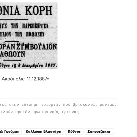
Ακρόπολις, 11.12.1887»
,
ιες στην επίσημη ιστορία, που βρίσκονται μονίμως
τελούν προϊόν πρωτογενούς έρευνας.
ήλ Γκούμας
Καλλιόπη Βλαστάρη
Κύθνος
Σαπουτζάκης