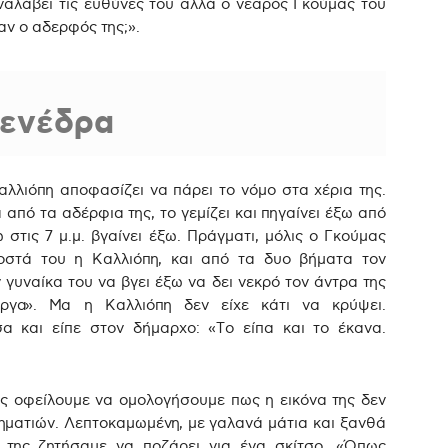
αλάβει τις ευθύνες του αλλά ο νεαρός Γκούμας του
αν ο αδερφός της;».
 ενέδρα
λλιόπη αποφασίζει να πάρει το νόμο στα χέρια της.
α από τα αδέρφια της, το γεμίζει και πηγαίνει έξω από
 στις 7 μ.μ. βγαίνει έξω. Πράγματι, μόλις ο Γκούμας
ροστά του η Καλλιόπη, και από τα δυο βήματα τον
 γυναίκα του να βγει έξω να δει νεκρό τον άντρα της
ργα». Μα η Καλλιόπη δεν είχε κάτι να κρύψει.
α και είπε στον δήμαρχο: «Το είπα και το έκανα.
της οφείλουμε να ομολογήσουμε πως η εικόνα της δεν
ληματιών. Λεπτοκαμωμένη, με γαλανά μάτια και ξανθά
 της ζητήσαμε να ποζάρει για ένα σκίτσο. «Όπως