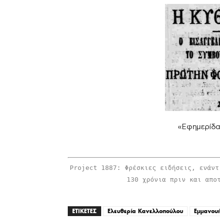
«Εφημερίδα 
Project 1887: Φρέσκιες ειδήσεις, ενάντ
130 χρόνια πριν και απο
ΕΤΙΚΕΤΕΣ
Ελευθερία Κανελλοπούλου
Εμμανου