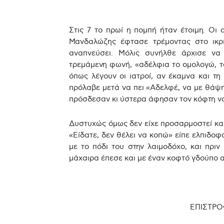
Στις 7 το πρωί η πομπή ήταν έτοιμη. Οι α
Μανδαλώζης έφτασε τρέμοντας στο ικρί
αναπνεύσει. Μόλις συνήλθε άρχισε να
τρεμάμενη φωνή, «αδέλφια το ομολογώ, το
όπως λέγουν οι ιατροί, αν έκαμνα και τ
πρόλαβε μετά να πει «Αδελφέ, να με θάψης
πρόσδεσαν κι ύστερα άφησαν τον κόφτη να
Δυστυχώς όμως δεν είχε προσαρμοστεί κα
«Είδατε, δεν θέλει να κοπώ» είπε ελπιδοφ
με το πόδι του στην λαιμοδόχο, και πρι
μάχαιρα έπεσε και με έναν κοφτό γδούπο 
ΕΠΙΣΤΡΟ