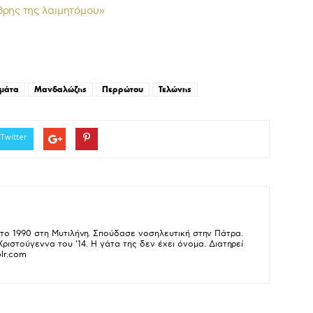
ρης της λαιμητόμου»
.
μάτα
Μανδαλώζης
Περρώτου
Τελώνης
Twitter
 το 1990 στη Μυτιλήνη. Σπούδασε νοσηλευτική στην Πάτρα.
ιστούγεννα του '14. Η γάτα της δεν έχει όνομα. Διατηρεί
lr.com