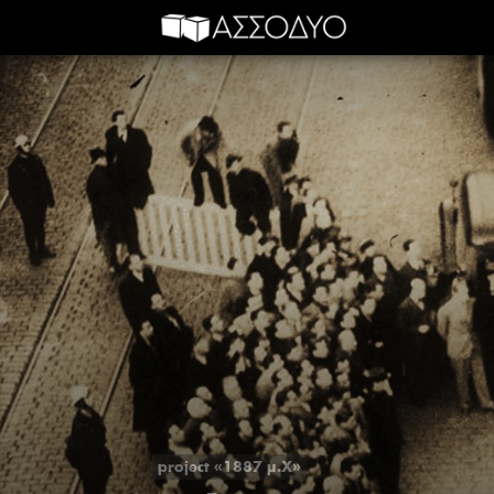
project «1887 μ.Χ»