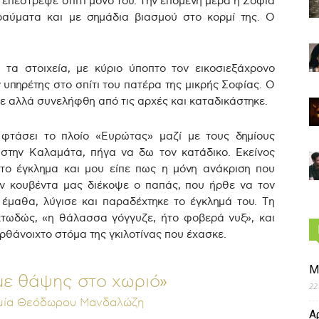
επέστρεψε σπίτι μόνο του. Την επόμενη μέρα η Σοφία
ραύματα και με σημάδια βιασμού στο κορμί της. Ο
τα στοιχεία, με κύριο ύποπτο τον εικοσιεξάχρονο
υπηρέτης στο σπίτι του πατέρα της μικρής Σοφίας. Ο
ε αλλά συνελήφθη από τις αρχές και καταδικάστηκε.
 φτάσει το πλοίο «Ευρώτας» μαζί με τους δημίους
στην Καλαμάτα, πήγα να δω τον κατάδικο. Εκείνος
 το έγκλημα και μου είπε πως η μόνη ανάκριση που
ην κουβέντα μας διέκοψε ο παπάς, που ήρθε να τον
έμαθα, λύγισε και παραδέχτηκε το έγκλημά του. Τη
κτωδώς, «η θάλασσα γόγγυζε, ήτο φοβερά νυξ», και
ρθάνοιχτο στόμα της γκιλοτίνας που έχασκε.
Μ
με θάψης στο χωριό»
22
υμία Θεόδωρου Μανδαλώζη
Α