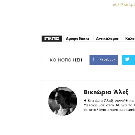
«Ο Δεκέμβ
ΕΤΙΚΕΤΕΣ
Αμοιραδάκης
Αντικάλαμος
Καλα
Facebook
ΚΟΙΝΟΠΟΙΗΣΗ
Βικτώρια Άλεξ
Η Βικτώρια Άλεξ. γεννήθηκε
Μετακόμισε στην Αθήνα τα Χρ
το ιστολόγιο anavoleas.tumb