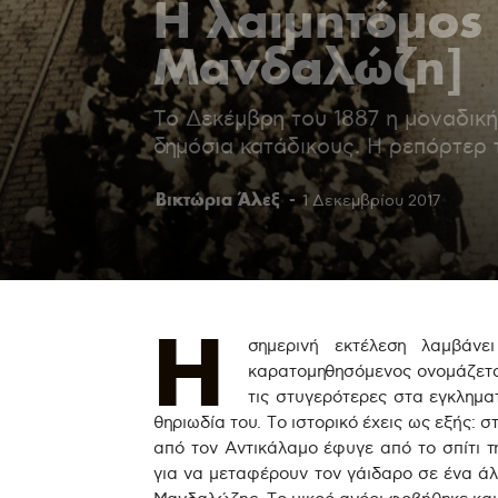
Η λαιμητόμος
Μανδαλώζη]
Το Δεκέμβρη του 1887 η μοναδική
δημόσια κατάδικους. Η ρεπόρτερ
Βικτώρια Άλεξ
-
1 Δεκεμβρίου 2017
Η
σημερινή εκτέλεση λαμβάν
καρατομηθησόμενος ονομάζετα
τις στυγερότερες στα εγκλημα
θηριωδία του. Το ιστορικό έχεις ως εξής: 
από τον Αντικάλαμο έφυγε από το σπίτι 
για να μεταφέρουν τον γάιδαρο σε ένα άλλ