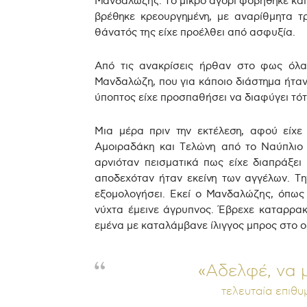
Μανδαλώζης. Το μικρό αγόρι φοβήθηκε και 
βρέθηκε κρεουργημένη, με αναρίθμητα τ
θάνατός της είχε προέλθει από ασφυξία.
Από τις ανακρίσεις ήρθαν στο φως όλα 
Μανδαλώζη, που για κάποιο διάστημα ήταν 
ύποπτος είχε προσπαθήσει να διαφύγει τότ
Μια μέρα πριν την εκτέλεση, αφού είχε
Αμοιραδάκη και Τελώνη από το Ναύπλιο 
αρνιόταν πεισματικά πως είχε διαπράξει
αποδεχόταν ήταν εκείνη των αγγέλων. Τ
εξομολογήσει. Εκεί ο Μανδαλώζης, όπως 
νύχτα έμεινε άγρυπνος. Έβρεχε καταρρα
εμένα με καταλάμβανε ίλιγγος μπρος στο ο
«Αδελφέ, να 
τελευταία επιθ