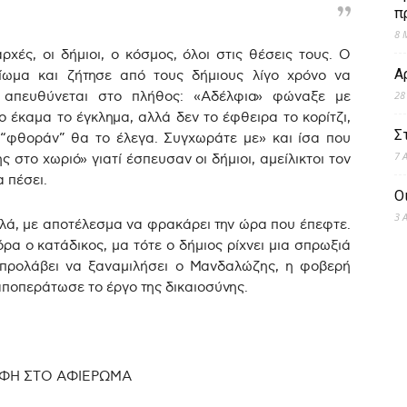
π
8 
ρχές, οι δήμιοι, ο κόσμος, όλοι στις θέσεις τους. Ο
Α
ωμα και ζήτησε από τους δήμιους λίγο χρόνο να
 απευθύνεται στο πλήθος: «Αδέλφια» φώναξε με
28
 έκαμα το έγκλημα, αλλά δεν το έφθειρα το κορίτζι,
Σ
η “φθοράν” θα το έλεγα. Συγχωράτε με» και ίσα που
7 
 στο χωριό» γιατί έσπευσαν οι δήμιοι, αμείλικτοι τον
 πέσει.
Ο
3 
λά, με αποτέλεσμα να φρακάρει την ώρα που έπεφτε.
όρα ο κατάδικος, μα τότε ο δήμιος ρίχνει μια σπρωξιά
ν προλάβει να ξαναμιλήσει ο Μανδαλώζης, η φοβερή
αποπεράτωσε το έργο της δικαιοσύνης.
.
ΦΗ ΣΤΟ ΑΦΙΕΡΩΜΑ