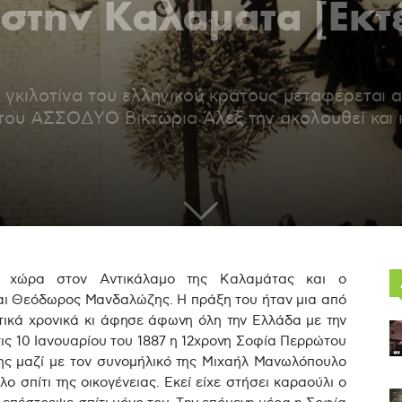
 στην Καλαμάτα [Εκτ
 γκιλοτίνα του ελληνικού κράτους μεταφέρεται α
 του ΑΣΣΟΔΥΟ Βικτώρια Άλεξ την ακολουθεί και 
ει χώρα στον Αντικάλαμο της Καλαμάτας και ο
ι Θεόδωρος Μανδαλώζης. Η πράξη του ήταν μια από
τικά χρονικά κι άφησε άφωνη όλη την Ελλάδα με την
στις 10 Ιανουαρίου του 1887 η 12χρονη Σοφία Περρώτου
της μαζί με τον συνομήλικό της Μιχαήλ Μανωλόπουλο
ο σπίτι της οικογένειας. Εκεί είχε στήσει καραούλι ο