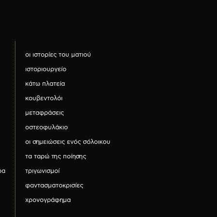
οι ιστορίες του ματιού
ιστοριουργείο
κάτω πλατεία
κουβεντολόι
μεταφράσεις
οστεοφυλάκιο
οι σημειώσεις ενός σόλοικου
τα ταρώ της ποίησης
ρα
τριγωνισμοί
φαντασματοκρισίες
χρονογράφημα