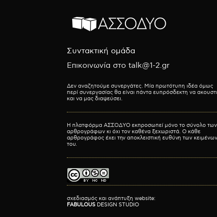
Συντακτική ομάδα
Επικοινωνία στο talk@1-2.gr
Δεν αναζητούμε συνεργάτες. Μία πρωτότυπη ιδέα όμως
περί συνεργασίας θα είναι πάντα ευπρόσδεκτη να ακουστ
και να μας διαψεύσει.
Η πλατφόρμα ΑΣΣΟΔΥΟ εκπροσωπεί μόνο το σύνολο των
αρθρογράφων κι όχι τον καθένα ξεχωριστά. Ο κάθε
αρθρογράφος έχει την αποκλειστική ευθύνη των κειμένω
του.
σχεδιασμός και ανάπτυξη website:
FABULOUS
DESIGN STUDIO