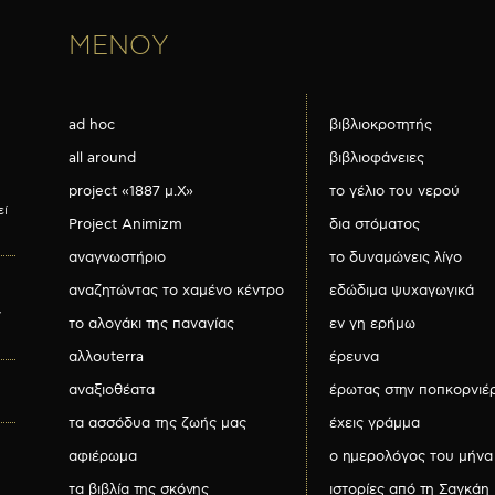
ΜΕΝΟΥ
ad hoc
βιβλιοκροτητής
all around
βιβλιοφάνειες
project «1887 μ.Χ»
το γέλιο του νερού
εί
Project Animizm
δια στόματος
αναγνωστήριο
το δυναμώνεις λίγο
αναζητώντας το χαμένο κέντρο
εδώδιμα ψυχαγωγικά
ν
το αλογάκι της παναγίας
εν γη ερήμω
αλλουterra
έρευνα
αναξιοθέατα
έρωτας στην ποπκορνιέ
τα ασσόδυα της ζωής μας
έχεις γράμμα
αφιέρωμα
ο ημερολόγος του μήνα
τα βιβλία της σκόνης
ιστορίες από τη Σαγκάη