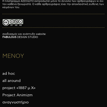
Η πλατφόρμα ΑΣΣΟΔΥΟ εκπροσωπεί μόνο το σύνολο των αρθρογράφων κι όχι
τον καθένα ξεχωριστά. Ο κάθε αρθρογράφος έχει την αποκλειστική ευθύνη των
κειμένων του.
σχεδιασμός και ανάπτυξη website:
FABULOUS
DESIGN STUDIO
ΜΕΝΟΥ
ad hoc
all around
project «1887 μ.Χ»
Project Animizm
αναγνωστήριο