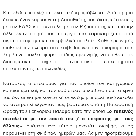
Και εδώ εμφανίζεται ένα ακόμη πρόβλημα. Από τη μια
έχουμε έναν κομμουνιστή Λαπαθιώτη, που διατηρεί σχέσεις
με τον ΕΛΑΣ και συνομιλεί με τον Ριζοσπάστη, και από την
άλλη έναν ποιητή που το έργο του χαρακτηρίζεται από
ακραίο ατομισμό και υπερβολικά απολιτίκ. Κάθε ερευνητής
υιοθετεί την πλευρά που επιβεβαιώνει τον ισχυρισμό του.
Συμβαίνει πολλές φορές ο ίδιος ερευνητής να υιοθετεί σε
διαφορετικά σημεία αντιφατικά επιχειρήματα
υποκύπτοντας σε παλινωδίες.
Καταρχάς ο ατομισμός για τον οποίον τον κατηγορούν
κάποιοι κριτικοί, και τον καθιστούν υπεύθυνο που το έργο
του δεν απέκτησε κοινωνική συνείδηση, μπορεί πολύ εύκολα
να ανατραπεί λέγοντας πως βαστούσε από τη Ησυχαστική
φράση του Γρηγορίου Παλαμά κατά την οποία «
ο ταπεινός
ασχολείται με τον εαυτό του / ο υπερόπτης με τους
άλλους
». Υπάρχει ένα τέτοιο μονοπάτι σκέψης, κι ας
παραμένει στη σκιά των ημερών μας. Ας μην προτρέχουμε