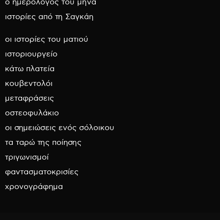
ο ημερολόγος του μήνα
ιστορίες από τη Σαγκάη
οι ιστορίες του ματιού
ιστοριουργείο
κάτω πλατεία
κουβεντολόι
μεταφράσεις
οστεοφυλάκιο
οι σημειώσεις ενός σόλοικου
τα ταρώ της ποίησης
τριγωνισμοί
φαντασματοκρισίες
χρονογράφημα