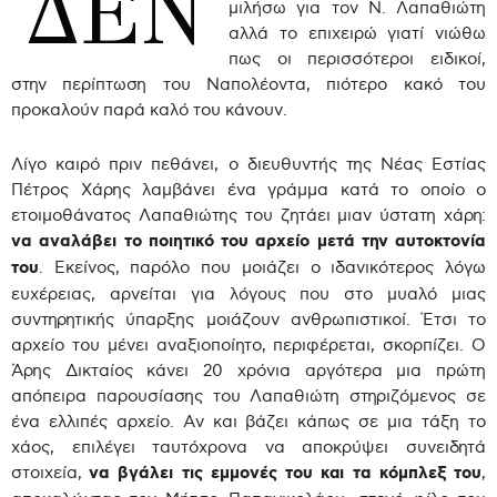
ΔΕΝ
μιλήσω για τον Ν. Λαπαθιώτη
αλλά το επιχειρώ γιατί νιώθω
πως οι περισσότεροι ειδικοί,
στην περίπτωση του Ναπολέοντα, πιότερο κακό του
προκαλούν παρά καλό του κάνουν.
Λίγο καιρό πριν πεθάνει, ο διευθυντής της Νέας Εστίας
Πέτρος Χάρης λαμβάνει ένα γράμμα κατά το οποίο ο
ετοιμοθάνατος Λαπαθιώτης του ζητάει μιαν ύστατη χάρη:
να αναλάβει το ποιητικό του αρχείο μετά την αυτοκτονία
του
. Εκείνος, παρόλο που μοιάζει ο ιδανικότερος λόγω
ευχέρειας, αρνείται για λόγους που στο μυαλό μιας
συντηρητικής ύπαρξης μοιάζουν ανθρωπιστικοί. Έτσι το
αρχείο του μένει αναξιοποίητο, περιφέρεται, σκορπίζει. Ο
Άρης Δικταίος κάνει 20 χρόνια αργότερα μια πρώτη
απόπειρα παρουσίασης του Λαπαθιώτη στηριζόμενος σε
ένα ελλιπές αρχείο. Αν και βάζει κάπως σε μια τάξη το
χάος, επιλέγει ταυτόχρονα να αποκρύψει συνειδητά
στοιχεία,
να βγάλει τις εμμονές του και τα κόμπλεξ του
,