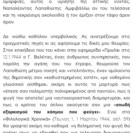
ομορφιάς, αυτός ο υμνητής της αττικής νύχτας,
Ναπολέοντας Λαπαθιώτης. Αμφιβάλλω αν του τελέσανε
και τη νεκρώσιμη ακολουθία ή τον έριξαν στον τάφο άρον
άρον.
Δε νιώθω καθόλου υπερβολικός. Ας ανατρέξουμε στις
πραγματικές πηγές κι ας αφήσουμε τις δικές μου θεωρίες.
Στον επικήδειο που του κάνει στην εφημερίδα «Πρωΐα» στις
ο Γ. Βαλέτας, ένας άνθρωπος συντηρητικός, που
12.1.1944
παρόλη την αγάπη που του έτρεφε, θεωρούσε τον
Λαπαθιώτη μέτριο ποιητή και «ντελιτάντη», έναν ομιλούντα
της δημοτικής σαν «καθυστερημένος εστέτ», «με νοθεμένο
γλωσσικό αίσθημα», ακόμη κι αυτός το μαρτυρά πως
«έπεσε σαν πολεμιστής πολιορκημένος από παντού», πως η
φυγή του αποτελεί μια «αυτοχειριαστική διαμαρτυρία», και
πως ο κρότος του όπλου ακούγεται σαν μια «
επωδή
εξορκισμού του κόσμου που φεύγει
». Ενώ στα
«Φιλολογικά Χρονικά» (
)
Τευχος 1, 1 Μαρτίου 1944, σελ. 59
θα γραφτεί ακόμη πιο καθαρά: «η θεληματική του φυγή θα
πρέπει ίσως να εξηγηθεί σαν μια τελευταία διαμαρτυρία