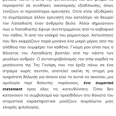
περιοριστεί σε συνθήκες οικονομικής εξαθλίωσης, όπως
τονίζουν οι περισσότεροι ερευνητές. Ούτε είναι οξυδερκές
το συμπέρασμα άλλου ερευνητή που καταλήγει να θεωρεί
τον Λαπαθιώτη έναν άνθρωπο δειλό. Άλλοι σημειώνουν
πως ο Λαπαθιώτης έφυγε συντετριμμένος από το καβαφικό
του πάθος. Ή από τον νοσηρό του ρομαντισμό. Αστειότητες
που δεν εκφράζουν παρά μονάχα ένα μικρό μέρος από την
αλήθεια που συμφέρει τον καθένα. Γνώμη μου είναι πως ο
θάνατος του Λαπαθιώτη βαστάει από την πάστα των
μεγάλων ανδρών. Ο αυτοπυροβολισμός του στην καρδιά τα
μεσάνυχτα της 7ης Γενάρη, που τον έριξε πάνω σε ένα
στρώμα χωρίς σεντόνι, αποτελεί εκείνη τη στιγμή μια
ηχηρότατη δήλωση για όποιον είχε τα αυτιά να ακούσει, μια
ομολογία περί διάχυτης παράνοιας,
ένα σωματικό
statement
προς όλες τις κατευθύνσεις. Όσοι δεν
κατανοούν το συμβολισμό και προσδίδουν στο θάνατό του
ατομιστικά χαρακτηριστικά μοιάζουν αιχμάλωτοι μιας
χλιαρής φιλολογίας.