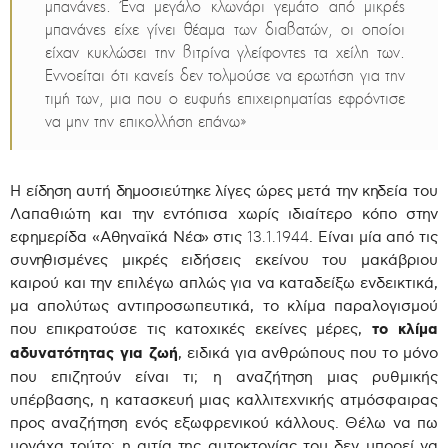
μπανάνες. Ένα μεγάλο κλωνάρι γεμάτο από μικρές
μπανάνες είχε γίνει θέαμα των διαβατών,
οι οποίοι
είχαν κυκλώσει την βιτρίνα γλείφοντες τα χείλη των.
Εννοείται ότι κανείς δεν τολμούσε να ερωτήση για την
τιμή των, μια που ο ευφυής επιχειρηματίας εφρόντισε
να μην την επικολλήση επάνω»
Η είδηση αυτή δημοσιεύτηκε λίγες ώρες μετά την κηδεία του
Λαπαθιώτη και την εντόπισα χωρίς ιδιαίτερο κόπο στην
εφημερίδα «Αθηναϊκά Νέα» στις
. Είναι μία από τις
13.1.1944
συνηθισμένες μικρές ειδήσεις εκείνου του μακάβριου
καιρού και την επιλέγω απλώς για να καταδείξω ενδεικτικά,
μα απολύτως αντιπροσωπευτικά, το κλίμα παραλογισμού
που επικρατούσε τις κατοχικές εκείνες μέρες,
το κλίμα
αδυνατότητας για ζωή
, ειδικά για ανθρώπους που το μόνο
που επιζητούν είναι τι; η αναζήτηση μιας ρυθμικής
υπέρβασης, η κατασκευή μιας καλλιτεχνικής ατμόσφαιρας
προς αναζήτηση ενός εξωφρενικού κάλλους. Θέλω να πω
μονάχα τούτο: η αιτία της αυτοκτονίας του δεν μπορεί να