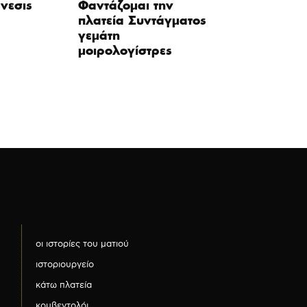
νεσις
Φαντάζομαι την
πλατεία Συντάγματος
γεμάτη
μοιρολογίστρες
οι ιστορίες του ματιού
ιστοριουργείο
κάτω πλατεία
κουβεντολόι