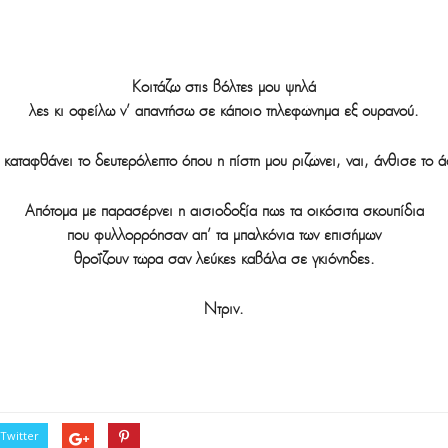
Κοιτάζω στις βόλτες μου ψηλά
λες κι οφείλω ν’ απαντήσω σε κάποιο τηλεφώνημα εξ ουρανού.
 καταφθάνει το δευτερόλεπτο όπου η πίστη μου ριζώνει, ναι, άνθισε το ά
Απότομα με παρασέρνει η αισιοδοξία πως τα οικόσιτα σκουπίδια
που φυλλορρόησαν απ’ τα μπαλκόνια των επισήμων
θροΐζουν τώρα σαν λεύκες καβάλα σε γκιόνηδες.
Ντριν.
Twitter