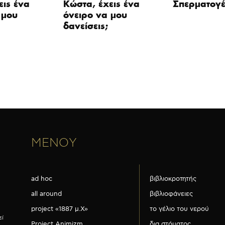
εις ένα
Κώστα, έχεις ένα
Σπερματογέ
 μου
όνειρο να μου
δανείσεις;
ΜΕΝΟΥ
ad hoc
βιβλιοκροτητής
all around
βιβλιοφάνειες
project «1887 μ.Χ»
το γέλιο του νερού
εί
Project Animizm
δια στόματος