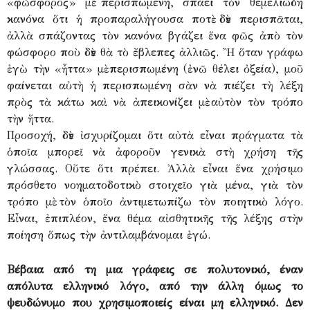
«φῶσφορος» μὲ περισπωμένη, σπάει τὸν θεμελιώδη
κανόνα ὅτι ἡ προπαραλήγουσα ποτὲ δὲν περισπᾶται,
ἀλλὰ σπάζοντας τὸν κανόνα βγάζει ἕνα φῶς ἀπὸ τὸν
φώσφορο ποὺ δὲν θὰ τὸ ἔβλεπες ἀλλιῶς. Ἢ ὅταν γράφω
ἐγὼ τὴν «ἧττα» μὲ περισπωμένη (ἐνῶ θέλει ὀξεία), μοῦ
φαίνεται αὐτὴ ἡ περισπωμένη σὰν νὰ πιέζει τὴ λέξη
πρὸς τὰ κάτω καὶ νὰ ἀπεικονίζει μὲ αὐτὸν τὸν τρόπο
τὴν ἥττα.
Προσοχή, δὲν ἰσχυρίζομαι ὅτι αὐτὰ εἶναι πράγματα τὰ
ὁποῖα μπορεῖ νὰ ἀφοροῦν γενικὰ στὴ χρήση τῆς
γλώσσας. Οὔτε ὅτι πρέπει. Ἀλλὰ εἶναι ἕνα χρήσιμο
πρόσθετο νοηματοδοτικὸ στοιχεῖο γιὰ μένα, γιὰ τὸν
τρόπο μὲ τὸν ὁποῖο ἀντιμετωπίζω τὸν ποιητικὸ λόγο.
Εἶναι, ἐπιπλέον, ἕνα θέμα αἰσθητικῆς τῆς λέξης στὴν
ποίηση ὅπως τὴν ἀντιλαμβάνομαι ἐγώ.
Βέβαια από τη μια γράφεις σε πολυτονικό, έναν
απόλυτα ελληνικό λόγο, από την άλλη όμως το
ψευδώνυμο που χρησιμοποιείς είναι μη ελληνικό. Δεν