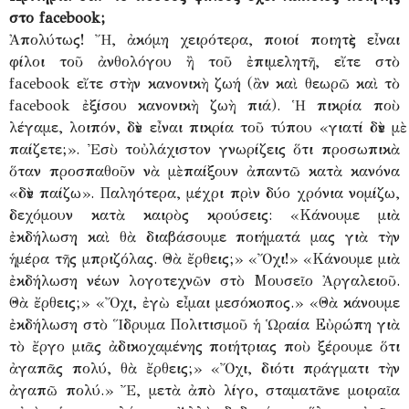
στο facebook;
Ἀπολύτως! Ἤ, ἀκόμη χειρότερα, ποιοί ποιητὲς εἶναι
φίλοι τοῦ ἀνθολόγου ἢ τοῦ ἐπιμελητῆ, εἴτε στὸ
facebook εἴτε στὴν κανονικὴ ζωή (ἂν καὶ θεωρῶ καὶ τὸ
facebook ἐξίσου κανονικὴ ζωὴ πιά). Ἡ πικρία ποὺ
λέγαμε, λοιπόν, δὲν εἶναι πικρία τοῦ τύπου «γιατί δὲν μὲ
παίζετε;». Ἐσὺ τοὐλάχιστον γνωρίζεις ὅτι προσωπικὰ
ὅταν προσπαθοῦν νὰ μὲ παίξουν ἀπαντῶ κατὰ κανόνα
«δὲν παίζω». Παληότερα, μέχρι πρὶν δύο χρόνια νομίζω,
δεχόμουν κατὰ καιρὸς κρούσεις: «Κάνουμε μιὰ
ἐκδήλωση καὶ θὰ διαβάσουμε ποιήματά μας γιὰ τὴν
ἡμέρα τῆς μπριζόλας. Θὰ ἔρθεις;» «Ὄχι!» «Κάνουμε μιὰ
ἐκδήλωση νέων λογοτεχνῶν στὸ Μουσεῖο Ἀργαλειοῦ.
Θὰ ἔρθεις;» «Ὄχι, ἐγὼ εἶμαι μεσόκοπος.» «Θὰ κάνουμε
ἐκδήλωση στὸ Ἵδρυμα Πολιτισμοῦ ἡ Ὡραία Εὐρώπη γιὰ
τὸ ἔργο μιᾶς ἀδικοχαμένης ποιήτριας ποὺ ξέρουμε ὅτι
ἀγαπᾶς πολύ, θὰ ἔρθεις;» «Ὄχι, διότι πράγματι τὴν
ἀγαπῶ πολύ.» Ἔ, μετὰ ἀπὸ λίγο, σταματᾶνε μοιραῖα