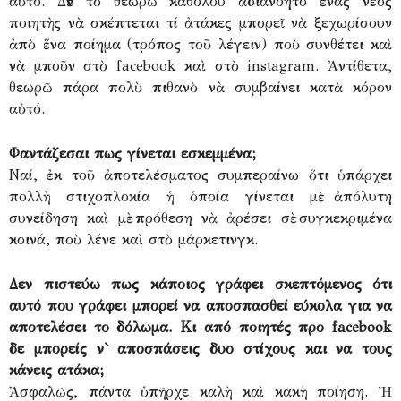
αὐτό. Δὲν τὸ θεωρῶ καθόλου ἀδιανόητο ἕνας νέος
ποιητὴς νὰ σκέπτεται τί ἀτάκες μπορεῖ νὰ ξεχωρίσουν
ἀπὸ ἕνα ποίημα (τρόπος τοῦ λέγειν) ποὺ συνθέτει καὶ
νὰ μποῦν στὸ facebook καὶ στὸ instagram. Ἀντίθετα,
θεωρῶ πάρα πολὺ πιθανὸ νὰ συμβαίνει κατὰ κόρον
αὐτό.
Φαντάζεσαι πως γίνεται εσκεμμένα;
Ναί, ἐκ τοῦ ἀποτελέσματος συμπεραίνω ὅτι ὑπάρχει
πολλὴ στιχοπλοκία ἡ ὁποία γίνεται μὲ ἀπόλυτη
συνείδηση καὶ μὲ πρόθεση νὰ ἀρέσει σὲ συγκεκριμένα
κοινά, ποὺ λένε καὶ στὸ μάρκετινγκ.
Δεν πιστεύω πως κάποιος γράφει σκεπτόμενος ότι
αυτό που γράφει μπορεί να αποσπασθεί εύκολα για να
αποτελέσει το δόλωμα. Κι από ποιητές προ facebook
δε μπορείς ν` αποσπάσεις δυο στίχους και να τους
κάνεις ατάκα;
Ἀσφαλῶς, πάντα ὑπῆρχε καλὴ καὶ κακὴ ποίηση. Ἡ