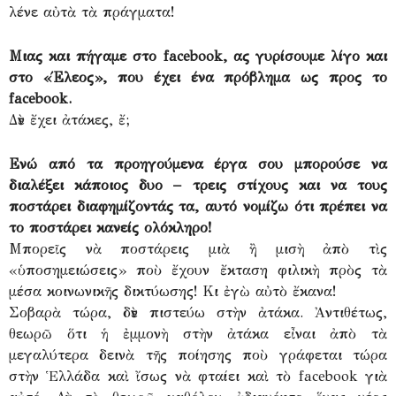
λένε αὐτὰ τὰ πράγματα!
Μιας και πήγαμε στο facebook, ας γυρίσουμε λίγο και
στο «Έλεος», που έχει ένα πρόβλημα ως προς το
facebook.
Δὲν ἔχει ἀτάκες, ἔ;
Ενώ από τα προηγούμενα έργα σου μπορούσε να
διαλέξει κάποιος δυο – τρεις στίχους και να τους
ποστάρει διαφημίζοντάς τα, αυτό νομίζω ότι πρέπει να
το ποστάρει κανείς ολόκληρο!
Μπορεῖς νὰ ποστάρεις μιὰ ἢ μισὴ ἀπὸ τὶς
«ὑποσημειώσεις» ποὺ ἔχουν ἔκταση φιλικὴ πρὸς τὰ
μέσα κοινωνικῆς δικτύωσης! Κι ἐγὼ αὐτὸ ἔκανα!
Σοβαρὰ τώρα, δὲν πιστεύω στὴν ἀτάκα. Ἀντιθέτως,
θεωρῶ ὅτι ἡ ἐμμονὴ στὴν ἀτάκα εἶναι ἀπὸ τὰ
μεγαλύτερα δεινὰ τῆς ποίησης ποὺ γράφεται τώρα
στὴν Ἑλλάδα καὶ ἴσως νὰ φταίει καὶ τὸ facebook γιὰ