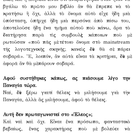
βγάλω τὸ πρῶτο μου βιβλίο ἂν θὰ ἔπρεπε νὰ τὸ
κρατήσω ἢ ὄχι, ἀλλὰ τὸ ὄνομα αὐτὸ εἶχε ἤδη μιὰ
ὑπόσταση, ὑπῆρχε ἤδη μιὰ περσόνα ἀπὸ πίσω του,
ἀποτελοῦσε ἤδη ἕνα τμῆμα αὐτοῦ ποὺ κάνω, ἄρα τὸ
διατήρησα παρὰ τὶς συμβουλὲς κάποιων ποὺ μὲ
ρωτοῦσαν «ποῦ πᾶς μὲ τέτοιο ὄνομα στὸ mainstream
τῆς λογοτεχνικῆς σκηνῆς; κανεὶς δὲν θὰ σὲ πάρει
σοβαρά». Ἔ, λοιπόν, ἂν αὐτὰ εἶναι τὰ κριτήρια, δὲν μὲ
ἀφορᾶ ἂν θὰ μὲ πάρουν σοβαρά.
Αφού συστήθηκες κάπως, ας πιάσουμε λίγο την
Παναγία τώρα.
Ναί, δὲν ξέρω γιατί θέλεις νὰ μιλήσουμε γιὰ τὴν
Παναγία, ἀλλὰ ἂς μιλήσουμε, ἀφοῦ τὸ θέλεις.
Αυτή δεν πρωταγωνιστεί στο «Έλεος»;
Καὶ ναὶ καὶ ὄχι. Εἶναι ἕνα πρόσωπο, φανταστικὸ
βεβαίως, ἕνας χαρακτήρας ποὺ μὲ βολεύει νὰ