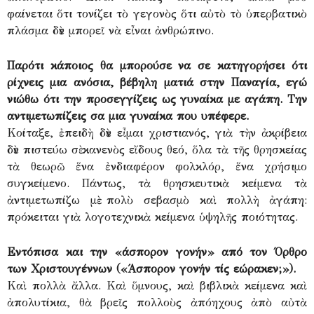
φαίνεται ὅτι τονίζει τὸ γεγονὸς ὅτι αὐτὸ τὸ ὑπερβατικὸ
πλάσμα δὲν μπορεῖ νὰ εἶναι ἀνθρώπινο.
Παρότι κάποιος θα μπορούσε να σε κατηγορήσει ότι
ρίχνεις μια ανόσια, βέβηλη ματιά στην Παναγία, εγώ
νιώθω ότι την προσεγγίζεις ως γυναίκα με αγάπη. Την
αντιμετωπίζεις σα μια γυναίκα που υπέφερε.
Κοίταξε, ἐπειδὴ δὲν εἶμαι χριστιανός, γιὰ τὴν ἀκρίβεια
δὲν πιστεύω σὲ κανενὸς εἴδους θεό, ὅλα τὰ τῆς θρησκείας
τὰ θεωρῶ ἕνα ἐνδιαφέρον φολκλόρ, ἕνα χρήσιμο
συγκείμενο. Πάντως, τὰ θρησκευτικὰ κείμενα τὰ
ἀντιμετωπίζω μὲ πολὺ σεβασμὸ καὶ πολλὴ ἀγάπη:
πρόκειται γιὰ λογοτεχνικὰ κείμενα ὑψηλῆς ποιότητας.
Εντόπισα και την «άσπορον γονήν» από τον Όρθρο
των Χριστουγέννων («Άσπορον γονήν τίς εώρακεν;»).
Καὶ πολλὰ ἄλλα. Καὶ ὕμνους, καὶ βιβλικὰ κείμενα καὶ
ἀπολυτίκια, θὰ βρεῖς πολλοὺς ἀπόηχους ἀπὸ αὐτὰ