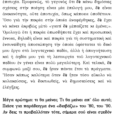
ἐπιτυχία. Προφανῶς, τὸ γεγονὸς ὅτι δὲν κάνω δημόσιες
σχέσεις στὴν ποίηση εἶναι μία ἐπιλογή μου, δὲν εἶναι
ἀνικανότητα, οὔτε ἀποτυχία, ὅπως κάποιοι ὑποθέτουν.
Ὅσο γιὰ τὴν πικρία στὴν ὁποία ἀναφέρθηκες, δὲν ἔχει
νὰ κάνει ἀκριβῶς μὲ τὸ «γιατί δὲν μὲ παίζετε κι ἐμένα;».
Ὁμολογῶ ὅτι ἡ πικρία ὁπωσδήποτε ἔχει καὶ προσωπικὴ
ἔννοια, δηλαδὴ εἶναι καὶ πικρία γιὰ τὴ συστηματικὴ καὶ
ἐνσυνείδητη ἀποσιώπηση τὴν ὁποία ὑφίσταται τὸ δικό
μου ἔργο στὸ λογοτεχνικὸ πεδίο, ἀλλὰ ἡ ἀπογοήτευση
καὶ ἡ ἀηδία μου γιὰ τὴ λειτουργία τοῦ λογοτεχνικοῦ
πεδίου ἐν γένει εἶναι πολὺ μεγαλύτερη. Καὶ τελικά, δὲν
συμφωνῶ μαζί σου, δὲν ἦσαν πάντα ἔτσι τὰ πράγματα.
Ἦσαν κάπως καλύτερα ὅταν δὲν ἦταν τόσο εὔκολο νὰ
κολακεύσεις, νὰ δικτυωθεῖς, νὰ δημοσιεύσεις καὶ νὰ
ἐλέγξεις.
Μέγα ερώτημα: τι θα μείνει; Τι θα μείνει απ` όλο αυτό;
Πιάσε για παράδειγμα ένα «διαβάζω» του `80, του `90.
Αν δεις τι προβαλλόταν τότε, σήμερα σού είναι σχεδόν