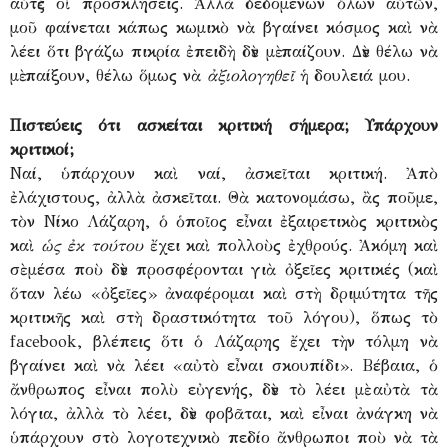
αὐτὲς οἱ προσκλήσεις. Ἀλλὰ δεδομένων ὅλων αὐτῶν,
μοῦ φαίνεται κάπως κωμικὸ νὰ βγαίνει κόσμος καὶ νὰ
λέει ὅτι βγάζω πικρία ἐπειδὴ δὲν μὲ παίζουν. Δὲν θέλω νὰ
μὲ παίξουν, θέλω ὅμως νὰ
ἀξιολογηθεῖ
ἡ δουλειά μου.
Πιστεύεις ότι ασκείται κριτική σήμερα; Υπάρχουν
κριτικοί;
Ναί, ὑπάρχουν καὶ ναί, ἀσκεῖται κριτική. Ἀπὸ
ἐλάχιστους, ἀλλὰ ἀσκεῖται. Θὰ κατονομάσω, ἂς ποῦμε,
τὸν Νίκο Λάζαρη, ὁ ὁποῖος εἶναι ἐξαιρετικὸς κριτικὸς
καὶ
ὡς ἐκ τούτου
ἔχει καὶ πολλοὺς ἐχθρούς. Ἀκόμη καὶ
σὲ μέσα ποὺ δὲν προσφέρονται γιὰ ὀξεῖες κριτικές (καὶ
ὅταν λέω «ὀξεῖες» ἀναφέρομαι καὶ στὴ δριμύτητα τῆς
κριτικῆς καὶ στὴ δραστικότητα τοῦ λόγου), ὅπως τὸ
facebook, βλέπεις ὅτι ὁ Λάζαρης ἔχει τὴν τόλμη νὰ
βγαίνει καὶ νὰ λέει «αὐτὸ εἶναι σκουπίδι». Βέβαια, ὁ
ἄνθρωπος εἶναι πολὺ εὐγενής, δὲν τὸ λέει μὲ αὐτὰ τὰ
λόγια, ἀλλὰ τὸ λέει, δὲν φοβᾶται, καὶ εἶναι ἀνάγκη νὰ
ὑπάρχουν στὸ λογοτεχνικὸ πεδίο ἄνθρωποι ποὺ νὰ τὰ