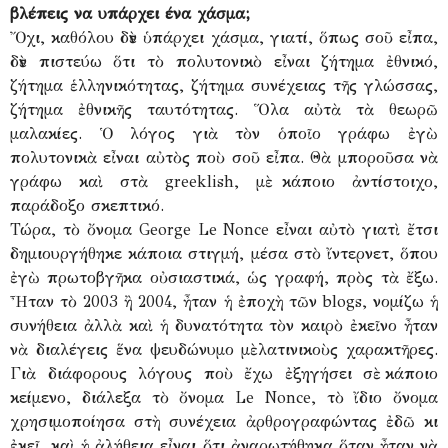
βλέπεις να υπάρχει ένα χάσμα;
Ὄχι, καθόλου δὲν ὑπάρχει χάσμα, γιατί, ὅπως σοῦ εἶπα,
δὲν πιστεύω ὅτι τὸ πολυτονικὸ εἶναι ζήτημα ἐθνικό,
ζήτημα ἑλληνικότητας, ζήτημα συνέχειας τῆς γλώσσας,
ζήτημα ἐθνικῆς ταυτότητας. Ὅλα αὐτὰ τὰ θεωρῶ
μαλακίες. Ὁ λόγος γιὰ τὸν ὁποῖο γράφω ἐγὼ
πολυτονικὰ εἶναι αὐτὸς ποὺ σοῦ εἶπα. Θὰ μποροῦσα νὰ
γράφω καὶ στὰ greeklish, μὲ κάποιο ἀντίστοιχο,
παράδοξο σκεπτικό.
Τώρα, τὸ ὄνομα George Le Nonce εἶναι αὐτὸ γιατὶ ἔτσι
δημιουργήθηκε κάποια στιγμή, μέσα στὸ ἴντερνετ, ὅπου
ἐγὼ πρωτοβγῆκα οὐσιαστικά, ὡς γραφή, πρὸς τὰ ἔξω.
Ἦταν τὸ 2003 ἢ 2004, ἦταν ἡ ἐποχὴ τῶν blogs, νομίζω ἡ
συνήθεια ἀλλὰ καὶ ἡ δυνατότητα τὸν καιρὸ ἐκεῖνο ἦταν
νὰ διαλέγεις ἕνα ψευδώνυμο μὲ λατινικοὺς χαρακτῆρες.
Γιὰ διάφορους λόγους ποὺ ἔχω ἐξηγήσει σὲ κάποιο
κείμενο, διάλεξα τὸ ὄνομα Le Nonce, τὸ ἴδιο ὄνομα
χρησιμοποίησα στὴ συνέχεια ἀρθρογραφώντας ἐδῶ κι
ἐκεῖ, καὶ ἡ ἀλήθεια εἶναι ὅτι ἀναρωτήθηκα ὅταν ἦταν νὰ