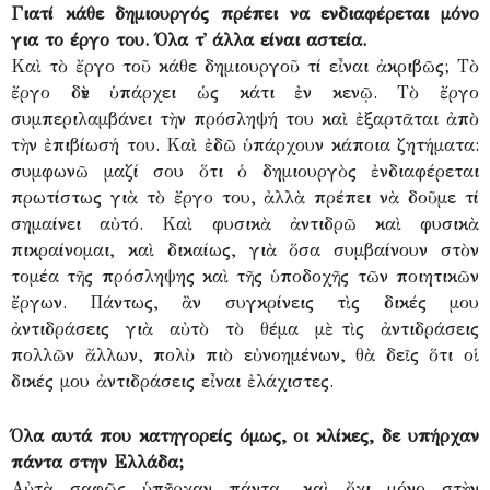
Γιατί κάθε δημιουργός πρέπει να ενδιαφέρεται μόνο
για το έργο του. Όλα τ᾽ άλλα είναι αστεία.
Καὶ τὸ ἔργο τοῦ κάθε δημιουργοῦ τί εἶναι ἀκριβῶς; Τὸ
ἔργο δὲν ὑπάρχει ὡς κάτι ἐν κενῷ. Τὸ ἔργο
συμπεριλαμβάνει τὴν πρόσληψή του καὶ ἐξαρτᾶται ἀπὸ
τὴν ἐπιβίωσή του. Καὶ ἐδῶ ὑπάρχουν κάποια ζητήματα:
συμφωνῶ μαζί σου ὅτι ὁ δημιουργὸς ἐνδιαφέρεται
πρωτίστως γιὰ τὸ ἔργο του, ἀλλὰ πρέπει νὰ δοῦμε τί
σημαίνει αὐτό. Καὶ φυσικὰ ἀντιδρῶ καὶ φυσικὰ
πικραίνομαι, καὶ δικαίως, γιὰ ὅσα συμβαίνουν στὸν
τομέα τῆς πρόσληψης καὶ τῆς ὑποδοχῆς τῶν ποιητικῶν
ἔργων. Πάντως, ἂν συγκρίνεις τὶς δικές μου
ἀντιδράσεις γιὰ αὐτὸ τὸ θέμα μὲ τὶς ἀντιδράσεις
πολλῶν ἄλλων, πολὺ πιὸ εὐνοημένων, θὰ δεῖς ὅτι οἱ
δικές μου ἀντιδράσεις εἶναι ἐλάχιστες.
Όλα αυτά που κατηγορείς όμως, οι κλίκες, δε υπήρχαν
πάντα στην Ελλάδα;
Αὐτὰ σαφῶς ὑπῆρχαν πάντα, καὶ ὄχι μόνο στὴν