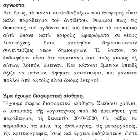
άγνωστο.
Καἰ ὅμως, τὸ πάλαι ποτὲ «διαβάζω» ποὺ ἀνέφερες εἶναι
καλὸ παράδειγμα τοῦ ἀντιθέτου. Θυμᾶμαι πὼς τὶς
δεκαετίες τοῦ ὀγδόντα καὶ τοῦ ἐνενήντα τὸ περιοδικὸ
αὐτὸ ἔκανε κατὰ καιροὺς ἀφιερώματα σὲ νέους
λογοτέχνες, ὅπου ἀγεληδὸν δημοσιεύονταν
συνεντεύξεις νέων δημιουργῶν. Ἔ, λοιπόν, τὸ
ἐνδιαφέρον εἶναι ὅτι παραπάνω ἀπὸ τοὺς μισοὺς ἐξ
αὐτῶν, λοιπόν, ἔμειναν. Καὶ κάποιοι ἔμειναν ἐπειδὴ
ἄξιζε νὰ μείνουν, ἄφησαν ἀποτύπωμα, καὶ μάλιστα
πολλοὶ ἀπὸ αὐτοὺς εἶναι ἀκόμη ἐνεργοί.
Άρα έχουμε διαφορετική αίσθηση.
Ἔχουμε σαφῶς διαφορετικὴ αἴσθηση. Σὲ εἴκοσι χρόνια,
ὁ ἱστορικὸς τῆς λογοτεχνίας ποὺ θὰ ἐρευνήσει, γιὰ
παράδειγμα, τὴ δεκαετία 2010-2020, θὰ ψάξει τὰ
περιοδικά, τὰ sites, τὶς ἀνθολογίες, τὶς μεταφράσεις,
τὴν κριτικογραφία, ἴσως καὶ ἀρχεῖα ἐκδηλώσεων, ὥστε