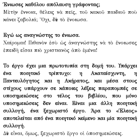
Ένιωσες καθόλου απόλαυση γράφοντας;
Μὲ τὴν ἔννοια, θέλεις νὰ πεῖς, τοῦ κακοῦ παιδιοῦ ποὺ
κάνει ζαβολιά; Ὄχι, δὲν τὸ ἔνοιωσα.
Εγώ ως αναγνώστης το ένιωσα.
Χαίρομαι! Πιθανὸν ἐσὺ ὡς ἀναγνώστης νὰ τὸ ἔνοιωσες
ἐπειδὴ εἶσαι πιὸ χριστιανὸς ἀπὸ ἐμένα!
Το έργο έχει μια πρωτοτυπία στη δομή του. Υπάρχει
ένα ποιητικό τρίπτυχο: η Ακαταίσχυντη, η
Παντευλόγητος και η Ακήρατος, και μέσα στους
στίχους υπάρχουν σε κάποιες λέξεις παραπομπές σε
υποσημειώσεις στο τέλος του βιβλίου, που μόνο
υποσημειώσεις δεν είναι. Είναι μια άλλη ποιητική
συλλογή, ένα ξεχωριστό έργο. Άρα το «Έλεος»
αποτελείται από ένα ποιητικό κείμενο και μία ποιητική
συλλογή.
Δὲν εἶναι, ὅμως, ξεχωριστὸ ἔργο οἱ ὑποσημειώσεις.