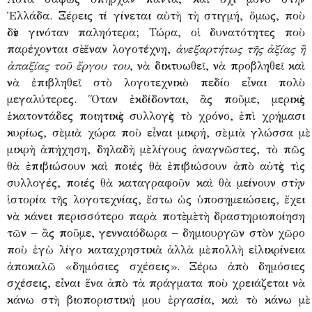
Ἑλλάδα. Ξέρεις τί γίνεται αὐτὴ τὴ στιγμή, ὅμως, ποὺ
δὲν γινόταν παληότερα; Τώρα, οἱ δυνατότητες ποὺ
παρέχονται σὲ ἕναν λογοτέχνη,
ἀνεξαρτήτως τῆς ἀξίας ἢ
ἀπαξίας τοῦ ἔργου του
, νὰ δικτυωθεῖ, νὰ προβληθεῖ καὶ
νὰ ἐπιβληθεῖ στὸ λογοτεχνικὸ πεδίο εἶναι πολὺ
μεγαλύτερες. Ὅταν ἐκδίδονται, ἂς ποῦμε, μερικὲς
ἑκατοντάδες ποιητικὲς συλλογὲς τὸ χρόνο, ἐπὶ χρήμασι
κυρίως, σὲ μιὰ χώρα ποὺ εἶναι μικρή, σὲ μιὰ γλώσσα μὲ
μικρὴ ἀπήχηση, δηλαδὴ μὲ λίγους ἀναγνῶστες, τὸ πῶς
θὰ ἐπιβιώσουν καὶ ποιές θὰ ἐπιβιώσουν ἀπὸ αὐτὲς τὶς
συλλογές, ποιές θὰ καταγραφοῦν καὶ θὰ μείνουν στὴν
ἱστορία τῆς λογοτεχνίας, ἔστω ὡς ὑποσημειώσεις, ἔχει
νὰ κάνει περισσότερο παρὰ ποτὲ μὲ τὴ δραστηριοποίηση
τῶν – ἂς ποῦμε, γενναιόδωρα – δημιουργῶν στὸν χῶρο
ποὺ ἐγὼ λίγο καταχρηστικὰ ἀλλὰ μὲ πολλὴ εἰλικρίνεια
ἀποκαλῶ «δημόσιες σχέσεις». Ξέρω ἀπὸ δημόσιες
σχέσεις, εἶναι ἕνα ἀπὸ τὰ πράγματα ποὺ χρειάζεται νὰ
κάνω στὴ βιοποριστική μου ἐργασία, καὶ τὸ κάνω μὲ