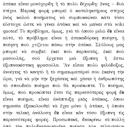
ἀτάκα εἶναι μονόχορδη ἢ τὸ πολὺ δίχορδη: ἕνας – δυὸ
στίχοι. Μερικὲς φορὲς μπορεῖ ὁ καταληκτήριος στίχος
ἑνὸς καλοῦ ποιήματος νὰ συμπυκνώνει κάτι τόσο
εὔστοχα ὥστε νὰ γίνει ἀτάκα καὶ νὰ μείνει στὰ wiki
quotes! Τὸ πρόβλημα, ὅμως, γιὰ τὸ ὁποῖο μιλῶ δὲν εἶναι
αὐτό, τὸ πρόβλημα εἶναι ἡ ἀτακαδόρικη ποίηση, ἡ
ποίηση ποὺ
χτίζεται
πάνω στὴν ἀτάκα. Σὲ ὅλους μας
μπορεῖ νὰ συμβεῖ: ἐκεῖ ποὺ περπατᾶς, ἐκεῖ ποὺ
μασουλᾶς, σοῦ ἔρχεται μιὰ ἔξυπνη ἢ ἔστω
ἐξυπνακίστικη φρασούλα. Ἂν εἶσαι πολὺ φιλόδοξος,
ἀνοίγεις τὸ κινητὸ ἢ τὸ σημειωματάριό σου ἐκείνη τὴν
ὥρα, γιὰ νὰ μὴν τὴν ξεχάσεις καὶ χάσει ἡ ἀνθρωπότης
τὸ σπουδαῖο ποίημα ποὺ θὰ προέκυπτε. Τὸ ποίημα,
ὅμως, ποὺ προκύπτει ἔτσι τὶς περισσότερες φορὲς δὲν
εἶναι ποίημα, εἶναι ἀνάπτυξη μιᾶς ἀτάκας, ὅπου
σημασία ἐξακολουθεῖ νὰ ἔχει μόνο ἡ ἀτάκα, ἡ ὁποία
στὴν τελικὴ ἀνάλυση δὲν εἶναι κἂν τόσο ἔξυπνη τὶς
περισσότερες φορές. Προσωπικά, διακρίνω σὲ πολλὴ
ἀπὸ τὴν πολυδιαφημισμένη ποίηση τῶν τελευταίων