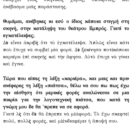
ἀνέβασμα μιᾶς παράστασης.
Θυμάμαι, ανέβηκες κι εσύ ο ίδιος κάποια στιγμή στη
σκηνή, στην κατάληψη του θεάτρου Εμπρός. Γιατί το
εγκατέλειψες;
Δὲν εἶναι ἀκριβὲς ὅτι τὸ ἐγκατέλειψα. Ἁπλῶς εἶναι κάτι
ποὺ ἔτυχε νὰ συμβεῖ μία φορά. Δὲν ξεκίνησα ποτὲ κάποια
καριέρα ἐπὶ σκηνῆς καὶ τὴν ἄφησα. Αὐτὸ ἔτυχε νὰ γίνει
καὶ ἔγινε.
Τώρα που είπες τη λέξη «καριέρα», και μιας και πριν
ανέφερες τη λέξη «πιάτσα», θέλω να σου πω πως έχω
την αίσθηση ότι μερικές φορές αναλώνεσαι σε μια
πικρία για την λογοτεχνική πιάτσα, που κατά τη
γνώμη μου δε θα `πρεπε να σε αφορά.
Γιατί λὲς ὅτι δὲν θὰ ἔπρεπε νὰ μὲ ἀφορᾶ; Τὸ ἔχω σκεφτεῖ
πολύ, πολλὲς φορές, καὶ μὲ ἐνδιαφέρει ἡ ἄποψή σου.