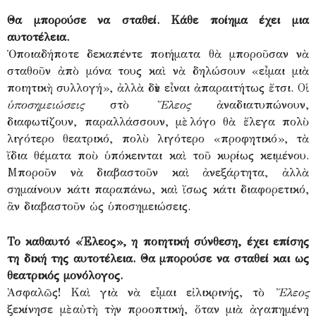
Θα μπορούσε να σταθεί. Κάθε ποίημα έχει μια
αυτοτέλεια.
Ὁποιαδήποτε δεκαπέντε ποιήματα θὰ μποροῦσαν νὰ
σταθοῦν ἀπὸ μόνα τους καὶ νὰ δηλώσουν «εἶμαι μιὰ
ποιητικὴ συλλογή», ἀλλὰ δὲν εἶναι ἀπαραιτήτως ἔτσι. Οἱ
ὑποσημειώσεις
στὸ
Ἔλεος
ἀναδιατυπώνουν,
διαφωτίζουν, παραλλάσσουν, μὲ λόγο θὰ ἔλεγα πολὺ
λιγότερο θεατρικό, πολὺ λιγότερο «προφητικό», τὰ
ἴδια θέματα ποὺ ὑπόκεινται καὶ τοῦ κυρίως κειμένου.
Μποροῦν νὰ διαβαστοῦν καὶ ἀνεξάρτητα, ἀλλὰ
σημαίνουν κάτι παραπάνω, καὶ ἴσως κάτι διαφορετικό,
ἂν διαβαστοῦν ὡς ὑποσημειώσεις.
Το καθαυτό «Έλεος», η ποιητική σύνθεση, έχει επίσης
τη δική της αυτοτέλεια. Θα μπορούσε να σταθεί και ως
θεατρικός μονόλογος.
Ἀσφαλῶς! Καὶ γιὰ νὰ εἶμαι εἰλικρινής, τὸ
Ἔλεος
ξεκίνησε μὲ αὐτὴ τὴν προοπτική, ὅταν μιὰ ἀγαπημένη