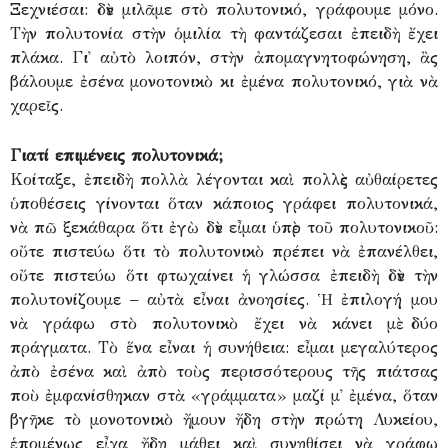
Ξεχνιέσαι: δὲν μιλᾶμε στὸ πολυτονικό, γράφουμε μόνο.
Τὴν πολυτονία στὴν ὁμιλία τὴ φαντάζεσαι ἐπειδὴ ἔχει
πλάκα. Γι᾽ αὐτὸ λοιπόν, στὴν ἀπομαγνητοφώνηση, ἂς
βάλουμε ἐσένα μονοτονικὸ κι ἐμένα πολυτονικό, γιὰ νὰ
χαρεῖς.
Γιατί επιμένεις πολυτονικά;
Κοίταξε, ἐπειδὴ πολλὰ λέγονται καὶ πολλὲς αὐθαίρετες
ὑποθέσεις γίνονται ὅταν κάποιος γράφει πολυτονικά,
νὰ πῶ ξεκάθαρα ὅτι ἐγὼ δὲν εἶμαι ὑπὲρ τοῦ πολυτονικοῦ:
οὔτε πιστεύω ὅτι τὸ πολυτονικὸ πρέπει νὰ ἐπανέλθει,
οὔτε πιστεύω ὅτι φτωχαίνει ἡ γλώσσα ἐπειδὴ δὲν τὴν
πολυτονίζουμε – αὐτὰ εἶναι ἀνοησίες. Ἡ ἐπιλογή μου
νὰ γράφω στὸ πολυτονικὸ ἔχει νὰ κάνει μὲ δύο
πράγματα. Τὸ ἕνα εἶναι ἡ συνήθεια: εἶμαι μεγαλύτερος
ἀπὸ ἐσένα καὶ ἀπὸ τοὺς περισσότερους τῆς πιάτσας
ποὺ ἐμφανίσθηκαν στὰ «γράμματα» μαζί μ᾽ ἐμένα, ὅταν
βγῆκε τὸ μονοτονικὸ ἤμουν ἤδη στὴν πρώτη Λυκείου,
ἑπομένως εἶχα ἤδη μάθει καὶ συνηθίσει νὰ γράφω