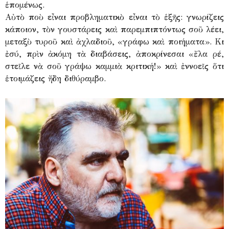
ἑπομένως.
Αὐτὸ ποὺ εἶναι προβληματικὸ εἶναι τὸ ἑξῆς: γνωρίζεις
κάποιον, τὸν γουστάρεις καὶ παρεμπιπτόντως σοῦ λέει,
μεταξὺ τυροῦ καὶ ἀχλαδιοῦ, «γράφω καὶ ποιήματα». Κι
ἐσύ, πρὶν ἀκόμη τὰ διαβάσεις, ἀποκρίνεσαι «ἔλα ρέ,
στεῖλε νὰ σοῦ γράψω καμμιὰ κριτική!» καὶ ἐννοεῖς ὅτι
ἑτοιμάζεις ἤδη διθύραμβο.