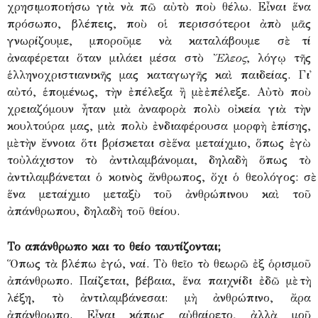
χρησιμοποιήσω γιὰ νὰ πῶ αὐτὸ ποὺ θέλω. Εἶναι ἕνα
πρόσωπο, βλέπεις, ποὺ οἱ περισσότεροι ἀπὸ μᾶς
γνωρίζουμε, μποροῦμε νὰ καταλάβουμε σὲ τί
ἀναφέρεται ὅταν μιλάει μέσα στὸ
Ἔλεος
, λόγῳ τῆς
ἑλληνοχριστιανικῆς μας καταγωγῆς καὶ παιδείας. Γι᾽
αὐτό, ἑπομένως, τὴν ἐπέλεξα ἢ μὲ ἐπέλεξε. Αὐτὸ ποὺ
χρειαζόμουν ἦταν μιὰ ἀναφορὰ πολὺ οἰκεία γιὰ τὴν
κουλτούρα μας, μιὰ πολὺ ἐνδιαφέρουσα μορφὴ ἐπίσης,
μὲ τὴν ἔννοια ὅτι βρίσκεται σὲ ἕνα μεταίχμιο, ὅπως ἐγὼ
τοὐλάχιστον τὸ ἀντιλαμβάνομαι, δηλαδὴ ὅπως τὸ
ἀντιλαμβάνεται ὁ κοινὸς ἄνθρωπος, ὄχι ὁ θεολόγος: σὲ
ἕνα μεταίχμιο μεταξὺ τοῦ ἀνθρώπινου καὶ τοῦ
ἀπάνθρωπου, δηλαδὴ τοῦ θείου.
Το απάνθρωπο και το θείο ταυτίζονται;
Ὅπως τὰ βλέπω ἐγώ, ναί. Τὸ θεῖο τὸ θεωρῶ ἐξ ὁρισμοῦ
ἀπάνθρωπο. Παίζεται, βέβαια, ἕνα παιχνίδι ἐδῶ μὲ τὴ
λέξη, τὸ ἀντιλαμβάνεσαι: μὴ ἀνθρώπινο, ἄρα
ἀπάνθρωπο. Εἶναι κάπως αὐθαίρετο, ἀλλὰ μοῦ