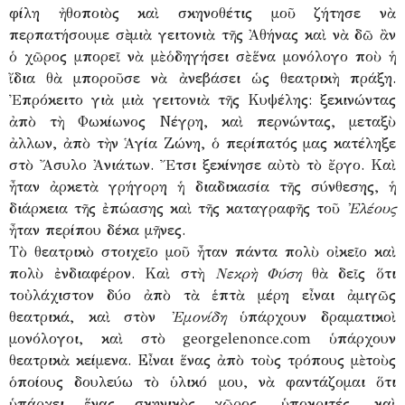
φίλη ἠθοποιὸς καὶ σκηνοθέτις μοῦ ζήτησε νὰ
περπατήσουμε σὲ μιὰ γειτονιὰ τῆς Ἀθήνας καὶ νὰ δῶ ἂν
ὁ χῶρος μπορεῖ νὰ μὲ ὁδηγήσει σὲ ἕνα μονόλογο ποὺ ἡ
ἴδια θὰ μποροῦσε νὰ ἀνεβάσει ὡς θεατρικὴ πράξη.
Ἐπρόκειτο γιὰ μιὰ γειτονιὰ τῆς Κυψέλης: ξεκινώντας
ἀπὸ τὴ Φωκίωνος Νέγρη, καὶ περνώντας, μεταξὺ
ἀλλων, ἀπὸ τὴν Ἁγία Ζώνη, ὁ περίπατός μας κατέληξε
στὸ Ἄσυλο Ἀνιάτων. Ἔτσι ξεκίνησε αὐτὸ τὸ ἔργο. Καὶ
ἦταν ἀρκετὰ γρήγορη ἡ διαδικασία τῆς σύνθεσης, ἡ
διάρκεια τῆς ἐπώασης καὶ τῆς καταγραφῆς τοῦ
Ἐλέους
ἦταν περίπου δέκα μῆνες.
Τὸ θεατρικὸ στοιχεῖο μοῦ ἦταν πάντα πολὺ οἰκεῖο καὶ
πολὺ ἐνδιαφέρον. Καὶ στὴ
Νεκρὴ Φύση
θὰ δεῖς ὅτι
τοὐλάχιστον δύο ἀπὸ τὰ ἑπτὰ μέρη εἶναι ἀμιγῶς
θεατρικά, καὶ στὸν
Ἐμονίδη
ὑπάρχουν δραματικοὶ
μονόλογοι, καὶ στὸ georgelenonce.com ὑπάρχουν
θεατρικὰ κείμενα. Εἶναι ἕνας ἀπὸ τοὺς τρόπους μὲ τοὺς
ὁποίους δουλεύω τὸ ὑλικό μου, νὰ φαντάζομαι ὅτι
ὑπάρχει ἕνας σκηνικὸς χῶρος, ὑποκριτές, καὶ