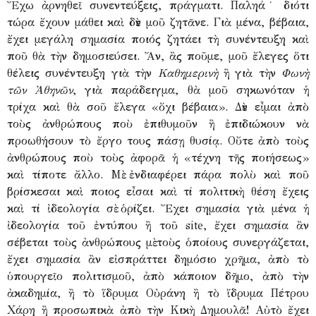
Ἔχω ἀρνηθεῖ συνεντεύξεις, πράγματι. Παληά˙ διότι
τώρα ἔχουν μάθει καὶ δὲν μοῦ ζητᾶνε. Γιὰ μένα, βέβαια,
ἔχει μεγάλη σημασία ποιός ζητάει τὴ συνέντευξη καὶ
ποῦ θὰ τὴν δημοσιεύσει. Ἄν, ἂς ποῦμε, μοῦ ἔλεγες ὅτι
θέλεις συνέντευξη γιὰ τὴν
Καθημερινὴ
ἢ γιὰ τὴν
Φωνὴ
τῶν Ἀθηνῶν
, γιὰ παράδειγμα, θὰ μοῦ σηκωνόταν ἡ
τρίχα καὶ θὰ σοῦ ἔλεγα «ὄχι βέβαια». Δὲν εἶμαι ἀπὸ
τοὺς ἀνθρώπους ποὺ ἐπιθυμοῦν ἢ ἐπιδιώκουν νὰ
προωθήσουν τὸ ἔργο τους πάσῃ θυσίᾳ. Οὔτε ἀπὸ τοὺς
ἀνθρώπους ποὺ τοὺς ἀφορᾶ ἡ «τέχνη τῆς ποιήσεως»
καὶ τίποτε ἄλλο. Μὲ ἐνδιαφέρει πάρα πολὺ καὶ ποῦ
βρίσκεσαι καὶ ποιος εἶσαι καὶ τί πολιτικὴ θέση ἔχεις
καὶ τί ἰδεολογία σὲ ὁρίζει. Ἔχει σημασία γιὰ μένα ἡ
ἰδεολογία τοῦ ἐντύπου ἢ τοῦ site, ἔχει σημασία ἂν
σέβεται τοὺς ἀνθρώπους μὲ τοὺς ὁποίους συνεργάζεται,
ἔχει σημασία ἂν εἰσπράττει δημόσιο χρῆμα, ἀπὸ τὸ
ὑπουργεῖο πολιτισμοῦ, ἀπὸ κάποιον δῆμο, ἀπὸ τὴν
ἀκαδημία, ἢ τὸ ἵδρυμα Οὐράνη ἢ τὸ ἵδρυμα Πέτρου
Χάρη ἢ προσωπικὰ ἀπὸ τὴν Κικὴ Δημουλᾶ! Αὐτὸ ἔχει