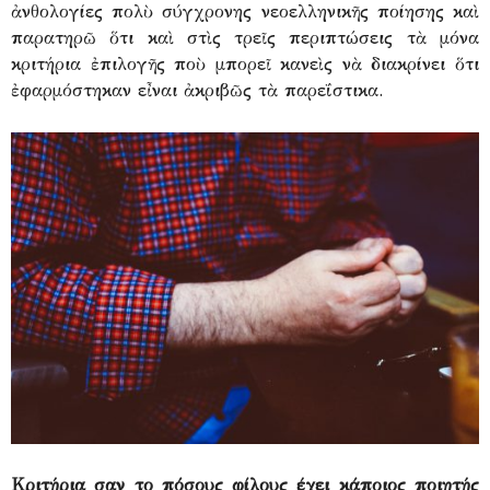
ἀνθολογίες πολὺ σύγχρονης νεοελληνικῆς ποίησης καὶ
παρατηρῶ ὅτι καὶ στὶς τρεῖς περιπτώσεις τὰ μόνα
κριτήρια ἐπιλογῆς ποὺ μπορεῖ κανεὶς νὰ διακρίνει ὅτι
ἐφαρμόστηκαν εἶναι ἀκριβῶς τὰ παρεΐστικα.
Κριτήρια σαν το πόσους φίλους έχει κάποιος ποιητής