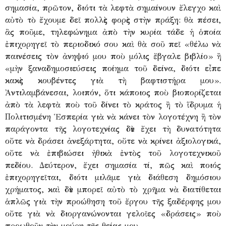
σημασία, πρῶτον, διότι τὰ λεφτὰ σημαίνουν ἔλεγχο καὶ
αὐτὸ τὸ ἔχουμε δεῖ πολλὲς φορὲς στὴν πράξη: θὰ πέσει,
ἂς ποῦμε, τηλεφώνημα ἀπὸ τὴν κυρία τάδε ἡ ὁποία
ἐπιχορηγεῖ τὸ περιοδικό σου καὶ θὰ σοῦ πεῖ «θέλω νὰ
παινέσεις τὸν ἀνηψιό μου ποὺ μόλις ἔβγαλε βιβλίο» ἢ
«μὴν ξαναδημοσιεύσεις ποίημα τοῦ δείνα, διότι εἶπε
κακὲς κουβέντες γιὰ τὴ βαφτιστήρα μου».
Ἀντιλαμβάνεσαι, λοιπόν, ὅτι κάποιος ποὺ βιοπορίζεται
ἀπὸ τὰ λεφτὰ ποὺ τοῦ δίνει τὸ κράτος ἢ τὸ ἵδρυμα ἡ
Πολιτισμένη Ἑσπερία γιὰ νὰ κάνει τὸν λογοτέχνη ἢ τὸν
παράγοντα τῆς λογοτεχνίας δὲν ἔχει τὴ δυνατότητα
οὔτε νὰ δράσει ἀνεξάρτητα, οὔτε νὰ κρίνει ἀξιολογικά,
οὔτε νὰ ἐπιβιώσει ἠθικὰ ἐντὸς τοῦ λογοτεχνικοῦ
πεδίου. Δεύτερον, ἔχει σημασία τί, πῶς καὶ ποιός
ἐπιχορηγεῖται, διότι μιλᾶμε γιὰ διάθεση δημόσιου
χρήματος, καὶ δὲν μπορεῖ αὐτὸ τὸ χρῆμα νὰ διατίθεται
ἁπλῶς γιὰ τὴν προώθηση τοῦ ἔργου τῆς ξαδέρφης μου
οὔτε γιὰ νὰ διοργανώνονται γελοῖες «δράσεις» ποὺ
προωθοῦν τὴν μούρη τῆς θείας μου.