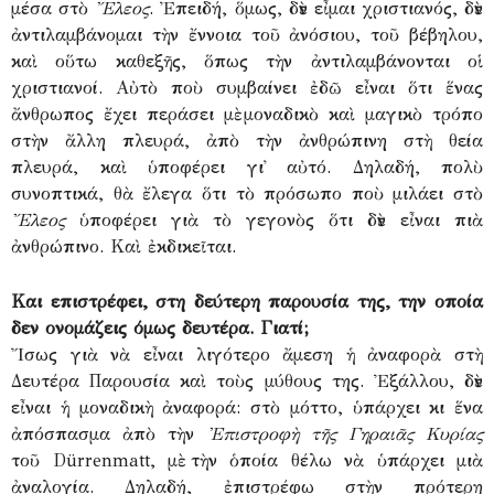
μέσα στὸ
Ἔλεος
. Ἐπειδή, ὅμως, δὲν εἶμαι χριστιανός, δὲν
ἀντιλαμβάνομαι τὴν ἔννοια τοῦ ἀνόσιου, τοῦ βέβηλου,
καὶ οὕτω καθεξῆς, ὅπως τὴν ἀντιλαμβάνονται οἱ
χριστιανοί. Αὐτὸ ποὺ συμβαίνει ἐδῶ εἶναι ὅτι ἕνας
ἄνθρωπος ἔχει περάσει μὲ μοναδικὸ καὶ μαγικὸ τρόπο
στὴν ἄλλη πλευρά, ἀπὸ τὴν ἀνθρώπινη στὴ θεία
πλευρά, καὶ ὑποφέρει γι᾽ αὐτό. Δηλαδή, πολὺ
συνοπτικά, θὰ ἔλεγα ὅτι τὸ πρόσωπο ποὺ μιλάει στὸ
Ἔλεος
ὑποφέρει γιὰ τὸ γεγονὸς ὅτι δὲν εἶναι πιὰ
ἀνθρώπινο. Καὶ ἐκδικεῖται.
Και επιστρέφει, στη δεύτερη παρουσία της, την οποία
δεν ονομάζεις όμως δευτέρα. Γιατί;
Ἴσως γιὰ νὰ εἶναι λιγότερο ἄμεση ἡ ἀναφορὰ στὴ
Δευτέρα Παρουσία καὶ τοὺς μύθους της. Ἐξάλλου, δὲν
εἶναι ἡ μοναδικὴ ἀναφορά: στὸ μόττο, ὑπάρχει κι ἕνα
ἀπόσπασμα ἀπὸ τὴν
Ἐπιστροφὴ τῆς Γηραιᾶς Κυρίας
τοῦ Dürrenmatt, μὲ τὴν ὁποία θέλω νὰ ὑπάρχει μιὰ
ἀναλογία. Δηλαδή, ἐπιστρέφω στὴν πρότερη