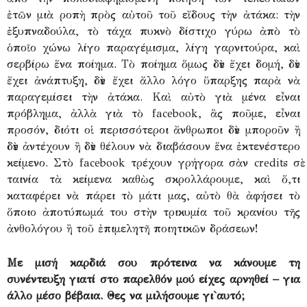
ἐτῶν μιὰ ροπὴ πρὸς αὐτοῦ τοῦ εἴδους τὴν ἀτάκα: τὴν
ἐξυπναδούλα, τὸ τάχα πυκνὸ δίστιχο γύρω ἀπὸ τὸ
ὁποῖο χώνω λίγο παραγέμισμα, λίγη γαρνιτούρα, καὶ
σερβίρω ἕνα ποίημα. Τὸ ποίημα ὅμως δὲν ἔχει δομή, δὲν
ἔχει ἀνάπτυξη, δὲν ἔχει ἄλλο λόγο ὕπαρξης παρὰ νὰ
παραγεμίσει τὴν ἀτάκα. Καὶ αὐτὸ γιὰ μένα εἶναι
πρόβλημα, ἀλλὰ γιὰ τὸ facebook, ἂς ποῦμε, εἶναι
προσόν, διότι οἱ περισσότεροι ἄνθρωποι δὲν μποροῦν ἢ
δὲν ἀντέχουν ἢ δὲν θέλουν νὰ διαβάσουν ἕνα ἐκτενέστερο
κείμενο. Στὸ facebook τρέχουν γρήγορα σὰν credits σὲ
ταινία τὰ κείμενα καθὼς σκρολλάρουμε, καὶ ὅ,τι
καταφέρει νὰ πάρει τὸ μάτι μας, αὐτὸ θὰ ἀφήσει τὸ
ὅποιο ἀποτύπωμά του στὴν τρικυμία τοῦ κρανίου τῆς
ἀνθολόγου ἢ τοῦ ἐπιμελητῆ ποιητικῶν δράσεων!
Με μισή καρδιά σου πρότεινα να κάνουμε τη
συνέντευξη γιατί στο παρελθόν μού είχες αρνηθεί – για
άλλο μέσο βέβαια. Θες να μιλήσουμε γι`αυτό;