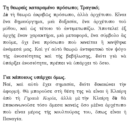
Τη θεωρείς καταραμένο πρόσωπο; Τραγικό;
Δὲν τὴ θεωρῶ ἀκριβῶς πρόσωπο, ἀλλὰ ἀρχέτυπο. Εἶναι
ἕνα δημιούργημα, μιὰ δοξασία, ἕνα ἀρχέτυπο τοῦ
μύθου, καὶ ὡς τέτοιο τὸ ἀντιμετωπίζω. Ἀποτελεῖ ἐξ
ἀρχῆς ἕναν χαρακτήρα, μιὰ μεταφορά, ἕνα σύμβολο ἂς
ποῦμε, ὄχι ἕνα πρόσωπο ποὺ κινεῖται ἢ κινήθηκε
ἀνάμεσά μας. Καὶ γι᾽ αὐτὸ θεωρῶ ἀντιφατικὸ τὸν ψόγο
τῆς ἀνοσιότητας καὶ τῆς βεβήλωσης, διότι γιὰ νὰ
ὑπάρξει ἀνοσιότητα, πρέπει νὰ ὑπάρχει τὸ ὅσιο.
Για κάποιους υπάρχει όμως.
Ναί, καὶ αὐτὸ ἔχει σημασία, διότι δικαιώνει τὴν
ἀφορμή. Θὰ μποροῦσε στὴ θέση της νὰ εἶναι ἡ Κλαίρη
ἀπὸ τὴ
Γηραιὰ Κυρία
, ἀλλὰ μὲ τὴν Κλαίρη δὲν θὰ
ἐπικοινωνοῦσε τόσο ἄμεσα κανεὶς ὅσο μὲ ἕνα ἀρχέτυπο
ποὺ εἶναι μέρος τῆς κουλτούρας του, ὅπως εἶναι ἡ
Παναγία.