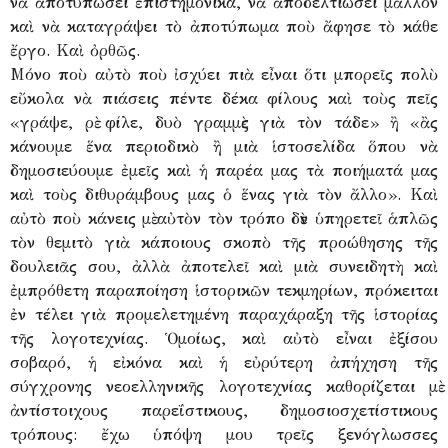
νὰ ἀποτυπώσει ἐπιστημονικά, νὰ ἀποδελτιώσει μᾶλλον
καὶ νὰ καταγράψει τὸ ἀποτύπωμα ποὺ ἄφησε τὸ κάθε
ἔργο. Καὶ ὀρθῶς.
Μόνο ποὺ αὐτὸ ποὺ ἰσχύει πιὰ εἶναι ὅτι μπορεῖς πολὺ
εὔκολα νὰ πιάσεις πέντε δέκα φίλους καὶ τοὺς πεῖς
«γράψε, ρὲ φίλε, δυὸ γραμμὲς γιὰ τὸν τάδε» ἢ «ἂς
κάνουμε ἕνα περιοδικὸ ἢ μιὰ ἱστοσελίδα ὅπου νὰ
δημοσιεύουμε ἐμεῖς καὶ ἡ παρέα μας τὰ ποιήματά μας
καὶ τοὺς διθυράμβους μας ὁ ἕνας γιὰ τὸν ἄλλο». Καὶ
αὐτὸ ποὺ κάνεις μὲ αὐτὸν τὸν τρόπο δὲν ὑπηρετεῖ ἁπλῶς
τὸν θεμιτὸ γιὰ κάποιους σκοπὸ τῆς προώθησης τῆς
δουλειᾶς σου, ἀλλὰ ἀποτελεῖ καὶ μιὰ συνειδητὴ καὶ
ἐμπρόθετη παραποίηση ἱστορικῶν τεκμηρίων, πρόκειται
ἐν τέλει γιὰ προμελετημένη παραχάραξη τῆς ἱστορίας
τῆς λογοτεχνίας. Ὁμοίως, καὶ αὐτὸ εἶναι ἐξίσου
σοβαρό, ἡ εἰκόνα καὶ ἡ εὐρύτερη ἀπήχηση τῆς
σύγχρονης νεοελληνικῆς λογοτεχνίας καθορίζεται μὲ
ἀντίστοιχους παρεΐστικους, δημοσιοσχετίστικους
τρόπους: ἔχω ὑπόψη μου τρεῖς ξενόγλωσσες