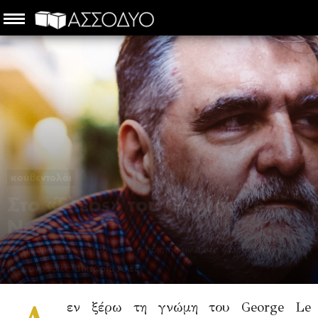
κουβεντολόι
Στο «Έλεος» του George Le
Nonce
Με αφορμή το νέο του έργο, ο ποιητής μιλά στο ΑΣΣΟΔΥΟ
(φωτογραφίες:
Βικτώρια Άλεξ
)
Χαρίλαος Τρουβάς
-
2 Ιουνίου 2018
εν ξέρω τη γνώμη του George Le