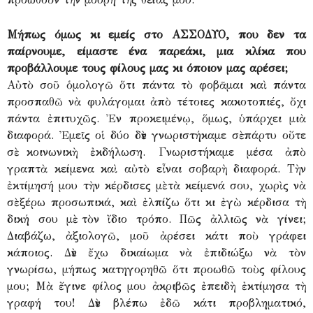
Μήπως όμως κι εμείς στο ΑΣΣΟΔΥΟ, που δεν τα
παίρνουμε, είμαστε ένα παρεάκι, μια κλίκα που
προβάλλουμε τους φίλους μας κι όποιον μας αρέσει;
Αὐτὸ σοῦ ὁμολογῶ ὅτι πάντα τὸ φοβᾶμαι καὶ πάντα
προσπαθῶ νὰ φυλάγομαι ἀπὸ τέτοιες κακοτοπιές, ὄχι
πάντα ἐπιτυχῶς. Ἐν προκειμένῳ, ὅμως, ὑπάρχει μιὰ
διαφορά. Ἐμεῖς οἱ δύο δὲν γνωριστήκαμε σὲ πάρτυ οὔτε
σὲ κοινωνικὴ ἐκδήλωση. Γνωριστήκαμε μέσα ἀπὸ
γραπτὰ κείμενα καὶ αὐτὸ εἶναι σοβαρὴ διαφορά. Τὴν
ἐκτίμησή μου τὴν κέρδισες μὲ τὰ κείμενά σου, χωρὶς νὰ
σὲ ξέρω προσωπικά, καὶ ἐλπίζω ὅτι κι ἐγὼ κέρδισα τὴ
δική σου μὲ τὸν ἴδιο τρόπο. Πῶς ἀλλιῶς νὰ γίνει;
Διαβάζω, ἀξιολογῶ, μοῦ ἀρέσει κάτι ποὺ γράφει
κάποιος. Δὲν ἔχω δικαίωμα νὰ ἐπιδιώξω νὰ τὸν
γνωρίσω, μήπως κατηγορηθῶ ὅτι προωθῶ τοὺς φίλους
μου; Μὰ ἔγινε φίλος μου ἀκριβῶς ἐπειδὴ ἐκτίμησα τὴ
γραφή του! Δὲν βλέπω ἐδῶ κάτι προβληματικό,