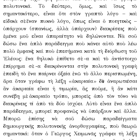
πολυτονικά. Τὸ δεύτερο, ὅμως, καὶ ἴσως τὸ
σημαντικότερο, εἶναι ὅτι στὸν γραπτὸ λόγο – καὶ
εἰδικὰ σὲ ἕναν πυκνὸ λόγο, ὅπως εἶναι ὁ ποιητικὸς –
ὑπάρχουν (σπανίως, ἀλλὰ ὑπάρχουν) διακρίσεις ποὺ
ἐμένα μοῦ εἶναι ἀπαραίτητο νὰ δηλώνονται. Νὰ σοῦ
δώσω ἕνα ἁπλὸ παράδειγμα ποὺ κάνει αὐτὸ ποὺ λέω
πολὺ ἐμφανὲς καὶ ποὺ ἐπεσήμανα κατὰ τὴ διόρθωση τοῦ
Ἐλέους: ἕνα θηλυκὸ ἐπίθετο σὲ -α καὶ τὸ ἀντίστοιχο
ἐπίρρημα σὲ -α διακρίνονται στὴν πολυτονικὴ γραφὴ
ἐπειδὴ τὸ ἕνα παίρνει ὀξεία ἐνῶ τὸ ἄλλο περισπωμένη,
ἄρα ὅταν γράφω τὴ λέξη «ἀκαριαία» δὲν ἀναρωτιέσαι
ἂν ἀκαριαία εἶναι ἡ τιμωρία, ἂς ποῦμε, ἢ ἂν κάτι
συνέβη μὲ ἀκαριαῖο τρόπο, μπορεῖς ἀπὸ τὸν τόνο νὰ
διακρίνεις τί ἀπὸ τὰ δύο ἰσχύει. Αὐτὸ εἶναι ἕνα ἁπλὸ
παράδειγμα, μπορεῖ προφανῶς νὰ ὑπάρξουν καὶ ἄλλα.
Μπορῶ ἐπίσης νὰ σοῦ δώσω παραδείγματα
δημιουργικῆς πολυτονικῆς ἀνορθογραφίας, ποὺ θεωρῶ
σημαντικά: ὅταν ὁ Γιῶργος Χειμωνᾶς γράφει τὴ λέξη