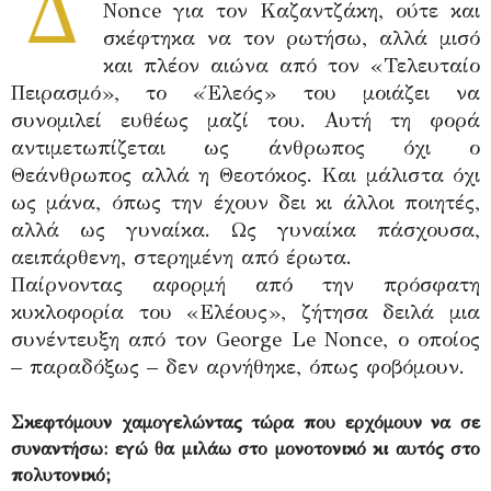
Δ
Nonce για τον Καζαντζάκη, ούτε και
σκέφτηκα να τον ρωτήσω, αλλά μισό
και πλέον αιώνα από τον «Τελευταίο
Πειρασμό», το «Έλεός» του μοιάζει να
συνομιλεί ευθέως μαζί του. Αυτή τη φορά
αντιμετωπίζεται ως άνθρωπος όχι ο
Θεάνθρωπος αλλά η Θεοτόκος. Και μάλιστα όχι
ως μάνα, όπως την έχουν δει κι άλλοι ποιητές,
αλλά ως γυναίκα. Ως γυναίκα πάσχουσα,
αειπάρθενη, στερημένη από έρωτα.
Παίρνοντας αφορμή από την πρόσφατη
κυκλοφορία του «Ελέους», ζήτησα δειλά μια
συνέντευξη από τον George Le Nonce, ο οποίος
– παραδόξως – δεν αρνήθηκε, όπως φοβόμουν.
Σκεφτόμουν χαμογελώντας τώρα που ερχόμουν να σε
συναντήσω: εγώ θα μιλάω στο μονοτονικό κι αυτός στο
πολυτονικό;