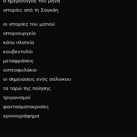
ο ημερολόγος του μήνα
ιστορίες από τη Σαγκάη
οι ιστορίες του ματιού
ιστοριουργείο
κάτω πλατεία
κουβεντολόι
μεταφράσεις
οστεοφυλάκιο
οι σημειώσεις ενός σόλοικου
τα ταρώ της ποίησης
τριγωνισμοί
φαντασματοκρισίες
χρονογράφημα