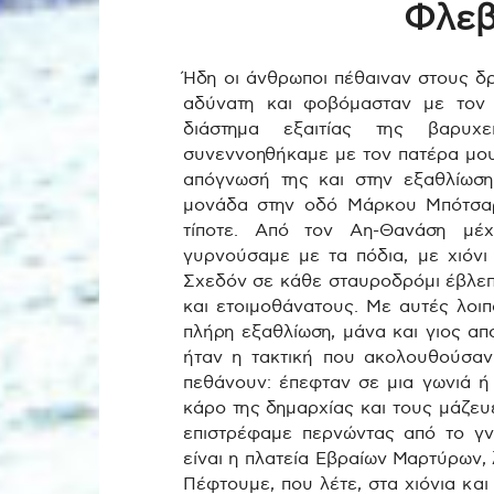
Φλεβ
Ήδη οι άνθρωποι πέθαιναν στους δ
αδύνατη και φοβόμασταν με τον 
διάστημα εξαιτίας της βαρυχε
συνεννοηθήκαμε με τον πατέρα μου
απόγνωσή της και στην εξαθλίωση
μονάδα στην οδό Μάρκου Μπότσαρη
τίποτε. Από τον Αη-Θανάση μέ
γυρνούσαμε με τα πόδια, με χιόνι
Σχεδόν σε κάθε σταυροδρόμι έβλεπ
και ετοιμοθάνατους. Με αυτές λοιπ
πλήρη εξαθλίωση, μάνα και γιος απ
ήταν η τακτική που ακολουθούσαν 
πεθάνουν: έπεφταν σε μια γωνιά ή
κάρο της δημαρχίας και τους μάζευ
επιστρέφαμε περνώντας από το γν
είναι η πλατεία Εβραίων Μαρτύρων, 
Πέφτουμε, που λέτε, στα χιόνια κα