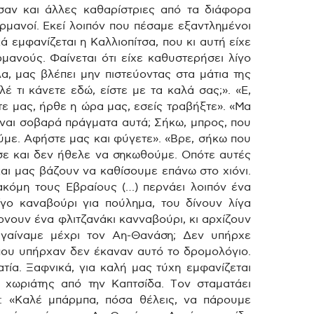
αν και άλλες καθαρίστριες από τα διάφορα
ερμανοί. Εκεί λοιπόν που πέσαμε εξαντλημένοι
ά εμφανίζεται η Καλλιοπίτσα, που κι αυτή είχε
ρμανούς. Φαίνεται ότι είχε καθυστερήσει λίγο
λα, μας βλέπει μην πιστεύοντας στα μάτια της
έ τι κάνετε εδώ, είστε με τα καλά σας;». «Ε,
τε μας, ήρθε η ώρα μας, εσείς τραβήξτε». «Μα
ίναι σοβαρά πράγματα αυτά; Σήκω, μπρος, που
ούμε. Αφήστε μας και φύγετε». «Βρε, σήκω που
σε και δεν ήθελε να σηκωθούμε. Οπότε αυτές
και μας βάζουν να καθίσουμε επάνω στο χιόνι.
ακόμη τους Εβραίους (…) περνάει λοιπόν ένα
γο καναβούρι για πούλημα, του δίνουν λίγα
ίρνουν ένα φλιτζανάκι κανναβούρι, κι αρχίζουν
γαίναμε μέχρι τον Αη-Θανάση; Δεν υπήρχε
 που υπήρχαν δεν έκαναν αυτό το δρομολόγιο.
τία. Ξαφνικά, για καλή μας τύχη εμφανίζεται
 χωριάτης από την Καπτσίδα. Τον σταματάει
ι: «Καλέ μπάρμπα, πόσα θέλεις, να πάρουμε