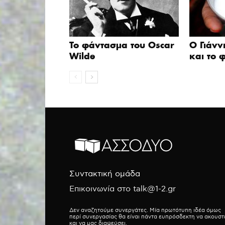
Το φάντασμα του Oscar
Ο Γιάνν
Wilde
και το φ
Συντακτική ομάδα
Επικοινωνία στο talk@1-2.gr
Δεν αναζητούμε συνεργάτες. Μία πρωτότυπη ιδέα όμως
περί συνεργασίας θα είναι πάντα ευπρόσδεκτη να ακουστ
και να μας διαψεύσει.