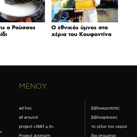
ης ο Ρούσσος
Ο εθνικός ύμνος στα
ίδι
χέρια του Κουφοντίνα
ΜΕΝΟΥ
ad hoc
βιβλιοκροτητής
all around
βιβλιοφάνειες
project «1887 μ.Χ»
το γέλιο του νερού
εί
Project Animizm
δια στόματος