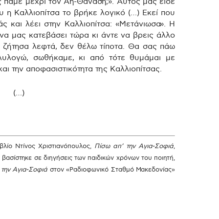
 πάμε μέχρι τον Αη-Θανάση;». Αυτός μας είδε
υ η Καλλιοπίτσα το βρήκε λογικό (…) Εκεί που
άς και λέει στην Καλλιοπίτσα: «Μετάνιωσα». Η
 να μας κατεβάσει τώρα κι άντε να βρεις άλλο
ς ζήτησα λεφτά, δεν θέλω τίποτα. Θα σας πάω
λυλογώ, σωθήκαμε, κι από τότε θυμάμαι με
αι την αποφασιστικότητα της Καλλιοπίτσας.
(…)
βλίο Ντίνος Χριστιανόπουλος,
Πίσω απ’ την Αγια-Σοφιά
,
ο βασίστηκε σε διηγήσεις των παιδικών χρόνων του ποιητή,
 την Αγια-Σοφιά
στον «Ραδιοφωνικό Σταθμό Μακεδονίας»