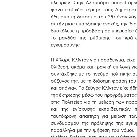
πλευρών. Στην Αλαμπάμα μπορεί όμως
φανατικοί χέρι χέρι με τους Δημοκρα
ήδη από τη δεκαετία του ‘90 έναν λό
αυτήν μιας υπαρξιακής ενοχής, την ίδ
δυσκόλευε η πρόσβαση σε υπηρεσίες 
το μανδύα της ρύθμισης του κράτο
εγκυμοσύνης.
Η Χίλαρυ Κλίντον για παράδειγμα, είχε π
θλιβερή, ακόμα και τραγική επιλογή γι
συντάχθηκε με το πνεύμα πολιτικής 
σύζυγός της, με τη διάσημη φράση του
και σπάνια». Το ζεύγος Κλίντον είχε ή
της έκτρωσης μέσω του προγράμματος T
στις Πολιτείες για τη μείωση των ποσ
και της ενίσχυσης εκπαιδευτικών
ταυτόχρονη απαίτηση για μείωση τ
συνδυασμού της πρόληψης της εγκυμ
παράλληλα με την ψήφιση του νόμου