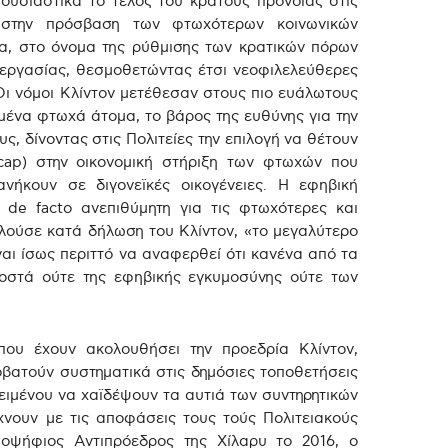
ουσιαστικά το τέλος του κράτους πρόνοιας στις
την πρόσβαση των φτωχότερων κοινωνικών
α, στο όνομα της ρύθμισης των κρατικών πόρων
 εργασίας, θεσμοθετώντας έτσι νεοφιλελεύθερες
Οι νόμοι Κλίντον μετέθεσαν στους πιο ευάλωτους
μένα φτωχά άτομα, το βάρος της ευθύνης για την
υς, δίνοντας στις Πολιτείες την επιλογή να θέτουν
 cap) στην οικονομική στήριξη των φτωχών που
νήκουν σε διγονεϊκές οικογένειες. Η εφηβική
 de facto ανεπιθύμητη για τις φτωχότερες και
ελούσε κατά δήλωση του Κλίντον, «το μεγαλύτερο
ναι ίσως περιττό να αναφερθεί ότι κανένα από τα
στά ούτε της εφηβικής εγκυμοσύνης ούτε των
που έχουν ακολουθήσει την προεδρία Κλίντον,
ροβατούν συστηματικά στις δημόσιες τοποθετήσεις
ειμένου να χαϊδέψουν τα αυτιά των συντηρητικών
νουν με τις αποφάσεις τους τούς Πολιτειακούς
οψήφιος Αντιπρόεδρος της Χίλαρυ το 2016, ο