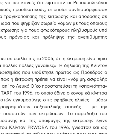
 να πει κανείς ότι έφτασαν οι Ρεπουμπλικάνοι
τικούς προοδευτικούς, οι οποίοι συνδιαμόρφωσαν
γο τραγικοποίησης της έκτρωσης και απόδοσης σε
ια ώρα που ψήφιζαν σωρεία νόμων με τους οποίους
έκτρωσης για τους φτωχότερους πληθυσμούς υπό
υς πρόνοιας και πρόληψης της ανεπιθύμητης
ει σε ομιλία της το 2005, ότι η έκτρωση είναι «μια
α πολλές πολλές γυναίκες». Η δήλωση της Κλίντον
αμφισημίας που υιοθέτησε πρώτος ως Πρόεδρος ο
 πως η έκτρωση πρέπει να είναι «νόμιμη, ασφαλής
δη απ’ το Λευκό Οίκο προστατεύσει τη «σπανιότητα»
ARF του 1996, το οποίο έδινε οικονομικά κίνητρα
οστών εγκυμοσύνης στις εφηβικές ηλικίες – μέσω
 προγραμμάτων σεξουαλικής αποχής – με την
ων ποσοστών των εκτρώσεων. Το παράδοξο του
οσύνης και της αποφυγής της έκτρωσης έγινε
 του Κλίντον PRWORA του 1996, γνωστού και ως