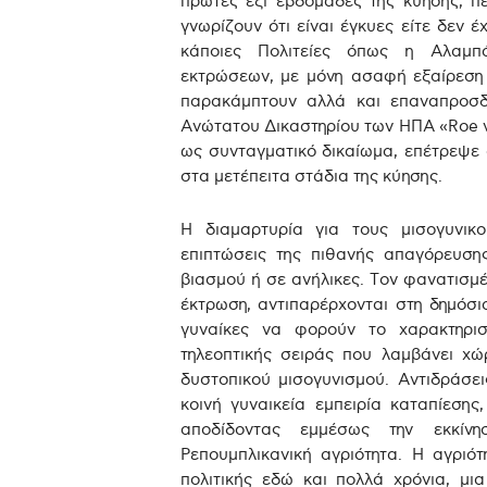
πρώτες έξι εβδομάδες της κύησης, πε
γνωρίζουν ότι είναι έγκυες είτε δεν
κάποιες Πολιτείες όπως η Αλαμπ
εκτρώσεων, με μόνη ασαφή εξαίρεση τ
παρακάμπτουν αλλά και επαναπροσδι
Ανώτατου Δικαστηρίου των ΗΠΑ «Roe vs
ως συνταγματικό δικαίωμα, επέτρεψε
στα μετέπειτα στάδια της κύησης.
Η διαμαρτυρία για τους μισογυνικο
επιπτώσεις της πιθανής απαγόρευση
βιασμού ή σε ανήλικες. Τον φανατισμέ
έκτρωση, αντιπαρέρχονται στη δημόσι
γυναίκες να φορούν το χαρακτηριστ
τηλεοπτικής σειράς που λαμβάνει χ
δυστοπικού μισογυνισμού. Αντιδράσε
κοινή γυναικεία εμπειρία καταπίεσης
αποδίδοντας εμμέσως την εκκίνη
Ρεπουμπλικανική αγριότητα. Η αγριότ
πολιτικής εδώ και πολλά χρόνια, μι