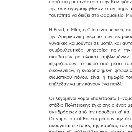
παράτυπη μετανάστρια στην Καλιφόρν
της συνταγογραφήθηκαν όταν πήρε το
ταυτότητα να δείξει στο φαρμακείο. Μια
Η Pearl, η Mira, η Clio είναι μερικές 
την Αμερικανική «έρημο των εκτρώσ
γυναίκες κοιμούνται σε μοτέλ και αυτ
συμβουλευτικές υπηρεσίες πριν την
ακτιβιστών με πλακάτ αμβλωμένων 
«ξεριζώσουν το μωρό από μέσα του
οικογενειών, η ενοχοποιημένη φτώχε
σωματικού πόνου, είναι η τιμωρία το
επέλεξαν να μην κάνουν ένα παιδί.
Oι λεγόμενοι νόμοι «heartbeat» (=νόμ
στάδιο Πολιτειακής έγκρισης ο ένας μ
αντιδράσεων από την προοδευτική και 
Οι νόμοι αυτοί θα επιτρέπουν την έκ
ακούγεται ο χτύπος της καρδιάς του 