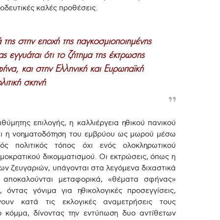
οοδευτικές καλές προθέσεις.
 της στην εποχή της παγκοσμιοποιημένης
ας εγγυάται ότι το ζήτημα της έκτρωσης
ήνα, και στην Ελληνική και Ευρωπαϊκή
λιτική σκηνή
θύμητης επιλογής, η καλλιέργεια ηθικού πανικού
αι η νοηματοδότηση του εμβρύου ως μωρού μέσω
ινός πολιτικός τόπος όχι ενός ολοκληρωτικού
μοκρατικού δικομματισμού. Οι εκτρώσεις, όπως η
ων ζευγαριών, υπάγονται στα λεγόμενα διχαστικά
 αποκαλούνται μεταφορικά, «θέματα σφήνας»
 όντας γόνιμα για ηθικολογικές προσεγγίσεις,
νουν κατά τις εκλογικές αναμετρήσεις τους
κόμμα, δίνοντας την εντύπωση δυο αντίθετων