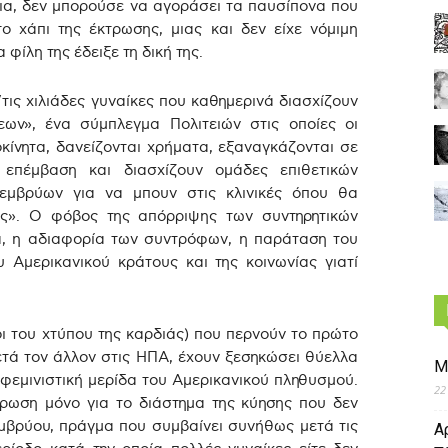
ια, δεν μπορούσε να αγοράσει τα παυσίπονα που
 χάπι της έκτρωσης, μιας και δεν είχε νόμιμη
 φίλη της έδειξε τη δική της.
απ’τις χιλιάδες γυναίκες που καθημερινά διασχίζουν
εων», ένα σύμπλεγμα Πολιτειών στις οποίες οι
οκίνητα, δανείζονται χρήματα, εξαναγκάζονται σε
 επέμβαση και διασχίζουν ομάδες επιθετικών
εμβρύων για να μπουν στις κλινικές όπου θα
ς». Ο φόβος της απόρριψης των συντηρητικών
ια, η αδιαφορία των συντρόφων, η παράταση του
υ Αμερικανικού κράτους και της κοινωνίας γιατί
οι του χτύπου της καρδιάς) που περνούν το πρώτο
ετά τον άλλον στις ΗΠΑ, έχουν ξεσηκώσει θύελλα
Μ
φεμινιστική μερίδα του Αμερικανικού πληθυσμού.
22
τρωση μόνο για το διάστημα της κύησης που δεν
εμβρύου, πράγμα που συμβαίνει συνήθως μετά τις
Α