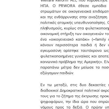
Welfare Reform Act, που νομοθέτησε 
ΗΠΑ. Ο PRWORA έθεσε εμπόδια σ
στρωμάτων σε οικογενειακά επιδόματ
και της ενθάρρυνσης στην αναζήτηση
πολιτικές ατομικής υπευθυνοποίησης. 
πληθυσμούς, κυρίως στα φυλετικοποιη
οικονομική στήριξη των οικογενειών το
ένα «οικογενειακό καπάκι» (=family
κάνουν περισσότερα παιδιά ή δεν α
εγκυμοσύνη ορίστηκε ταυτόχρονα ως
φυλετικοποιημένες γυναίκες και αποτ
κοινωνικό πρόβλημα της Αμερικής». Εί
παραπάνω μέτρα δεν μείωσε τα ποσο
εξώγαμων παιδιών.
Εν τω μεταξύ, στις δυο δεκαετίες 
διαδοχικοί Δημοκρατικοί πολιτικοί ακ
τους για το ζήτημα της έκτρωσης προκ
ψηφοφόρων, την ίδια ώρα που σπρώχ
νόμους προς τα δεξιά. Ο πρώην υπ