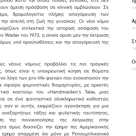
ρίοδο κατά την οποία πολλές γυναίκες είτε δεν
π
 έχουν άμεση πρόσβαση σε κλινική αμβλώσεων. Σε
8 
άμα, δρομολογείται πλήρης απαγόρευση των
Α
ην απειλή στη ζωή της γυναίκας. Οι νέοι νόμοι
ορίζουν επιλεκτικά την ιστορική απόφαση του
28
 Wade» του 1973, η οποία όρισε μεν την έκτρωση
Σ
 όμως υπό προϋποθέσεις και την απαγόρευσή της
7 
Ο
ύς νέους νόμους προβάλλει τις πιο τραγικές
3 
ς, όπως είναι η υποχρεωτική κύηση σε θύματα
νο λόγο των pro-life φωνών που ενοχοποιούν την
α σφαίρα φεμινιστικές διαμαρτυρίες, με αρκετές
ικό κοστούμι του «Handmaiden’s Tale», μιας
ώρα σε ένα φανταστικό ολοκληρωτικό καθεστώς
ις σαν κι αυτήν, εκφράζουν αγανάκτηση για μια
, ανεξαρτήτως τάξης και φυλετικής ταυτότητας,
ση της ποινικοποίησης της έκτρωσης στην
ητα όμως διασχίζει την έρημο της Αμερικανικής
α έρημο σπαρμένη όχι μόνο με Ρεπουμπλικανικό