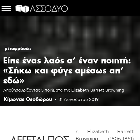
μεταφράσεις
Είπε ένας λαός σ’ έναν ποιητή:
«Σήκω και φύγε αμέσως απ’
εδώ»
Αποθησαυρίζοντας 5 ποιήματα της Elizabeth Barrett Browning
Κίμωνας Θεοδώρου
-
31 Αυγούστου 2019
η Elizabeth Barrett
Browning (1806-1861)