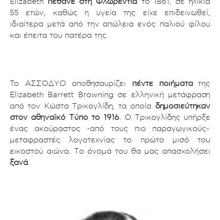
Elizabeth
πέθανε στη Φλωρεντία
το 1861, σε ηλικία
55 ετών, καθώς η υγεία της είχε επιδεινωθεί,
ιδιαίτερα μετά από την απώλεια ενός παλιού φίλου
και έπειτα του πατέρα της
.
To ΑΣΣΟΔΥΟ αποθησαυρίζει
πέντε ποιήματα
της
Elizabeth Barrett Browning σε ελληνική μετάφραση
από τον Κώστα Τρικογλίδη, τα οποία
δημοσιεύτηκαν
στον αθηναϊκό Τύπο το 1916
. Ο Τρικογλίδης υπήρξε
ένας ακούραστος -από τους πιο παραγωγικούς-
μεταφραστές λογοτεχνίας το πρώτο μισό του
εικοστού αιώνα. Το όνομά του θα μας απασχολήσει
ξανά
.