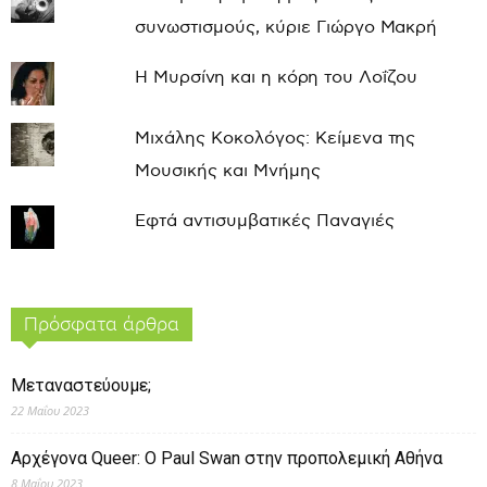
συνωστισμούς, κύριε Γιώργο Μακρή
Η Μυρσίνη και η κόρη του Λοΐζου
Μιχάλης Κοκολόγος: Κείμενα της
Μουσικής και Μνήμης
Εφτά αντισυμβατικές Παναγιές
Πρόσφατα άρθρα
Μεταναστεύουμε;
22 Μαΐου 2023
Αρχέγονα Queer: O Paul Swan στην προπολεμική Αθήνα
8 Μαΐου 2023