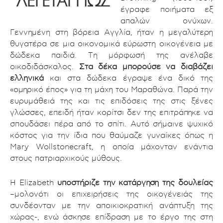
ΛΈΓΕΤΑΙ ΠΩΣ
έγραφε ποιήματα εξ
απαλών ονύχων.
Γεννημένη στη βόρεια Αγγλία, ήταν η μεγαλύτερη
θυγατέρα σε μια οικονομικά εύρωστη οικογένεια με
δώδεκα παιδιά. Τη μόρφωσή της ανέλαβε
οικοδιδάσκαλος.
Στα δέκα μπορούσε να διαβάζει
ελληνικά
και στα δώδεκα έγραψε ένα δικό της
«ομηρικό έπος» για τη μάχη του Μαραθώνα. Παρά την
ευρυμάθειά της και τις επιδόσεις της στις ξένες
γλώσσες, επειδή ήταν κορίτσι δεν της επιτράπηκε να
σπουδάσει πέρα από το σπίτι. Αυτό σήμαινε ψυχικό
κόστος για την ίδια που θαύμαζε γυναίκες όπως η
Mary Wollstonecraft, η οποία μάχονταν ενάντια
στους πατριαρχικούς μύθους.
Η Elizabeth
υποστήριζε την κατάργηση της δουλείας
–μολονότι οι επιχειρήσεις της οικογένειάς της
συνδέονταν με την αποικιοκρατική ανάπτυξη της
χώρας-, ενώ άσκησε επίδραση με το έργο της στη