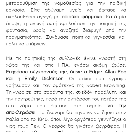
μεταρρύθμιση της νομοθεσίας για την παιδική
εργασία. Είχε αδύναμη υγεία και έφτασε να
ακολουθήσει αγωγή με
οπιούχα φάρμακα
. Κατά μία
άποψη, η αγωγή αυτή εμπλούτισε την ποιητική της
φαντασία, χωρίς να αναζητά διαφυγή από την
πραγματικότητα. Συνδύασε ποιητικό γίγνεσθαι και
πολιτικό υπάρχειν.
Με τις ποιητικές της συλλογές έγινε γνωστή στη
χώρα της και στις ΗΠΑ, ενόσω ακόμη ζούσε.
Επηρέασε σύγχρονούς της, όπως ο Edgar Allan Poe
και η Emily Dickinson
. Οι στίχοι που έγραφε
γοήτευσαν και τον ομότεχνό της Robert Browning.
Τη
γνώρισε στα σαράντα της, σχεδόν παράλυτη, και
την παντρεύτηκε, παρά την αντίδραση του πατέρα της
στο γάμο που έφτασε στο σημείο
να την
αποκληρώσει
. Το ζευγάρι θα πήγαινε να ζήσει στην
Ιταλία από το 1846, όπου λίγο αργότερα γεννήθηκε ο
γιος τους Πεν. Ο νεαρός θα γινόταν ζωγράφος. Η