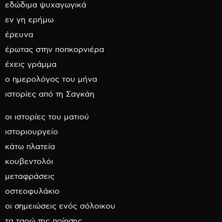
εδώδιμα ψυχαγωγικά
εν γη ερήμω
έρευνα
έρωτας στην ποπκορνιέρα
έχεις γράμμα
ο ημερολόγος του μήνα
ιστορίες από τη Σαγκάη
οι ιστορίες του ματιού
ιστοριουργείο
κάτω πλατεία
κουβεντολόι
μεταφράσεις
οστεοφυλάκιο
οι σημειώσεις ενός σόλοικου
τα ταρώ της ποίησης