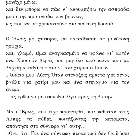
μονάχο μένω,
και δεν μπορώ να πάω ν’ ακουμπήσω την ασπράδα
μου στην πρασινάδα των βουνών,
ως που να με χρειαστούνε για πιότερη δροσιά.
Ο Ήλιος με χτύπησε, με καταδίκασε σε μονότονη
ησυχία,
και, χλωμό, είμαι αναγκασμένο να υφάνω γι’ αυτόν
ένα Χρυσούν Δέρας πιο μεγάλο από κείνο που με
λαχτάρα ταξίδευε για ν’ αποχτήσει ο Ιάσων.
Γλυκειά μου Λύπη. Όταν στενάξεις αρκετά για σένα,
βγάλε για χατίρι μου και ένα στεναγμό για τον
άνεμο
– ας έρθει να με σπρώξει λίγο προς τη Δύση».
Μα ο Έρως, που είχε προηγηθεί, και καθόταν στης
Λύπης τα πόδια, κοιτάζοντας την κατάματα,
απάντησε στο σύννεφο γι’ αυτήν.
«Όχι, όχι. Για ένα σύννεφο περαστικό δεν θα δώσει