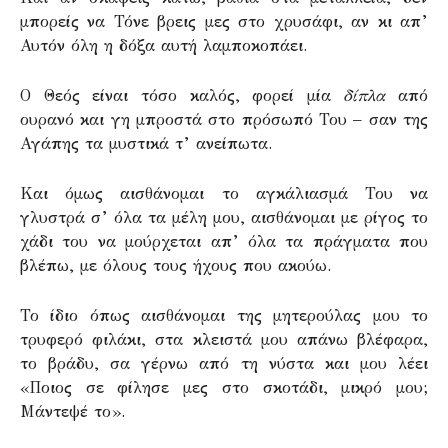
μπορείς να Τόνε βρεις μες στο χρυσάφι, αν κι απ’
Αυτόν όλη η δόξα αυτή λαμποκοπάει.
Ο Θεός είναι τόσο καλός, φορεί μία
δίπλα
από
ουρανό και γη μπροστά στο πρόσωπό Του – σαν της
Αγάπης τα μυστικά τ’ ανείπωτα.
Και όμως αισθάνομαι το αγκάλιασμά Του να
γλυστρά σ’ όλα τα μέλη μου, αισθάνομαι με ρίγος το
χάδι του να μούρχεται απ’ όλα τα πράγματα που
βλέπω, με όλους τους ήχους που ακούω.
Το ίδιο όπως αισθάνομαι της μητερούλας μου το
τρυφερό φιλάκι, στα κλειστά μου απάνω βλέφαρα,
το βράδυ, σα γέρνω από τη νύστα και μου λέει
«Ποιος σε φίλησε μες στο σκοτάδι, μικρό μου;
Μάντεψέ το».