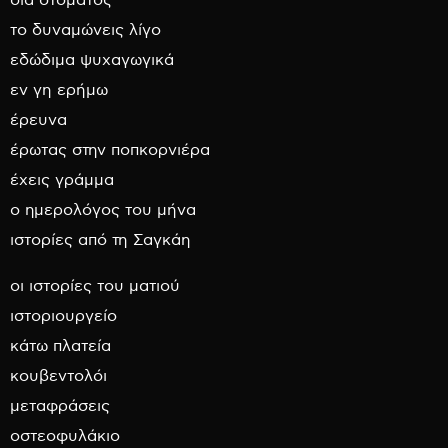
δια στόματος
το δυναμώνεις λίγο
εδώδιμα ψυχαγωγικά
εν γη ερήμω
έρευνα
έρωτας στην ποπκορνιέρα
έχεις γράμμα
ο ημερολόγος του μήνα
ιστορίες από τη Σαγκάη
οι ιστορίες του ματιού
ιστοριουργείο
κάτω πλατεία
κουβεντολόι
μεταφράσεις
οστεοφυλάκιο