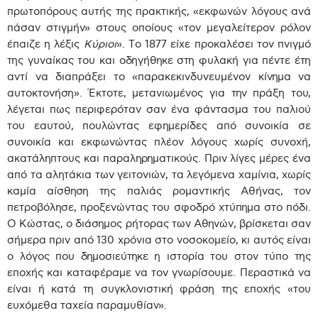
πρωτοπόρους αυτής της πρακτικής, «εκφωνών λόγους ανά
πάσαν στιγμήν» στους οποίους «τον μεγαλείτερον ρόλον
έπαιζε η λέξις
Κύριοι
». Το 1877 είχε προκαλέσει τον πνιγμό
της γυναίκας του και οδηγήθηκε στη φυλακή για πέντε έτη
αντί να διαπράξει το «παρακεκινδυνευμένον κίνημα να
αυτοκτονήση». Έκτοτε, μετανιωμένος για την πράξη του,
λέγεται πως περιφερόταν σαν ένα φάντασμα του παλιού
του εαυτού, πουλώντας εφημερίδες από συνοικία σε
συνοικία και εκφωνώντας πλέον λόγους χωρίς συνοχή,
ακατάληπτους και παραληρηματικούς. Πριν λίγες μέρες ένα
από τα αλητάκια των γειτονιών, τα λεγόμενα χαμίνια, χωρίς
καμία αίσθηση της παλιάς ρομαντικής Αθήνας, τον
πετροβόλησε, προξενώντας του σφοδρό χτύπημα στο πόδι.
Ο Κώστας, ο διάσημος ρήτορας των Αθηνών, βρίσκεται σαν
σήμερα πριν από 130 χρόνια στο νοσοκομείο, κι αυτός είναι
ο λόγος που δημοσιεύτηκε η ιστορία του στον τύπο της
εποχής και καταφέραμε να τον γνωρίσουμε. Περαστικά να
είναι ή κατά τη συγκλονιστική φράση της εποχής «του
ευχόμεθα ταχεία παραμυθίαν».