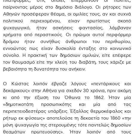
πλατφόρμες, στις οποίες επεμβαίνουν οι πολίτες,
παίρνοντας μέρος στο δημόσιο διάλογο. Οι ρήτορες των
Αθηνών προσέφεραν θέαμα, οι ομιλίες τους, αν και συχνά
πολιτικού περιεχομένου, είχαν πρωτίστως σκοπό
ψυχαγωγικό, ήταν ασκήσεις φαντασίας, λάμβαναν
χρήματα από περαστικούς. Οι πρώιμοι αυτοί περφόρμερ
δρόμου ήταν συνήθως άνθρωποι του περιθωρίου,
εννοώντας πως είχαν δυσκολία ένταξης στο κοινωνικό
σύνολο. Η πρακτική των δημόσιων ομιλιών, είτε επέφερε
τον θαυμασμό είτε την χλεύη του διαβάτη, τους χάριζε με
βεβαιότητα τη δυνατότητα του ανήκειν.
Ο Κώστας λοιπόν έβγαζε λόγους «πεντάρικους και
δεκάρικους» στην Αθήνα για σχεδόν 30 χρόνια, πριν ακόμη
κι από την έξωση του Όθωνα το 1862. Ήταν μία
«δημοτικοτάτη προσωπικότης και μία από τας
περιπετειοδεστέρας υπάρξεις. Έξαλλος θερμοκέφαλος και
ρήτωρ εκ φύσεως» αποτελούσε τη δεκαετία του 1860 «την
μόνη ψυχαγωγία της στερουμένης τότε παντελώς δημοσίων
θεαμάτων πρωτευούσης». Ήταν λοιπόν από τους