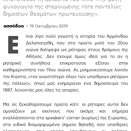
ψυχαγωγία της στερουμένης τότε παντελώς
δημοσίων θεαμάτων πρωτευούσης».
ασσόδυο
-
19 Οκτωβρίου 2019
Ε
ίναι λίγο πολύ γνωστή η ιστορία του Αρμάνδου
Δελαπατρίδη, που στο πρώτο μισό του 20ου
αιώνα διέπρεψε ως ρήτορας στους δρόμους της
Αθήνας. Δεν έχουμε όμως ιδέα για το αν η
ρητορική συνήθεια επικρατούσε εξίσου στην
καθημερινότητα του 19ου αιώνα. Ας μνημονεύσουμε λοιπόν
τον Κώστα, «τον γνωστότερο όλων των υπαίθριων ρητόρων
της πόλεως», όπως μας ενημερώνει ένα δημοσίευμα του
1887, λύνοντάς μας όλες τις απορίες.
Μα ας ξεκαθαρίσουμε πρώτα κάτι: οι ρήτορες αυτοί δεν
ομοιάζουν με εκείνους που ακόμη και σήμερα
εναλλάσσονται στα speakers’ corner (κυρίως) της Ευρώπης,
στα ειδικά διαμορφωμένα σημεία δηλαδή, σαν υπαίθριες