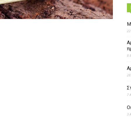
Μ
22
Α
π
8 
Α
28
Σ
7 
Ο
3 