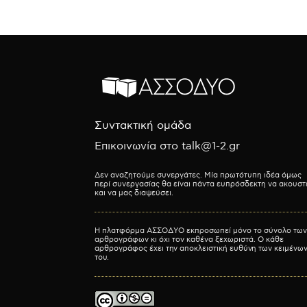
Συντακτική ομάδα
Επικοινωνία στο talk@1-2.gr
Δεν αναζητούμε συνεργάτες. Μία πρωτότυπη ιδέα όμως
περί συνεργασίας θα είναι πάντα ευπρόσδεκτη να ακουστ
και να μας διαψεύσει.
Η πλατφόρμα ΑΣΣΟΔΥΟ εκπροσωπεί μόνο το σύνολο των
αρθρογράφων κι όχι τον καθένα ξεχωριστά. Ο κάθε
αρθρογράφος έχει την αποκλειστική ευθύνη των κειμένω
του.