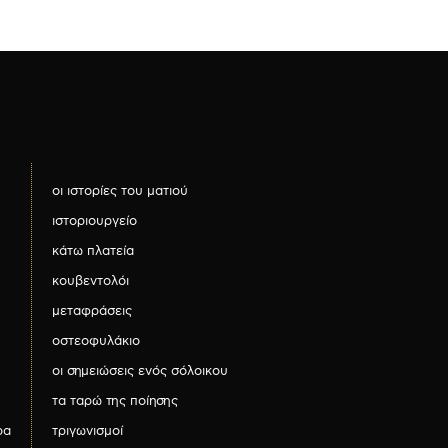
οι ιστορίες του ματιού
ιστοριουργείο
κάτω πλατεία
κουβεντολόι
μεταφράσεις
οστεοφυλάκιο
οι σημειώσεις ενός σόλοικου
τα ταρώ της ποίησης
ρα
τριγωνισμοί