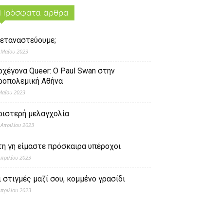
Πρόσφατα άρθρα
εταναστεύουμε;
 Μαΐου 2023
ρχέγονα Queer: O Paul Swan στην
ροπολεμική Αθήνα
Μαΐου 2023
ριστερή μελαγχολία
 Απριλίου 2023
τη γη είμαστε πρόσκαιρα υπέροχοι
Απριλίου 2023
ι στιγμές μαζί σου, κομμένο γρασίδι
Απριλίου 2023