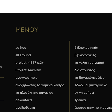
ΜΕΝΟΥ
ad hoc
βιβλιοκροτητής
all around
βιβλιοφάνειες
project «1887 μ.Χ»
το γέλιο του νερού
εί
Project Animizm
δια στόματος
αναγνωστήριο
το δυναμώνεις λίγο
αναζητώντας το χαμένο κέντρο
εδώδιμα ψυχαγωγικά
ν
το αλογάκι της παναγίας
εν γη ερήμω
αλλουterra
έρευνα
αναξιοθέατα
έρωτας στην ποπκορνιέ