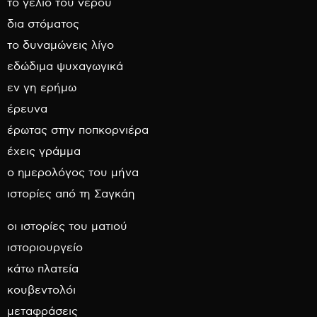
το γέλιο του νερού
δια στόματος
το δυναμώνεις λίγο
εδώδιμα ψυχαγωγικά
εν γη ερήμω
έρευνα
έρωτας στην ποπκορνιέρα
έχεις γράμμα
ο ημερολόγος του μήνα
ιστορίες από τη Σαγκάη
οι ιστορίες του ματιού
ιστοριουργείο
κάτω πλατεία
κουβεντολόι
μεταφράσεις