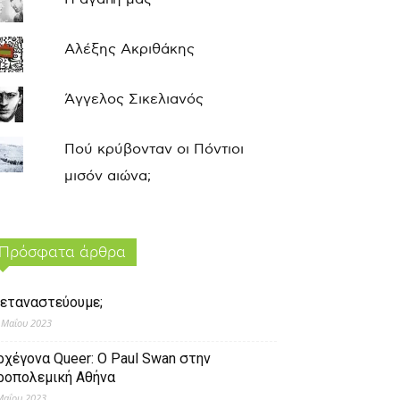
Αλέξης Ακριθάκης
Άγγελος Σικελιανός
Πού κρύβονταν οι Πόντιοι
μισόν αιώνα;
Πρόσφατα άρθρα
εταναστεύουμε;
 Μαΐου 2023
ρχέγονα Queer: O Paul Swan στην
ροπολεμική Αθήνα
Μαΐου 2023