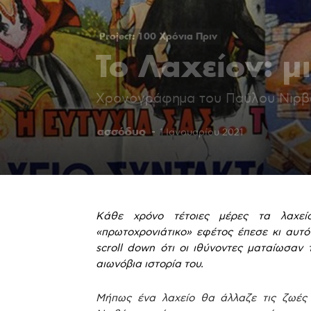
Project: 100 Χρόνια Πριν
Το Λαχείον: μ
Χρονογράφημα του Παύλου Νιρβ
ασσόδυο
-
1 Ιανουαρίου 2021
Κάθε χρόνο τέτοιες μέρες τα λαχεί
«πρωτοχρονιάτικο» εφέτος έπεσε κι αυτό
scroll down ότι οι ιθύνοντες ματαίωσαν
αιωνόβια ιστορία του.
Μήπως ένα λαχείο θα άλλαζε τις ζωές 