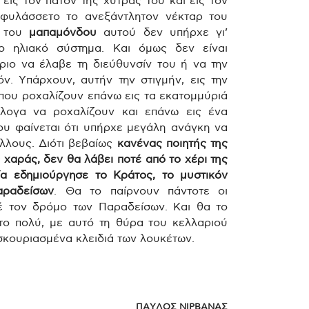
 εις τον πάτον της χύτρας του και εις τον
εφυλάσσετο το ανεξάντλητον νέκταρ του
ν του
μαπαμόνδου
αυτού δεν υπήρχε γι’
ο ηλιακό σύστημα. Και όμως δεν είναι
ιο να έλαβε τη διεύθυνσίν του ή να την
όν. Υπάρχουν, αυτήν την στιγμήν, εις την
που ροχαλίζουν επάνω εις τα εκατομμύριά
λογα να ροχαλίζουν και επάνω εις ένα
υ φαίνεται ότι υπήρχε μεγάλη ανάγκη να
λλους. Διότι βεβαίως
κανένας ποιητής της
 χαράς, δεν θα λάβει ποτέ από το χέρι της
ία εδημιούργησε το Κράτος, το μυστικόν
αραδείσων
. Θα το παίρνουν πάντοτε οι
έ τον δρόμο των Παραδείσων. Και θα το
 το πολύ, με αυτό τη θύρα του κελλαριού
 σκουριασμένα κλειδιά των λουκέτων.
ΠΑΥΛΟΣ ΝΙΡΒΑΝΑΣ