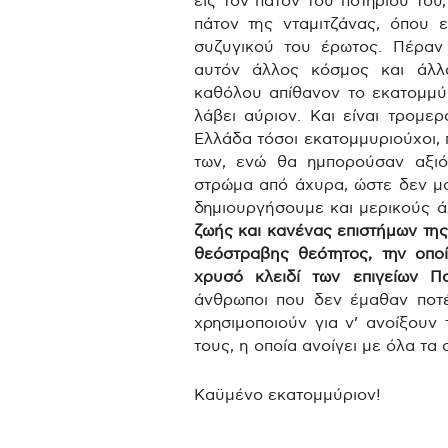
εις τον πάτον του ποτηριού του,
πάτον της νταμιτζάνας, όπου 
συζυγικού του έρωτος. Πέρα
αυτόν άλλος κόσμος και άλλ
καθόλου απίθανον το εκατομμύρ
λάβει αύριον. Και είναι τρομερ
Ελλάδα τόσοι εκατομμυριούχοι, 
των, ενώ θα ημπορούσαν αξιό
στρώμα από άχυρα, ώστε δεν μο
δημιουργήσουμε και μερικούς ά
ζωής και κανένας επιστήμων της
θεόστραβης θεότητος, την οπο
χρυσό κλειδί των επιγείων Π
άνθρωποι που δεν έμαθαν ποτ
χρησιμοποιούν για ν’ ανοίξουν
τους, η οποία ανοίγει με όλα τα
Καϋμένο εκατομμύριον!