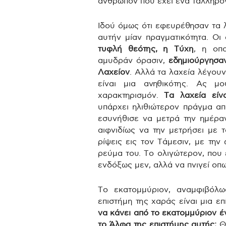
άνθρωπον που έχει ένα τάλληρον 
Ιδού όμως ότι εφευρέθησαν τα λ
αυτήν μίαν πραγματικότητα. Ο
τυφλή θεότης, η Τύχη
, η οπο
αμυδράν όρασιν,
εδημιούργησαν
Λαχείον
. Αλλά τα λαχεία λέγουν
είναι μια ανηθικότης. Ας μ
χαρακτηρισμόν.
Τα λαχεία είνα
υπάρχει ηλιθιώτερον πράγμα απ
εσυνήθισε να μετρά την ημέραν
αιφνιδίως να την μετρήσει με τ
ρίψεις εις τον Τάμεσιν, με την
ρεύμα του. Το ολιγώτερον, που έ
ενδόξως μεν, αλλά να πνιγεί οπ
Το εκατομμύριον, αναμφιβόλω
επιστήμη της χαράς είναι μια ε
να κάνει από το εκατομμύριον έ
το Άλφα της επιστήμης αυτής;
Θα