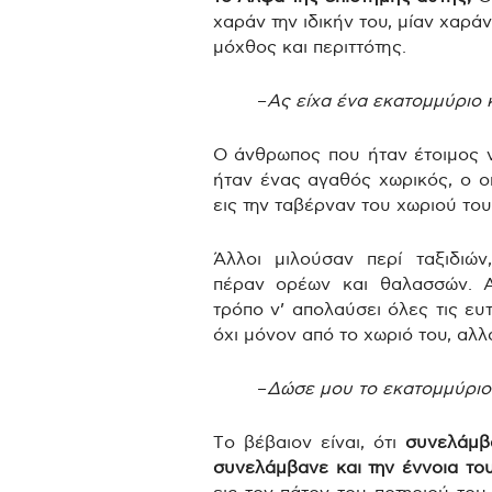
χαράν την ιδικήν του, μίαν χαρά
μόχθος και περιττότης.
–
Ας είχα ένα εκατομμύριο κ
Ο άνθρωπος που ήταν έτοιμος ν
ήταν ένας αγαθός χωρικός, ο ο
εις την ταβέρναν του χωριού του
Άλλοι μιλούσαν περί ταξιδιών
πέραν ορέων και θαλασσών. Α
τρόπο ν’ απολαύσει όλες τις ευ
όχι μόνον από το χωριό του, αλλ
–
Δώσε μου το εκατομμύριο 
Το βέβαιον είναι, ότι
συνελάμβ
συνελάμβανε και την έννοια το