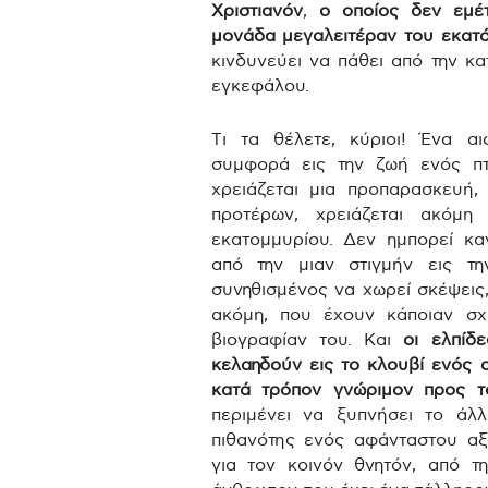
Χριστιανόν
,
ο οποίος δεν εμέ
μονάδα μεγαλειτέραν του εκατ
κινδυνεύει να πάθει από την κα
εγκεφάλου.
Τι τα θέλετε, κύριοι! Ένα αι
συμφορά εις την ζωή ενός πτ
χρειάζεται μια προπαρασκευή, 
προτέρων, χρειάζεται ακόμη
εκατομμυρίου. Δεν ημπορεί καν
από την μιαν στιγμήν εις τ
συνηθισμένος να χωρεί σκέψεις,
ακόμη, που έχουν κάποιαν σχ
βιογραφίαν του. Και
οι ελπίδ
κελαηδούν εις το κλουβί ενός 
κατά τρόπον γνώριμον προς τ
περιμένει να ξυπνήσει το ά
πιθανότης ενός αφάνταστου αξι
για τον κοινόν θνητόν, από τ