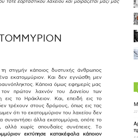
υ τότε εορταστικού λαχείου και μοιράζεται μαζί μας
ΑΤΟΜΜΥΡΙΟΝ
ν τη στιγμήν κάποιος δυστυχής άνθρωπος
ένα εκατομμύριον. Και δεν εγνώσθη μεν
εραυνόπληκτος. Κάποια όμως εφημερίς μας
 τον πρώτον λαχνόν του Δανείου των
 εις το Ηράκλειον. Και, επειδή εις το
Μ
δεν τρέχουν στους δρόμους, όπως εις τας
22
μεν ότι το εκατομμύριον του λαχείου δεν
να συναντήσει άλλα εκατομμύρια, οπότε το
Α
, αλλά χωρίς σπουδαίες συνέπειες. Το
π
ομμύριον εκτύπησε κατακέφαλα κάποιον
8 