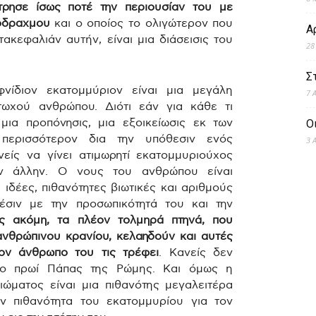
τρησε ίσως ποτέ την περιουσίαν του με
όδραχμου
και ο οποίος το ολιγώτερον που
Α
τακεφαλιάν αυτήν, είναι μια διάσεισις του
28
Σ
φνίδιον εκατομμύριον είναι μια μεγάλη
7 
ωχού ανθρώπου. Διότι εάν για κάθε τι
μια προπόνησις, μια εξοικείωσις εκ των
Ο
 περισσότερον δια την υπόθεσιν ενός
3 
είς να γίνει ατιμωρητί εκατομμυριούχος
ην άλλην. Ο νους του ανθρώπου είναι
 ιδέες, πιθανότητες βιωτικές και αριθμούς
έσιν με την προσωπικότητά του και την
ες ακόμη, τα πλέον τολμηρά πτηνά, που
ανθρώπινου κρανίου, κελαηδούν και αυτές
ον άνθρωπο του τις τρέφει
. Κανείς δεν
λλο πρωί Πάπας της Ρώμης. Και όμως η
ώματος είναι μια πιθανότης μεγαλειτέρα
ην πιθανότητα του εκατομμυρίου για τον