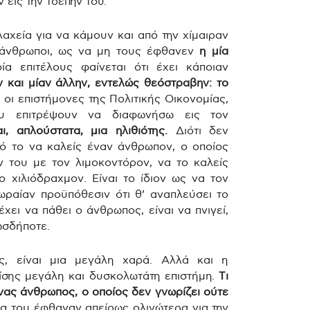
εις την τσέπην του.
αχεία για να κάμουν και από την χίμαιραν
ι άνθρωποι, ως να μη τους έφθανεν
η μία
ία επιτέλους φαίνεται ότι έχει κάποιαν
 και μίαν άλλην, εντελώς θεόστραβην: το
 οι επιστήμονες της Πολιτικής Οικονομίας,
ου επιτρέψουν να διαφωνήσω εις τον
ι, απλούστατα, μια ηλιθιότης.
Διότι δεν
ό το να καλείς έναν άνθρωπον, ο οποίος
 του με τον λιμοκοντόρον, να το καλείς
ο χιλιόδραχμον. Είναι το ίδιον ως να τον
 ωραίαν προϋπόθεσιν ότι θ’ αναπλεύσει το
χει να πάθει ο άνθρωπος, είναι να πνιγεί,
ωσδήποτε.
ς, είναι μια μεγάλη χαρά. Αλλά και η
πίσης μεγάλη και δυσκολωτάτη επιστήμη.
Τι
νας άνθρωπος, ο οποίος δεν γνωρίζει ούτε
 του έφθαναν απείρως ολιγώτερα για την