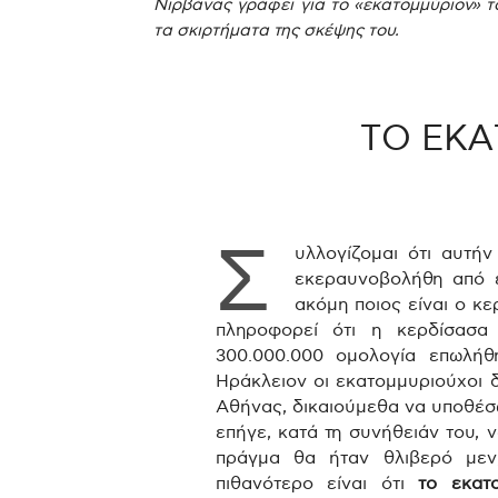
Νιρβάνας γράφει για το «εκατομμύριον» το
τα σκιρτήματα της σκέψης του.
ΤΟ ΕΚ
.
Σ
υλλογίζομαι ότι αυτή
εκεραυνοβολήθη από 
ακόμη ποιος είναι ο κ
πληροφορεί ότι η κερδίσασα
300.000.000 ομολογία επωλήθη
Ηράκλειον οι εκατομμυριούχοι 
Αθήνας, δικαιούμεθα να υποθέσω
επήγε, κατά τη συνήθειάν του, 
πράγμα θα ήταν θλιβερό μεν
πιθανότερο είναι ότι
το εκατ