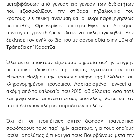
μεταβιβάσεως από γενεάς εις γενεάν των δεξιοτήτων
που εξασφαλίζουν την στιβαρά πηδαλιουχία του
κράτους. Σε τελική ανάλυση και ο μέχρι παρεξηγήσεως
περιπαθής Φρειδερίκος υποχρεώθηκε να διοικήσει
σύνταγμα γρεναδιέρων, ώστε να σκληραγωγηθεί. Δεν
ξεκίνησε τον ενήλικο βίο του με αργομισθία στην Εθνική
Τράπεζα επί Καρατζά.
Όλα αυτά αποκτούν εξέχουσα σημασία αφ’ ής στιγμής
οι φυσικοί ιδιοκτήτες της χώρας εγκατέστησαν στο
Μέγαρο Μαξίμου την προσωποποίηση της Ελλάδας του
κληρονομημένου προνομίου. Λαχταρισμένοι, εννοείται,
ακόμη από το καλοκαίρι του 2015, αδιάλλακτοι όσο ποτέ
και μνησίκακοι απέναντι
στους υποτελείς, έστω και αν
αυτοί δείχνουν πλήρως παραδομένοι πλέον.
Όχι ότι οι περιπέτειες αυτές άφησαν πραγματικά
σοφότερους τους παρ’ ημίν αρίστους, για τους οποίους
ισχύει απολύτως ό,τι και για τους Βουρβώνους μετά την