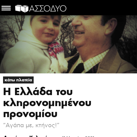
κάτω πλατεία
Η Ελλάδα του
κληρονομημένου
προνομίου
“Αγάπα με, κτήνος!”