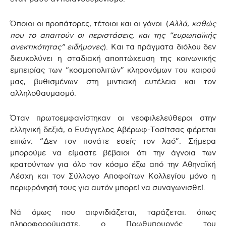
Όποιοι οι προπάτορες, τέτοιοι και οι γόνοι. (
Αλλά, καθώς
που το απαιτούν οι περιστάσεις, και της “ευρωπαϊκής
ανεκτικότητας” ειδήμονες
). Και τα πράγματα διόλου δεν
διευκολύνει η σταδιακή
αποπτώχευση της κοινωνικής
εμπειρίας των “κοσμοπολιτών” κληρονόμων του καιρού
μας, βυθισμένων στη μιντιακή ευτέλεια και τον
αλληλοθαυμασμό.
Όταν πρωτοεμφανίστηκαν οι νεοφιλελεύθεροι στην
ελληνική δεξιά, ο Ευάγγελος Αβέρωφ-Τοσίτσας φέρεται
ειπών: “Δεν τον πονάτε εσείς τον λαό”. Σήμερα
μπορούμε να είμαστε βέβαιοι ότι την άγνοια των
κρατούντων για όλο τον κόσμο έξω από την Αθηναϊκή
Λέσχη και τον Σύλλογο Αποφοίτων Κολλεγίου μόνο η
περιφρόνησή τους για αυτόν μπορεί να συναγωνισθεί.
Νά όμως που αιφνιδιάζεται, ταράζεται. όπως
πληροφορούμαστε, ο Πρωθυπουργός του