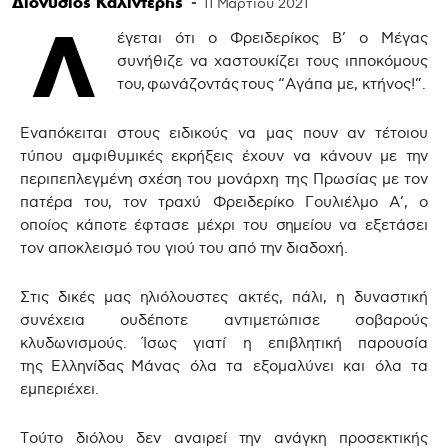
Διονύσιος Καλιντέρης
-
11 Μαρτίου 2021
Λ
έγεται ότι ο Φρειδερίκος Β’ ο Μέγας
συνήθιζε να χαστουκίζει τους ιπποκόμους
του,
φω
νάζοντάς
τους “Αγάπα με, κτήνος!”.
Εναπόκειται στους ειδικούς να μας πουν αν τέτοιου
τύπου αμφιθυμικές εκρήξεις έχουν να κάνουν με την
περιπεπλεγμένη σχέση του μονάρχη της Πρωσίας με τον
πατέρα του, τον τραχύ Φρειδερίκο Γουλιέλμο Α’, ο
οποίος κάποτε έφτασε μέχρι του σημείου να εξετάσει
τον αποκλεισμό του γιού του από την διαδοχή.
Στις δικές μας ηλιόλουστες ακτές, πάλι, η δυναστική
συνέχεια ουδέποτε αντιμετώπισε σοβαρούς
κλυδωνισμούς. Ίσως γιατί η επιβλητική παρουσία
της
Ελληνίδας
Μάνας όλα τα εξομαλύνει και όλα τα
εμπεριέχει.
Τούτο διόλου δεν αναιρεί την ανάγκη προσεκτικής