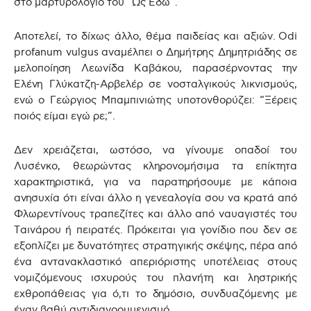
στο μαρτυρολόγιο του “Ως Εδώ”.
Αποτελεί, το δίχως άλλο, θέμα παιδείας και αξιών.
Odi
profanum vulgus
αναμέλπει ο Δημήτρης Δημητριάδης σε
μελοποίηση Λεωνίδα Καβάκου, παρασέρνοντας την
Ελένη Γλύκατζη-Αρβελέρ σε νοσταλγικούς λικνισμούς,
ενώ ο Γεώργιος Μπαμπινιώτης υποτονθορύζει: “Ξέρεις
ποιός είμαι εγώ ρε;”.
Δεν χρειάζεται, ωστόσο, να γίνουμε οπαδοί του
Λυσένκο, θεωρώντας κληρονομήσιμα τα επίκτητα
χαρακτηριστικά, για να παρατηρήσουμε με κάποια
ανησυχία ότι είναι άλλο η γενεαλογία σου να κρατά από
Φλωρεντίνους τραπεζίτες και άλλο από ναυαγιστές του
Ταινάρου ή πειρατές. Πρόκειται για γονίδιο που δεν σε
εξοπλίζει με δυνατότητες στρατηγικής σκέψης, πέρα από
ένα αντανακλαστικό απεριόριστης υποτέλειας στους
νομιζόμενους ισχυρούς του πλανήτη και ληστρικής
εχθροπάθειας για ό,τι το δημόσιο, συνδυαζόμενης με
έναν βαθύ αντιδιανοουμενισμό.