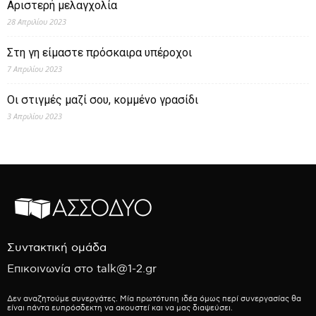
Αριστερή μελαγχολία
28 Απριλίου 2023
Στη γη είμαστε πρόσκαιρα υπέροχοι
7 Απριλίου 2023
Οι στιγμές μαζί σου, κομμένο γρασίδι
3 Απριλίου 2023
Συντακτική ομάδα
Επικοινωνία στο talk@1-2.gr
Δεν αναζητούμε συνεργάτες. Μία πρωτότυπη ιδέα όμως περί συνεργασίας θα
είναι πάντα ευπρόσδεκτη να ακουστεί και να μας διαψεύσει.