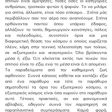
σπιτιών είναι αμέτρητες, τόσες όσες οι κατηγορίες
ανθρώπων, τροπικών φυτών ή ψαριών. Το να μιλάμε
για σπίτια, άλλωστε, είναι τόσο επίκαιρο… Σπίτια μάς
περιβάλλουν σαν τον αέρα που αναπνέουμε. Σπίτια
ορθώνονται παντού όπου υπάρχει έδαφος,
αλλάζουν το τοπίο, δημιουργούν κοινότητες, πόλεις
και πολεοδομίες, συνιστούν όρια και μια
διαφορετική θέαση του κόσμου ο οποίος χωρίζεται
πλέον, χάρη στην τεχνική τελειοποίηση των τοίχων,
σε
«
εξωτερικό
»
και
«
εσωτερικό
».
Όλα βρίσκονται
μέσα
ή
έξω
. Ό,τι κλείνεται εκτός των τειχών του
σπιτιού είναι το
έξω,
ενώ το
μέσα
είναι ό
,
τι απομένει.
Τα παραδείγματα από την καθημερινή ζωή
αφθονούν: Συχνά κάποιος κάθεται και κοιτάζει
έξω
από ένα παράθυρο και τότε το παράθυρο
σηματοδοτεί τα όρια του εξωτερικού κόσμου, ο
εξωτερικός κόσμος είναι όσα χωρούν στο παράθυρο
αυτό. Τέτοιες πρακτικές, αν και φαινομενικά
αβλαβείς, οδηγούν συχνά τον παρατηρητή σε
παραπλανητικά συμπεράσματα. Καμιά φορά,