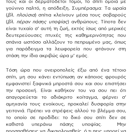
τους και οι δερματόδετοι τόμοι, το σπίτι όμοια με
γούνινο παλτό, η απόδειξη
.
Συμπέρασμα: Τα ωραία
(
βλ. πλούσια
) σπίτια κλείνουν μέσα τους σοβαρούς
(
βλ. πέραν πάσης υποψίας
) ανθρώπους. Τίποτα δεν
είναι τυχαίο σ’ αυτή τη ζωή, εκτός ίσως από μερικές
δευτερεύουσες πτυχές της καθημερινότητας που
σπάνια ωστόσο αλλάζουν το πεπρωμένο μας, όπως
για παράδειγμα τα λεωφορεία που φτάνουν στη
στάση την ίδια ακριβώς ώρα μ’ εμάς.
Τόση ώρα που ονειροπολείς έξω από ένα τέτοιο
σπίτι, μη σου κάνει εντύπωση αν κάποιος φρουρός
εμφανιστεί ξαφνικά μπροστά σου και σου επιστήσει
την προσοχή. Είναι καθήκον του να σου πει ότι
απαγορεύεται το αδιάκριτο κοίταγμα, φέρνει σ’
αμηχανία τους ενοίκους, προκαλεί δυσφορία στην
γειτονιά. Πρέπει να στρέψεις αλλού το βλέμμα σου,
το οποίο σε προδίδει: το δικό σου σπίτι δεν σε
καθιστά υπεράνω πάσης υποψίας. Μην
προσπαθήσεις να δικαιολογηθείς, ό,τι πεις μπορεί να