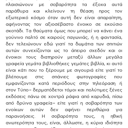
πλαισιώνουν με σοβαρότητα τα έξοχα αυτά
παράθυρα και κλείνουν τη θέαση προς τον
εξωτερικό κόσμο όταν αυτή δεν είναι απαραίτητη,
αφήνοντας τον αξιοσέβαστο ένοικο σε εκούσιο
σκοτάδι. Τα θαύματα όμως που μπορεί να κάνει ένα
γούνινο παλτό σε καιρούς παγωνιάς, ή η φαντασία,
δεν τελειώνουν εδώ γιατί τα δωμάτια των σπιτιών
αυτών συνεχίζονται ως το άπειρο σχεδόν και οι
ένοικοι τους διατηρούν μεταξύ άλλων μεγάλα
γραφεία γεμάτα βιβλιοθήκες γεμάτες βιβλία, κι αυτό
είναι κάτι που το ξέρουμε με σιγουριά είτε γιατί το
βλέπουμε στις σπάνιες φωτογραφίες που
εμφανίζονται κατά περιόδους στην τηλεόραση ή
στον Τύπο
–
δερματόδετοι τόμοι και πολύτιμες ξένες
εκδόσεις πάνω σε χοντρά ράφια από καρυδιά, πίσω
από δρύινα γραφεία
–
είτε γιατί η σοβαρότητα των
ενοίκων αυτών δεν αφήνει περιθώρια για
παρανοήσεις. Η σοβαρότητα τους, η ηθική
ανωτερότητα τους, είναι, άλλωστε, η κύρια ιδιότητα