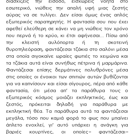
διασχίζεις την είσοδο, εισχωρείς νοητά στο
εσωτερικό, νιώθεις την απαλή υφή μιας ζεστής
αύρας να σε τυλίγει. Δεν είσαι όμως ένας απλός
εξωτερικός παρατηρητής. Η φαντασία σου που έχει
αφεθεί
ελεύθερη σε κάνει να μη νιώθεις τον χρόνο
που περνά ή το κρύο, κι έτσι αφήνεσαι… Πίσω από
την κλειστή αυλόπορτα ή τη σκοτεινή
θυροτηλεόραση, φαντάζεσαι τζάκια στο σαλόνι μέσα
στα οποία σιγοκαίνε ωραίες φωτιές το χειμώνα και
τα τζάκια αυτά είναι συνήθως πέτρινα ή μαρμάρινα.
Φαντάζεσαι επίσης δερμάτινες πολυθρόνες μέσα
στις οποίες οι ένοικοι των σπιτιών αυτών βυθίζονται
για να καπνίσουν και είσαι σίγουρος, πέρα από κάθε
φαντασία, ότι μέσα απ’ τα παράθυρα τους ο
εξωτερικός κόσμος μοιάζει εκπληκτικός, έως και
ζεστός, πρόκειται δηλαδή για παράθυρα με
εκπληκτική θέα. Τα παράθυρα αυτά τα φαντάζεσαι
μεγάλα, τόσο που καμιά φορά το φως που μπαίνει
άπλετο ενοχλεί, γι’ αυτό υπάρχει η ανάγκη για
βαριές κουρτίνες, οι οποίες
–
φαντάζεσαι
–