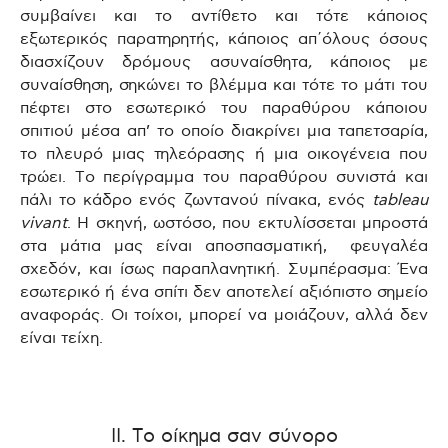
συμβαίνει και το αντίθετο και τότε κάποιος
εξωτερικός παρατηρητής, κάποιος απ΄όλους όσους
διασχίζουν δρόμους ασυναίσθητα
,
κάποιος με
συναίσθηση, σηκώνει το βλέμμα και τότε το μάτι του
πέφτει στο εσωτερικό του παραθύρου κάποιου
σπιτιού μέσα απ’ το οποίο διακρίνει μια ταπετσαρία,
το πλευρό μιας τηλεόρασης ή μια οικογένεια που
τρώει. Το περίγραμμα του παραθύρου συνιστά και
πάλι το κάδρο ενός ζωντανού πίνακα, ενός
tableau
vivant
. Η σκηνή, ωστόσο, που εκτυλίσσεται μπροστά
στα μάτια μας είναι αποσπασματική, φευγαλέα
σχεδόν, και ίσως παραπλανητική. Συμπέρασμα: Ένα
εσωτερικό ή ένα σπίτι δεν αποτελεί αξιόπιστο σημείο
αναφοράς. Οι τοίχοι, μπορεί να μοιάζουν, αλλά δεν
είναι τείχη.
ΙΙ. Το οίκημα σαν σύνορο