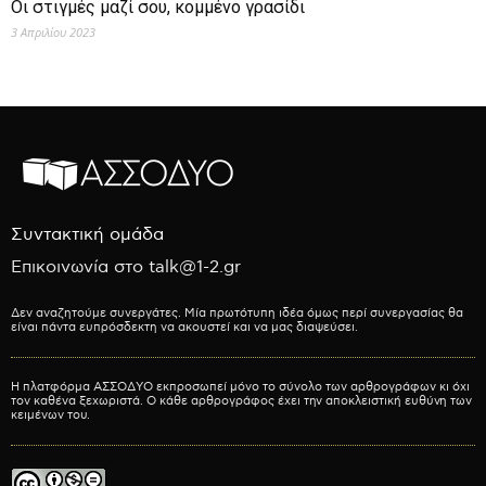
Οι στιγμές μαζί σου, κομμένο γρασίδι
3 Απριλίου 2023
Συντακτική ομάδα
Επικοινωνία στο talk@1-2.gr
Δεν αναζητούμε συνεργάτες. Μία πρωτότυπη ιδέα όμως περί συνεργασίας θα
είναι πάντα ευπρόσδεκτη να ακουστεί και να μας διαψεύσει.
Η πλατφόρμα ΑΣΣΟΔΥΟ εκπροσωπεί μόνο το σύνολο των αρθρογράφων κι όχι
τον καθένα ξεχωριστά. Ο κάθε αρθρογράφος έχει την αποκλειστική ευθύνη των
κειμένων του.