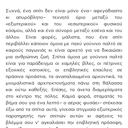
Συχνά, ένα σπίτι δεν είναι μόνο ένα
–
αψεγάδιαστο
κι απυρόβλητο
–
τεχνητό όριο μεταξύ του
«εξωτερικού» και του «εσωτερικού» φυσικού
κόσμου, αλλά και ένα σύνορο μεταξύ εσένα και του
άλλου. Είναι φορές, μάλιστα, που ένα σπίτι
περιβάλλει κάποιον όμοια με παχύ γούνινο παλτό σε
καιρούς παγωνιάς κι είναι αρκετό για να δικαιώσει
μια ανθρώπινη ζωή. Σπίτια όμοια με γούνινα παλτά
είναι για παράδειγμα οι χαμηλές βίλες, οι πέτρινες
εξοχικές κατοικίες, οι επιβλητικές επαύλεις σε
πράσινα προάστια, τα αναπαλαιωμένα αρχοντικά, τα
μινιμαλιστικά αρχιτεκτονήματα πάνω στη θάλασσα
και ούτω καθεξής. Επίσης, τα άνετα διαμερίσματα
στο κέντρο της πόλης. Καμιά φορά, σταματάς το
βήμα σου για ένα λεπτό
–
ο αέρας φυσάει
–
στέκεσαι
έξω από τα σπίτια αυτά, γίνεσαι στιγμιαία εξωτερικός
παρατηρητής των σπιτιών αυτών κι αφήνεις το
βλέμμα σου ν’ αγκαλιάσει την επιβλητική πρόσοψη,