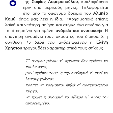
Ο
της
Σοφίας Λαμπροπούλου
, κυκλοφόρησε
πριν από μερικούς μήνες. Τιτλοφορείται
έτσι από το ομώνυμο δοκίμιο του
Αλμπέρ
Καμύ
, όπως μας λέει η ίδια. «Χρησιμοποιώ επίσης
λαϊκή και νεότερη ποίηση και στήνω ένα σενάριο για
το τί σημαίνει για εμένα
ανδρεία και ανυπακοή
». Η
απάντηση αναμένει τους ακροατές του δίσκου.
Στη
σύνθεση
Το Sabâ του ανδρειωμένου
η
Ελένη
Χρήστου
τραγουδάει χαρακτηριστικά τους στίχους
Τ’ αντρειωμένου τ’ αρματα δεν πρέπει να
πουλιώνται,
μον’ πρέπει τους ‘ς την εκκλησιά κ’ εκεί να
λειτουργιώνται,
πρέπει να κρέμονται ψηλά σ’ αραχνιασμένο
πύργο,
να τρώει η σκουριά το σίδερο κ’ η γης τον
αντρειωμένο.