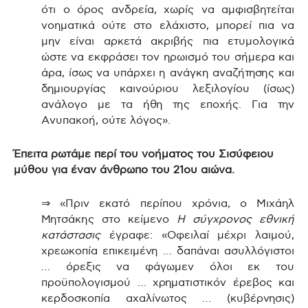
ότι ο όρος ανδρεία, χωρίς να αμφισβητείται
νοηματικά ούτε στο ελάχιστο, μπορεί πια να
μην είναι αρκετά ακριβής πια ετυμολογικά
ώστε να εκφράσει τον ηρωισμό του σήμερα και
άρα, ίσως να υπάρχει η ανάγκη αναζήτησης και
δημιουργίας καινούριου λεξιλογίου (ίσως)
ανάλογο με τα ήθη της εποχής. Για την
Ανυπακοή, ούτε λόγος».
Έπειτα ρωτάμε περί του νοήματος του Σισύφειου
μύθου για έναν άνθρωπο του 21ου αιώνα.
⇒ «Πριν εκατό περίπου χρόνια, ο Μιχάηλ
Μητσάκης στο κείμενο
Η σύγχρονος εθνική
κατάστασις
έγραφε: «Οφειλαί μέχρι λαιμού,
χρεωκοπία επικειμένη … δαπάναι ασυλλόγιστοι
… όρεξις να φάγωμεν όλοι εκ του
προϋπολογισμού … χρηματιστικόν έρεβος και
κερδοσκοπία αχαλίνωτος … (κυβέρνησις)