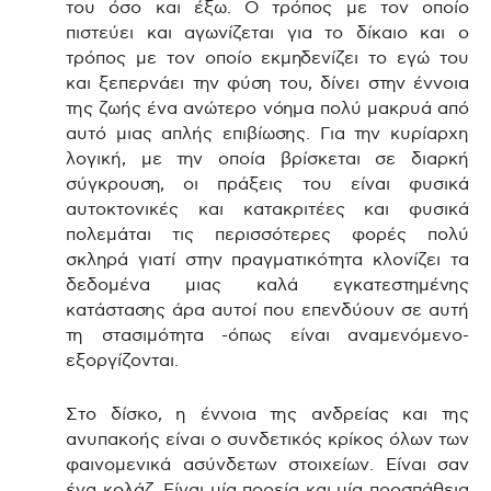
του όσο και έξω. Ο τρόπος με τον οποίο
πιστεύει και αγωνίζεται για το δίκαιο και ο
τρόπος με τον οποίο εκμηδενίζει το εγώ του
και ξεπερνάει την φύση του, δίνει στην έννοια
της ζωής ένα ανώτερο νόημα πολύ μακρυά από
αυτό μιας απλής επιβίωσης. Για την κυρίαρχη
λογική, με την οποία βρίσκεται σε διαρκή
σύγκρουση, οι πράξεις του είναι φυσικά
αυτοκτονικές και κατακριτέες και φυσικά
πολεμάται τις περισσότερες φορές πολύ
σκληρά γιατί στην πραγματικότητα κλονίζει τα
δεδομένα μιας καλά εγκατεστημένης
κατάστασης άρα αυτοί που επενδύουν σε αυτή
τη στασιμότητα -όπως είναι αναμενόμενο-
εξοργίζονται.
Στο δίσκο, η έννοια της ανδρείας και της
ανυπακοής είναι ο συνδετικός κρίκος όλων των
φαινομενικά ασύνδετων στοιχείων. Είναι σαν
ένα κολάζ. Είναι μία πορεία και μία προσπάθεια