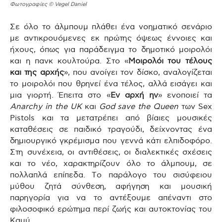
Φωτογραφίες © Vegel Daniel
Σε όλο το άλμπουμ πλάθει ένα νοηματικό σενάριο
με αντικρουόμενες εκ πρώτης όψεως έννοιες και
ήχους, όπως για παράδειγμα το δημοτικό μοιρολόι
και η πανκ κουλτούρα. Στο «
Μοιρολόι του τέλους
και της αρχής
», που ανοίγει τον δίσκο, αναλογίζεται
το μοιρολόι που θρηνεί ένα τέλος, αλλά εισάγει και
μια γιορτή. Έπειτα στο «
Εν αρχή ην
» ενοποιεί τα
Anarchy in the UK
και
God save the Queen
των Sex
Pistols και τα μετατρέπει από βίαιες μουσικές
καταθέσεις σε παιδικό τραγούδι, δείχνοντας ένα
δημιουργικό γκρέμισμα που γεννά κάτι ελπιδοφόρο.
Στη συνέχεια, οι αντιθέσεις, οι διαλεκτικές σχέσεις
και το νέο, χαρακτηρίζουν όλο το άλμπουμ, σε
πολλαπλά επίπεδα. Το παράλογο του σισύφειου
μύθου ζητά σύνθεση, αφήγηση και μουσική
παρηγορία για να το αντέξουμε απέναντι στο
φιλοσοφικό ερώτημα περί ζωής και αυτοκτονίας του
Καμύ.