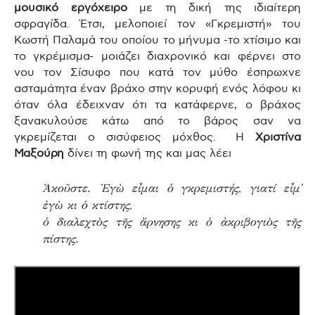
μουσικό εργόχειρο
με τη δική της ιδιαίτερη
σφραγίδα. Έτσι, μελοποιεί τον «Γκρεμιστή» του
Κωστή Παλαμά του οποίου το μήνυμα -το χτίσιμο και
το γκρέμισμα- μοιάζει διαχρονικό και φέρνει στο
νου τον Σίσυφο που κατά τον μύθο έσπρωχνε
ασταμάτητα έναν βράχο στην κορυφή ενός λόφου κι
όταν όλα έδειχναν ότι τα κατάφερνε, ο βράχος
ξανακυλούσε κάτω από το βάρος σαν να
γκρεμίζεται ο σισύφειος μόχθος. Η
Χριστίνα
Μαξούρη
δίνει τη φωνή της και μας λέει
Ἀκοῦστε. Ἐγὼ εἶμαι ὁ γκρεμιστής, γιατί εἶμ᾿
ἐγὼ κι ὁ κτίστης,
ὁ διαλεχτὸς τῆς ἄρνησης κι ὁ ἀκριβογιὸς τῆς
πίστης.