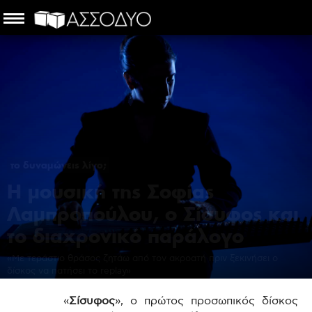
το δυναμώνεις λίγο;
Η μουσική της Σοφίας
Λαμπροπούλου, ο Σίσυφος και
το διαχρονικό παράλογο
«Με τεράστιο θράσος ζητάω από τον ακροατή πριν ξεκινήσει ο
δίσκος να πατήσει το replay»
ασσόδυο
-
25 Μαΐου 2021
«
Σίσυφος
», ο πρώτος προσωπικός δίσκος