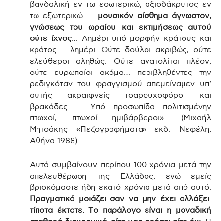
βανδαλική εν τω εσωτερικώ, αξιοδάκρυτος εν
τω εξωτερικώ …
μουσικόν αίσθημα άγνωστον,
γνώσεως του ωραίου και εκτιμήσεως αυτού
ούτε ίχνος
… Λημέρι υπό μορφήν κράτους και
κράτος – λημέρι. Ούτε δούλοι ακριβώς, ούτε
ελεύθεροι αληθώς. Ούτε ανατολίται πλέον,
ούτε ευρωπαίοι ακόμα… περιβληθέντες την
ρεδιγκόταν του φραγγισμού απεμείναμεν υπ’
αυτής ακραιφνείς τσαρουχοφόροι και
βρακάδες … Υπό προσωπίδα πολιτισμένην
πτωχοί, πτωχοί ημιβάρβαροι». (Μιχαήλ
Μητσάκης «Πεζογραφήματα» εκδ. Νεφέλη,
Αθήνα 1988).
Αυτά συμβαίνουν περίπου 100 χρόνια μετά την
απελευθέρωση της Ελλάδος, ενώ εμείς
βρισκόμαστε ήδη εκατό χρόνια μετά από αυτό.
Πραγματικά μοιάζει σαν να μην έχει αλλάξει
τίποτα έκτοτε. Το παράλογο είναι η μοναδική