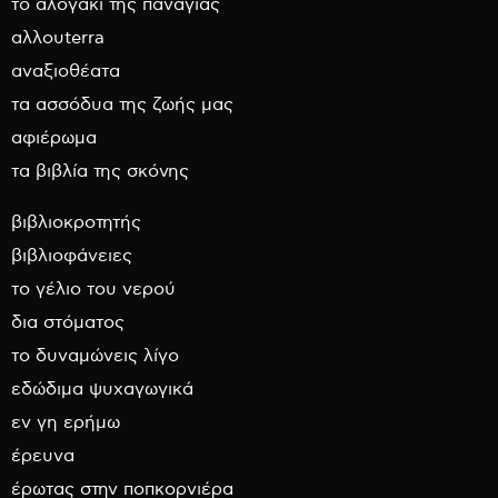
το αλογάκι της παναγίας
αλλουterra
αναξιοθέατα
τα ασσόδυα της ζωής μας
αφιέρωμα
τα βιβλία της σκόνης
βιβλιοκροτητής
βιβλιοφάνειες
το γέλιο του νερού
δια στόματος
το δυναμώνεις λίγο
εδώδιμα ψυχαγωγικά
εν γη ερήμω
έρευνα
έρωτας στην ποπκορνιέρα