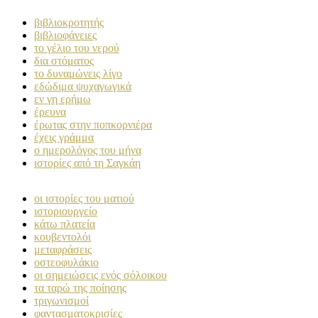
βιβλιοκροτητής
βιβλιοφάνειες
το γέλιο του νερού
δια στόματος
το δυναμώνεις λίγο
εδώδιμα ψυχαγωγικά
εν γη ερήμω
έρευνα
έρωτας στην ποπκορνιέρα
έχεις γράμμα
ο ημερολόγος του μήνα
ιστορίες από τη Σαγκάη
οι ιστορίες του ματιού
ιστοριουργείο
κάτω πλατεία
κουβεντολόι
μεταφράσεις
οστεοφυλάκιο
οι σημειώσεις ενός σόλοικου
τα ταρώ της ποίησης
τριγωνισμοί
φαντασματοκρισίες