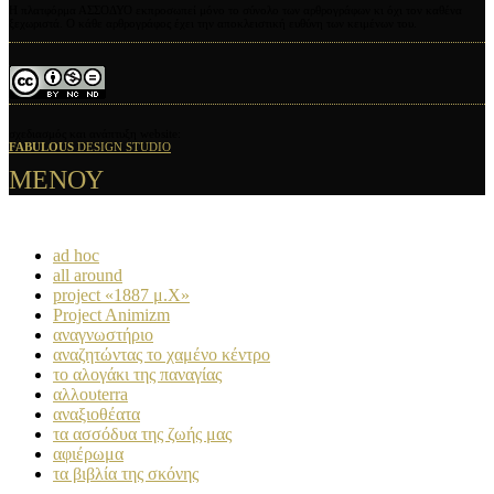
Η πλατφόρμα ΑΣΣΟΔΥΟ εκπροσωπεί μόνο το σύνολο των αρθρογράφων κι όχι τον καθένα
ξεχωριστά. Ο κάθε αρθρογράφος έχει την αποκλειστική ευθύνη των κειμένων του.
σχεδιασμός και ανάπτυξη website:
FABULOUS
DESIGN STUDIO
ΜΕΝΟΥ
ad hoc
all around
project «1887 μ.Χ»
Project Animizm
αναγνωστήριο
αναζητώντας το χαμένο κέντρο
το αλογάκι της παναγίας
αλλουterra
αναξιοθέατα
τα ασσόδυα της ζωής μας
αφιέρωμα
τα βιβλία της σκόνης