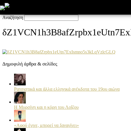
Click here - to use the wp menu builder
Αναζήτηση
δZ1VCN1h3B8afZrpbx1eUtn7Ex
Δημοφιλή άρθρα & σελίδες
Ρατσιστικά και άλλα ελληνικά ανέκδοτα του 19ου αιώνα
Η Μυρσίνη και η κόρη του Λοΐζου
«Αφού έγινε, μπορεί να ξαναγίνει»