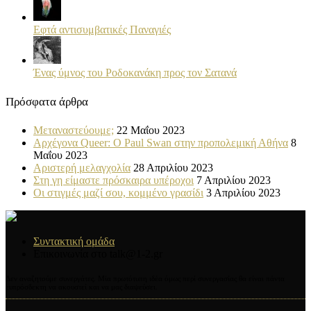
Εφτά αντισυμβατικές Παναγιές
Ένας ύμνος του Ροδοκανάκη προς τον Σατανά
Πρόσφατα άρθρα
Μεταναστεύουμε;
22 Μαΐου 2023
Αρχέγονα Queer: O Paul Swan στην προπολεμική Αθήνα
8
Μαΐου 2023
Αριστερή μελαγχολία
28 Απριλίου 2023
Στη γη είμαστε πρόσκαιρα υπέροχοι
7 Απριλίου 2023
Οι στιγμές μαζί σου, κομμένο γρασίδι
3 Απριλίου 2023
Συντακτική ομάδα
Επικοινωνία στο talk@1-2.gr
Δεν αναζητούμε συνεργάτες. Μία πρωτότυπη ιδέα όμως περί συνεργασίας θα είναι πάντα
ευπρόσδεκτη να ακουστεί και να μας διαψεύσει.