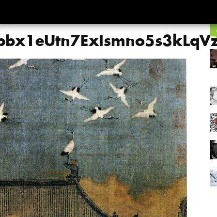
bx1eUtn7ExIsmno5s3kLqVz