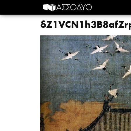
δZ1VCN1h3B8afZrp