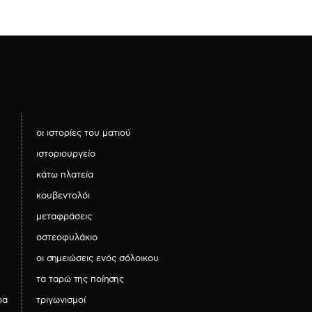
οι ιστορίες του ματιού
ιστοριουργείο
κάτω πλατεία
κουβεντολόι
μεταφράσεις
οστεοφυλάκιο
οι σημειώσεις ενός σόλοικου
τα ταρώ της ποίησης
ρα
τριγωνισμοί