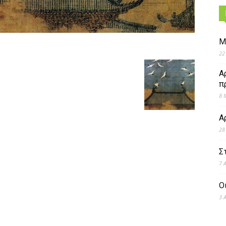
Μ
22
Α
π
8 
Α
28
Σ
7 
Ο
3 