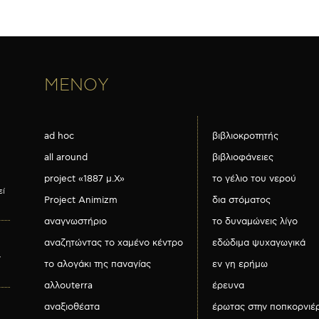
ΜΕΝΟΥ
ad hoc
βιβλιοκροτητής
all around
βιβλιοφάνειες
project «1887 μ.Χ»
το γέλιο του νερού
εί
Project Animizm
δια στόματος
αναγνωστήριο
το δυναμώνεις λίγο
αναζητώντας το χαμένο κέντρο
εδώδιμα ψυχαγωγικά
ν
το αλογάκι της παναγίας
εν γη ερήμω
αλλουterra
έρευνα
αναξιοθέατα
έρωτας στην ποπκορνιέ