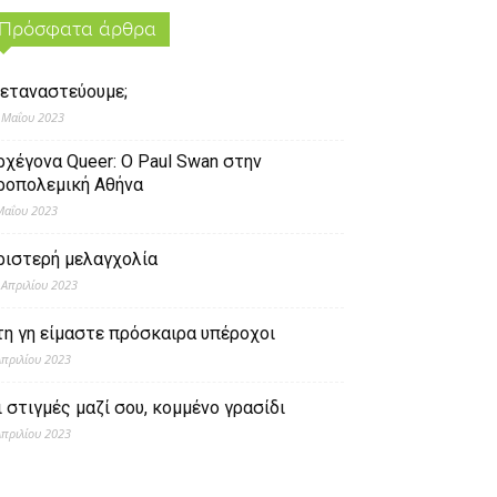
Πρόσφατα άρθρα
εταναστεύουμε;
 Μαΐου 2023
ρχέγονα Queer: O Paul Swan στην
ροπολεμική Αθήνα
Μαΐου 2023
ριστερή μελαγχολία
 Απριλίου 2023
τη γη είμαστε πρόσκαιρα υπέροχοι
Απριλίου 2023
ι στιγμές μαζί σου, κομμένο γρασίδι
Απριλίου 2023