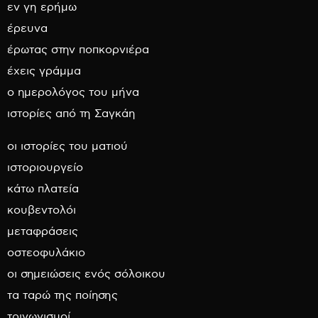
εν γη ερήμω
έρευνα
έρωτας στην ποπκορνιέρα
έχεις γράμμα
ο ημερολόγος του μήνα
ιστορίες από τη Σαγκάη
οι ιστορίες του ματιού
ιστοριουργείο
κάτω πλατεία
κουβεντολόι
μεταφράσεις
οστεοφυλάκιο
οι σημειώσεις ενός σόλοικου
τα ταρώ της ποίησης
τριγωνισμοί