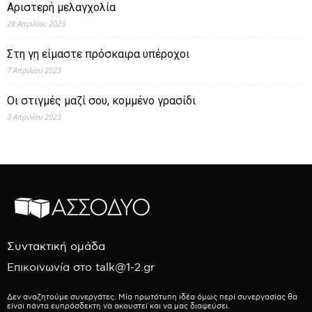
Αριστερή μελαγχολία
28 Απριλίου 2023
Στη γη είμαστε πρόσκαιρα υπέροχοι
7 Απριλίου 2023
Οι στιγμές μαζί σου, κομμένο γρασίδι
3 Απριλίου 2023
Συντακτική ομάδα
Επικοινωνία στο talk@1-2.gr
Δεν αναζητούμε συνεργάτες. Μία πρωτότυπη ιδέα όμως περί συνεργασίας θα
είναι πάντα ευπρόσδεκτη να ακουστεί και να μας διαψεύσει.