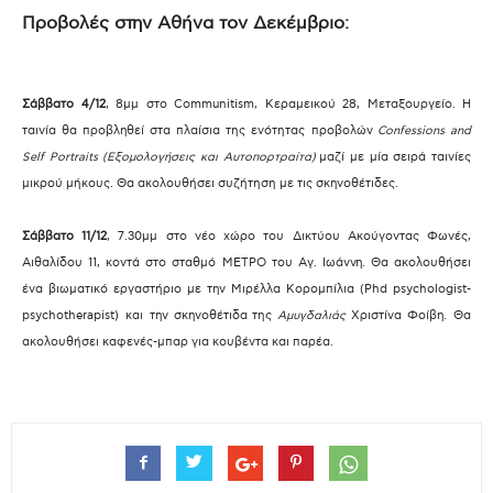
Προβολές στην Αθήνα τον Δεκέμβριο:
Σάββατο 4/12
, 8μμ στο Communitism, Κεραμεικού 28, Μεταξουργείο.
Η
ταινία θα προβληθεί στα πλαίσια της ενότητας προβολών
Confessions and
Self Portraits (Εξομολογήσεις και Αυτοπορτραίτα)
μαζί με μία σειρά ταινίες
μικρού μήκους. Θα ακολουθήσει συζήτηση με τις σκηνοθέτιδες.
.
Σάββατο 11/12
, 7.30μμ στο νέο χώρο του Δικτύου Ακούγοντας Φωνές,
Αιθαλίδου 11, κοντά στο σταθμό ΜΕΤΡΟ του Αγ. Ιωάννη. Θα ακολουθήσει
ένα βιωματικό εργαστήριο με την Μιρέλλα Κορομπίλια (Phd psychologist-
psychotherapist) και την σκηνοθέτιδα της
Αμυγδαλιάς
Χριστίνα Φοίβη. Θα
ακολουθήσει καφενές-μπαρ για κουβέντα και παρέα.
.
.