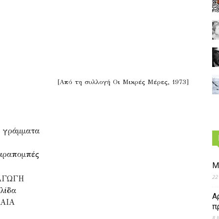
[Από τη συλλογή Οι Μικρές Μέρες, 1973]
α γράμματα
παραπομπές
Μ
22
ΣΑΓΩΓΗ
λίδα
Α
ΛΑΙΑ
π
8 