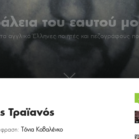
άλεια του εαυτού μ
α αγγλικά Έλληνες ποιητές και πεζογράφους πο
ς Τραϊανός
τάφραση:
Τόνια Κοβαλένκο