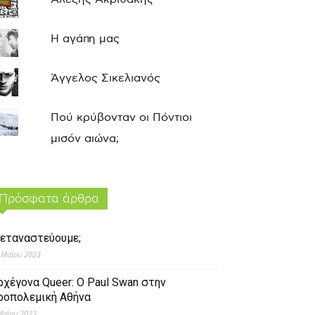
Η αγάπη μας
Άγγελος Σικελιανός
Πού κρύβονταν οι Πόντιοι
μισόν αιώνα;
Πρόσφατα άρθρα
εταναστεύουμε;
 Μαΐου 2023
ρχέγονα Queer: O Paul Swan στην
ροπολεμική Αθήνα
Μαΐου 2023