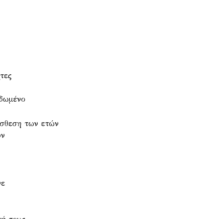
τες
ιδωμένο
σθεση των ετών
υν
νε