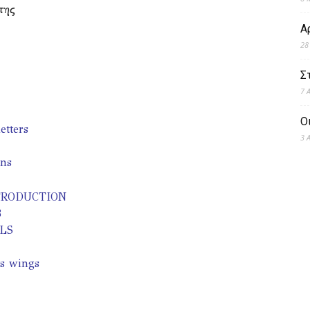
της
Α
28
Σ
7 
Ο
etters
3 
ons
INTRODUCTION
3
ALS
ts wings