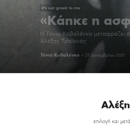
it's not greek to me
«Κάηκε η ασφ
Η Τόνια Κοβαλένκο μεταφράζει στ
Αλέξης Τραϊανός
Τόνια Κοβαλένκο
-
27 Δεκεμβρίου 2021
Αλέξη
επιλογή και με