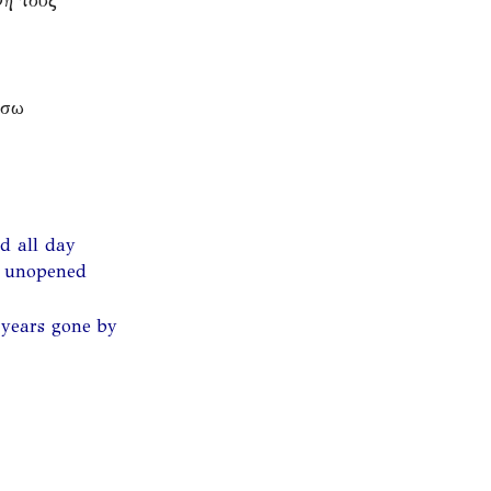
νή τους
ήσω
d all day
d unopened
 years gone by