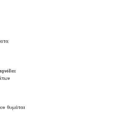
νατα
ιφνίδια
άτων
ον θυμάται