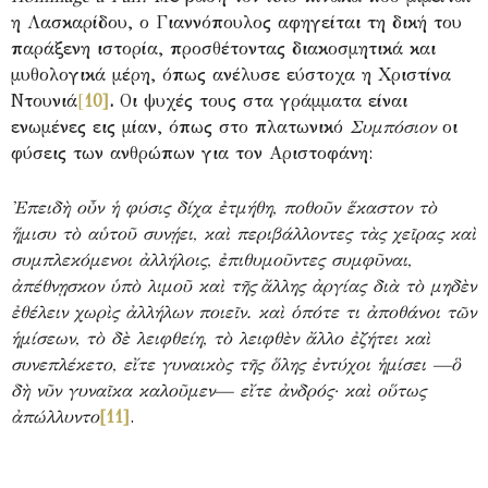
η Λασκαρίδου, ο Γιαννόπουλος αφηγείται τη δική του
παράξενη ιστορία, προσθέτοντας διακοσμητικά και
μυθολογικά μέρη, όπως ανέλυσε εύστοχα η Χριστίνα
Ντουνιά
[
10]
.
Οι ψυχές τους στα γράμματα είναι
ενωμένες εις μίαν, όπως στο πλατωνικό
Συμπόσιον
οι
φύσεις των ανθρώπων για τον Αριστοφάνη:
Ἐπειδὴ οὖν ἡ φύσις δίχα ἐτμήθη, ποθοῦν ἕκαστον τὸ
ἥμισυ τὸ αὑτοῦ συνῄει, καὶ περιβάλλοντες τὰς χεῖρας καὶ
συμπλεκόμενοι ἀλλήλοις, ἐπιθυμοῦντες συμφῦναι,
ἀπέθνῃσκον ὑπὸ λιμοῦ καὶ τῆς ἄλλης ἀργίας διὰ τὸ μηδὲν
ἐθέλειν χωρὶς ἀλλήλων ποιεῖν. καὶ ὁπότε τι ἀποθάνοι τῶν
ἡμίσεων, τὸ δὲ λειφθείη, τὸ λειφθὲν ἄλλο ἐζήτει καὶ
συνεπλέκετο, εἴτε γυναικὸς τῆς ὅλης ἐντύχοι ἡμίσει —ὃ
δὴ νῦν γυναῖκα καλοῦμεν— εἴτε ἀνδρός· καὶ οὕτως
ἀπώλλυντο
[11]
.