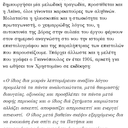
δημιουργήσει μία μελωδική τραγωδία, προστίθεται και
η Λιάνα, όλοι γίνονται καρικατούρες των αληθινών.
Μολαταύτα η ηλιοσκοπία και η στωικότητα του
πρωταγωνιστή, ο χειμαρρώδης λόγος του, η
αυτοκτονία της Δόρας στην αυλαία του έργου φέρνουν
στον σημερινό αναγνώστη στο νου την ιστορία του
επιστολογράφου και της παραλήπτριας των επιστολών
που παρουσιάζουμε. Υπάρχει άλλωστε και η μελέτη
που γράφει ο Γιαννόπουλος εν έτει 1904, αρκετή για
να ωθήσει τον Χρηστομάνο σε εκδίκηση:
«
Ο ίδιος δια μικράν λεπτομέρειαν αναξίαν λόγου
προμελετά τα πάντα αναλυτικώτατα, μετά θαυμαστής
διαυγείας, οξυνοίας και προσβλέπει τα πάντα μετά
σοφής περινοίας και ο ίδιος διά ζητήματα καιριώτατα
αλλάζει ασκεπτί, αποφασίζει απερισκεπτί και ενεργεί
απνευστί. Ο ίδιος μετά βαθείαν σκέψιν εξερχόμενος δια
να ενοικιάση ένα σπίτι εις τα Πατήσια και