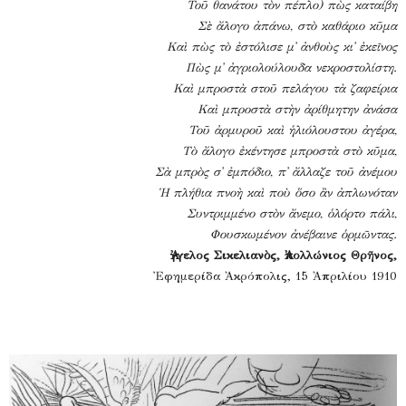
Τοῦ θανάτου τὸν πέπλο) πὼς καταίβη
Σὲ ἄλογο ἀπάνω, στὸ καθάριο κῦμα
Καὶ πὼς τὸ ἐστόλισε μ᾽ ἀνθοὺς κι᾽ ἐκεῖνος
Πὼς μ᾽ ἀγριολούλουδα νεκροστολίστη.
Καὶ μπροστὰ στοῦ πελάγου τὰ ζαφείρια
Καὶ μπροστὰ στὴν ἀρίθμητην ἀνάσα
Τοῦ ἀρμυροῦ καὶ ἡλιόλουστου ἀγέρα,
Τὸ ἄλογο ἐκέντησε μπροστὰ στὸ κῦμα,
Σὰ μπρὸς σ᾽ ἐμπόδιο, π᾽ ἄλλαζε τοῦ ἀνέμου
Ἡ πλήθια πνοὴ καὶ ποὺ ὅσο ἂν ἀπλωνόταν
Συντριμμένο στὸν ἄνεμο, ὁλόρτο πάλι,
Φουσκωμένον ἀνέβαινε ὁρμῶντας.
Ἀγγελος Σικελιανὸς, Ἀπολλώνιος Θρῆνος,
Ἐφημερίδα Ἀκρόπολις, 15 Ἀπριλίου 1910