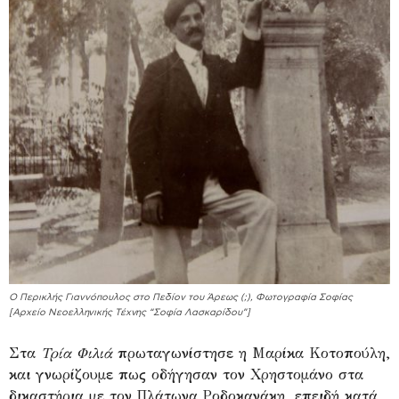
Ο Περικλής Γιαννόπουλος στο Πεδίον του Άρεως (;), Φωτογραφία Σοφίας
[Αρχείο Νεοελληνικής Τέχνης “Σοφία Λασκαρίδου”]
Στα
Τρία Φιλιά
πρωταγωνίστησε η Μαρίκα Κοτοπούλη,
και γνωρίζουμε πως οδήγησαν τον Χρηστομάνο στα
δικαστήρια με τον Πλάτωνα Ροδοκανάκη, επειδή κατά