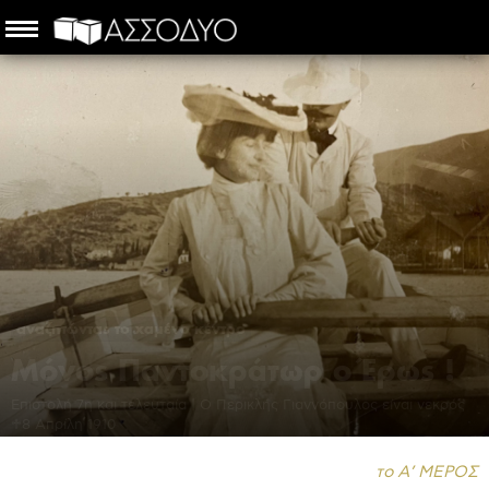
αναζητώντας το χαμένο κέντρο
Μόνος Παντοκράτωρ ο Έρως !
Επιστολή 7η και τελευταία | Ο Περικλής Γιαννόπουλος είναι νεκρός
♱8 Απρίλη 1910
Ηλίας Κολοκούρης
-
7 Απριλίου 2022
το Α’ ΜΕΡΟΣ