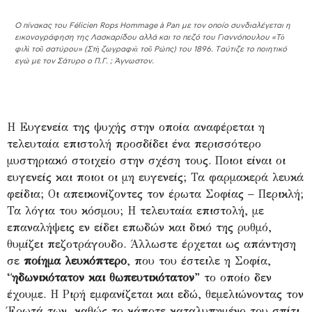
O πίνακας του Félicien Rops Hommage à Pan με τον οποίο συνδιαλέγεται η
εικονογράφηση της Λασκαρίδου αλλά και το πεζό του Γιαννόπουλου «Τὸ
φιλὶ τοῦ σατύρου» (Στὴ ζωγραφιὰ τοῦ Ρώπς) του 1896. Ταύτιζε το ποιητικό
εγώ με τον Σάτυρο ο Π.Γ. ; Άγνωστον.
Η Ευγενεία της ψυχής στην οποία αναφέρεται η
τελευταία επιστολή προσδίδει ένα περισσότερο
μυστηριακό στοιχείο στην σχέση τους. Ποιοι είναι οι
ευγενείς και ποιοι οι μη ευγενείς; Τα φαρμακερά λευκά
φείδια; Οι απεικονίζοντες τον έρωτα Σοφίας – Περικλή;
Τα λόγια του κόσμου; Η τελευταία επιστολή, με
επαναλήψεις εν είδει επωδών και δικό της ρυθμό,
θυμίζει πεζοτράγουδο. Άλλωστε έρχεται ως απάντηση
σε
ποίημα
λευκόπτερο
, που του έστειλε η Σοφία,
“
ηδωνικότατον και θωπευτικότατον
” το οποίο δεν
έχουμε. Η Ριρή εμφανίζεται και εδώ, θεμελιώνοντας τον
Έρωτά των, καθώς το κάποτε καταλυπημένο του σπίτι,