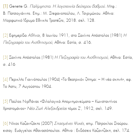
[1]
Genette G.
Παλίμψηστα
.
Η λογοτεχνία δεύτερου βαθμού.
Μτφ.:
Β. Πατσογιάννης. Επιμ.: Μ. Στεφανοπούλου, Λ. Τσιριμώκου. Αθήνα:
Μορφωτικό Ίδρυμα Εθνικής Τραπέζης, 2018. σελ. 128.
[2]
Εφημερίδα
Αθήναι,
8 Ιουνίου 1911, στο Σαχίνης Απόστολος (1981)
Η
Πεζογραφία του Αισθητισμού
, Αθήνα: Εστία, σ. 416.
[3]
Σαχίνης Απόστολος (1981)
Η Πεζογραφία του Αισθητισμού
, Αθήνα: Εστία,
σ. 416
[4]
Περικλής Γιαννόπουλος (1904) «Το θεατρικόν ζήτημα: – Η νέα σκηνή», εφ.
Το Άστυ, 7 Αυγούστου 1904.
[5]
Παύλος Νιρβάνας «Φιλολογικά Απομνημονεύματα – Κωνσταντίνος
Χρηστομάνος»
Νέα Ζωή Αλεξανδρείας
τόμος Ζ’, 1912, σελ. 149.
[6]
Νίκος Καζαντζάκης (2007)
Σπασμένες Ψυχές,
επιμ. Πάτροκλος Σταύρου.
εισαγ. Ευάγγελος Αθανασόπουλος. Αθήνα : Εκδόσεις Καζαντζάκη, σελ. 174.