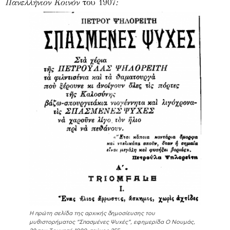
Πανελλήνιον Κοινόν
του 1907
:
Η πρώτη σελίδα της αρχικής δημοσίευσης του
μυθιστορήματος “Σπασμένες Ψυχές”, εφημερίδα Ο Νουμάς,