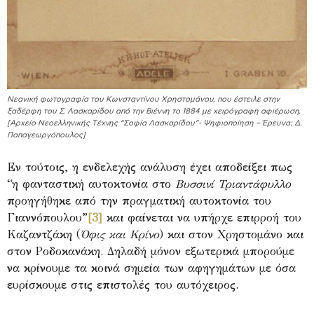
Νεανική φωτογραφία του Κωνσταντίνου Χρηστομάνου, που έστειλε στην
ξαδέρφη του Σ. Λασκαρίδου από την Βιέννη το 1884 με χειρόγραφη αφιέρωση.
[Αρχείο Νεοελληνικής Τέχνης “Σοφία Λασκαρίδου”- Ψηφιοποίηση – Έρευνα: Δ.
Παπαγεωργόπουλος]
Εν τούτοις, η ενδελεχής ανάλυση έχει αποδείξει πως
“η φανταστική αυτοκτονία στο
Βυσσινί Τριαντάφυλλο
προηγήθηκε από την πραγματική αυτοκτονία του
Γιαννόπουλου”
[3]
και φαίνεται να υπήρχε επιρροή του
Καζαντζάκη (
Όφις και Κρίνο
) και στον Χρηστομάνο και
στον Ροδοκανάκη. Δηλαδή μόνον εξωτερικά μπορούμε
να κρίνουμε τα κοινά σημεία των αφηγημάτων με όσα
ευρίσκουμε στις επιστολές του αυτόχειρος.