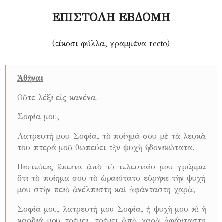
ΕΠΙΣΤΟΛΗ
ΕΒΔΟΜΗ
(είκοσι φύλλα, γραμμένα recto)
Ἀθῆναι
Οὔτε λέξι εἰς κανένα.
Σοφία μου,
Λατρευτή μου Σοφία, τὸ ποίημά σου μὲ τὰ λευκὰ
του πτερά μοῦ θωπεύει τὴν ψυχὴ ἡδονικώτατα.
Πιστεύεις ἔπειτα ἀπὸ τὸ τελευταίο μου γράμμα
ὅτι τὸ ποίημα σου τὸ ὡραιότατο εὑρῆκε τὴν ψυχή
μου στὴν πειὸ ἀνέλπιστη καὶ ἀφάνταστη χαρὰ;
Σοφία μου, λατρευτή μου Σοφία, ἡ ψυχὴ μου κὶ ἡ
καρδιά μου τρέμει, τρέμει ἀπὸ χαρὰ ἀφάνταστη