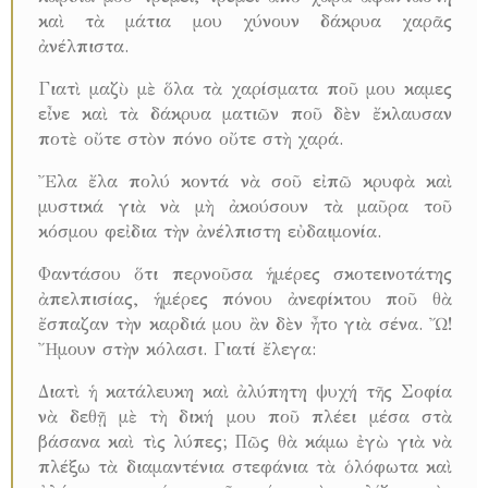
καὶ τὰ μάτια μου χύνουν δάκρυα χαρᾶς
ἀνέλπιστα.
Γιατὶ μαζὺ μὲ ὅλα τὰ χαρίσματα ποῦ μου καμες
εἶνε καὶ τὰ δάκρυα ματιῶν ποῦ δὲν ἔκλαυσαν
ποτὲ οὔτε στὸν πόνο οὔτε στὴ χαρά.
Ἔλα ἔλα πολύ κοντά νὰ σοῦ εἰπῶ κρυφὰ καὶ
μυστικά γιὰ νὰ μὴ ἀκούσουν τὰ μαῦρα τοῦ
κόσμου φεἰδια τὴν ἀνέλπιστη εὐδαιμονία.
Φαντάσου ὅτι περνοῦσα ἡμέρες σκοτεινοτάτης
ἀπελπισίας, ἡμέρες πόνου ἀνεφίκτου ποῦ θὰ
ἔσπαζαν τὴν καρδιά μου ἂν δὲν ἦτο γιὰ σένα. Ὤ!
Ἤμουν στὴν κόλασι. Γιατί ἔλεγα:
Διατὶ ἡ κατάλευκη καὶ ἀλύπητη ψυχή τῆς Σοφία
νὰ δεθῇ μὲ τὴ δική μου ποῦ πλέει μέσα στὰ
βάσανα καὶ τὶς λύπες; Πῶς θὰ κάμω ἐγὼ γιὰ νὰ
πλέξω τὰ διαμαντένια στεφάνια τὰ ὁλόφωτα καὶ