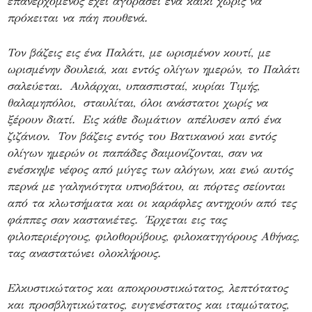
επανερχόμενος έχει αγοράσει ένα καΐκι χωρίς να
πρόκειται να πάη πουθενά.
Τον βάζεις εις ένα Παλάτι, με ωρισμένον κουτί, με
ωρισμένην δουλειά, και εντός ολίγων ημερών, το Παλάτι
σαλεύεται. Αυλάρχαι, υπασπισταί, κυρίαι Τιμής,
θαλαμηπόλοι, σταυλίται, όλοι ανάστατοι χωρίς να
ξέρουν διατί. Εις κάθε δωμάτιον απέλυσεν από ένα
ζιζάνιον. Τον βάζεις εντός του Βατικανού και εντός
ολίγων ημερών οι παπάδες δαιμονίζονται, σαν να
ενέσκηψε νέφος από μύγες των αλόγων, και ενώ αυτός
περνά με γαληνιότητα υπνοβάτου, αι πόρτες σείονται
από τα κλωτσήματα και οι καράφλες αντηχούν από τες
φάππες σαν καστανιέτες. Έρχεται εις τας
φιλοπεριέργους, φιλοθορύβους, φιλοκατηγόρους Αθήνας,
τας αναστατώνει ολοκλήρους.
Ελκυστικώτατος και αποκρουστικώτατος, λεπτότατος
και προσβλητικώτατος, ευγενέστατος και ιταμώτατος,