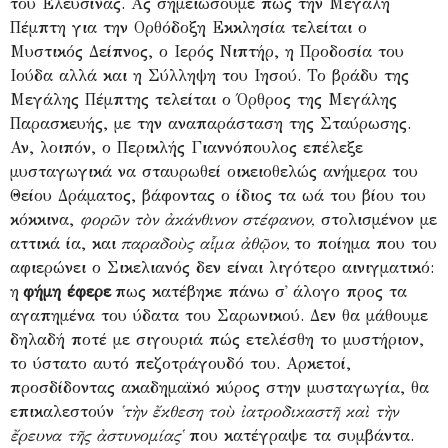
του Ελευσίνας. Ας σημειώσουμε πως την Μεγάλη
Πέμπτη για την Ορθόδοξη Εκκλησία τελείται ο
Μυστικός Δείπνος, ο Ιερός Νιπτήρ, η Προδοσία του
Ιούδα αλλά και η Σύλληψη του Ιησού. Το βράδυ της
Μεγάλης Πέμπτης τελείται ο Όρθρος της Μεγάλης
Παρασκευής, με την αναπαράσταση της Σταύρωσης.
Αν, λοιπόν, ο Περικλής Γιαννόπουλος επέλεξε
μυσταγωγικά να σταυρωθεί οικειοθελώς ανήμερα του
Θείου Δράματος, βάφοντας ο ίδιος τα ωά του βίου του
κόκκινα,
φορῶν τὸν ἀκάνθινον στέφανον,
στολισμένον με
αττικά ία, και
παραδοὺς αἷμα ἀθῷον,
το ποίημα που του
αφιερώνει ο Σικελιανός δεν είναι λιγότερο αινιγματικό:
η
φήμη έφερε
πως κατέβηκε πάνω σ᾽ άλογο προς τα
αγαπημένα του ύδατα του Σαρωνικού. Δεν θα μάθουμε
δηλαδή ποτέ με σιγουριά πώς ετελέσθη το μυστήριον,
το ύστατο αυτό πεζοτράγουδό του. Αρκετοί,
προσδίδοντας ακαδημαϊκό κύρος στην μυσταγωγία, θα
επικαλεστούν
῾τὴν ἔκθεση τοὺ ἰατροδικαστῆ καὶ τὴν
ἔρευνα τῆς ἀστυνομίας῾
που κατέγραψε τα συμβάντα.