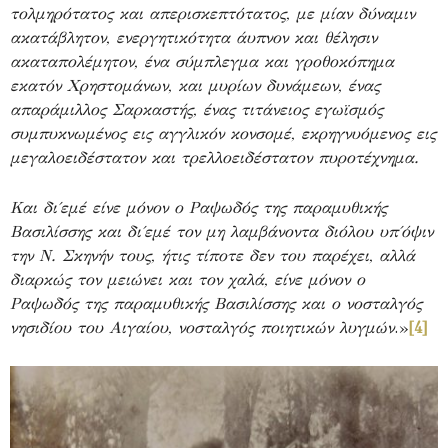
τολμηρότατος και απερισκεπτότατος, με μίαν δύναμιν
ακατάβλητον, ενεργητικότητα άυπνον και θέλησιν
ακαταπολέμητον, ένα σύμπλεγμα και γροθοκόπημα
εκατόν Χρηστομάνων, και μυρίων δυνάμεων, ένας
απαράμιλλος Σαρκαστής, ένας τιτάνειος εγωϊσμός
συμπυκνωμένος εις αγγλικόν κονσομέ, εκρηγνυόμενος εις
μεγαλοειδέστατον και τρελλοειδέστατον πυροτέχνημα.
Και δι΄εμέ είνε μόνον ο Ραψωδός της παραμυθικής
Βασιλίσσης και δι΄εμέ τον μη λαμβάνοντα διόλου υπ΄όψιν
την Ν. Σκηνήν τους, ήτις τίποτε δεν του παρέχει, αλλά
διαρκώς τον μειώνει και τον χαλά, είνε μόνον ο
Ραψωδός της παραμυθικής Βασιλίσσης και ο νοσταλγός
νησιδίου του Αιγαίου, νοσταλγός ποιητικών λυγμών
.»
[4]