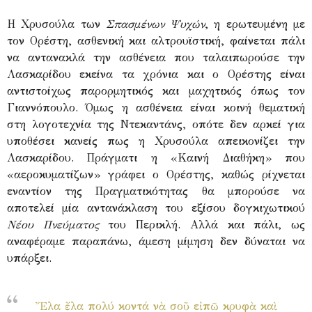
Η Χρυσούλα των
Σπασμένων Ψυχών
, η ερωτευμένη με
τον Ορέστη, ασθενική και αλτρουϊστική, φαίνεται πάλι
να αντανακλά την ασθένεια που ταλαιπωρούσε την
Λασκαρίδου εκείνα τα χρόνια και ο Ορέστης είναι
αντιστοίχως παρορμητικός και μαχητικός όπως τον
Γιαννόπουλο. Όμως η ασθένεια είναι κοινή θεματική
στη λογοτεχνία της Ντεκαντάνς, οπότε δεν αρκεί για
υποθέσει κανείς πως η Χρυσούλα απεικονίζει την
Λασκαρίδου. Πράγματι η «Καινή Διαθήκη» που
«αεροκυματίζων» γράφει ο Ορέστης, καθώς ρίχνεται
εναντίον της Πραγματικότητας θα μπορούσε να
αποτελεί μία αντανάκλαση του εξίσου δογκιχωτικού
Νέου Πνεύματος
του Περικλή. Αλλά και πάλι, ως
αναφέραμε παραπάνω, άμεση μίμηση δεν δύναται να
υπάρξει.
Ἔλα ἔλα πολύ κοντά νὰ σοῦ εἰπῶ κρυφὰ καὶ