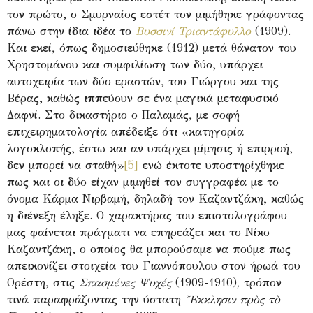
τον πρώτο, ο Σμυρναίος εστέτ τον μιμήθηκε γράφοντας
πάνω στην ίδια ιδέα το
Βυσσινί Τριαντάφυλλο
(1909).
Και εκεί, όπως δημοσιεύθηκε (1912) μετά θάνατον του
Χρηστομάνου και συμφιλίωση των δύο, υπάρχει
αυτοχειρία των δύο εραστών, του Γιώργου και της
Βέρας, καθώς ιππεύουν σε ένα μαγικά μεταφυσικό
Δαφνί. Στο δικαστήριο ο Παλαμάς, με σοφή
επιχειρηματολογία απέδειξε ότι «κατηγορία
λογοκλοπής, έστω και αν υπάρχει μίμησις ή επιρροή,
δεν μπορεί να σταθή»
[5]
ενώ έκτοτε υποστηρίχθηκε
πως και οι δύο είχαν μιμηθεί τον συγγραφέα με το
όνομα Κάρμα Νιρβαμή, δηλαδή τον Καζαντζάκη, καθώς
η διένεξη έληξε. Ο χαρακτήρας του επιστολογράφου
μας φαίνεται πράγματι να επηρεάζει και το Νίκο
Καζαντζάκη, ο οποίος θα μπορούσαμε να πούμε πως
απεικονίζει στοιχεία του Γιαννόπουλου στον ήρωά του
Ορέστη, στις
Σπασμένες Ψυχές
(1909-1910)
,
τρόπον
τινά παραφράζοντας την ύστατη
Ἔκκλησιν πρὸς τὸ