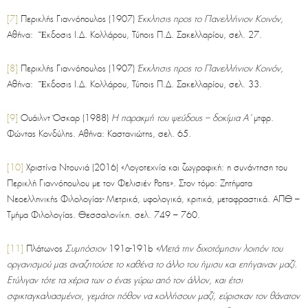
[7]
Περικλής Γιαννόπουλος (1907)
Έκκλησις προς το Πανελλήνιον Κοινόν,
Αθήνα:
Ἔκδοσις Ι.Δ. Κολλάρου, Τύποις Π.Δ. Σακελλαρίου, σελ. 27.
[8]
Περικλής Γιαννόπουλος (1907)
Έκκλησις προς το Πανελλήνιον Κοινόν,
Αθήνα:
Ἔκδοσις Ι.Δ. Κολλάρου, Τύποις Π.Δ. Σακελλαρίου, σελ. 33.
[9]
Ουάιλντ Όσκαρ (1988)
Η παρακμή του ψεύδους – δοκίμια Α’
μτφρ.
Φώντας Κονδύλης. Αθήνα: Καστανιώτης, σελ. 65.
[10]
Χριστίνα Ντουνιά (2016) «Λογοτεχνία και ζωγραφική: η συνάντηση του
Περικλή Γιαννόπουλου με τον Φελισιέν Ροπς». Στον τόμο: Ζητήματα
Νεοελληνικής Φιλολογίας- Μετρικά, υφολογικά, κριτικά, μεταφραστικά. ΑΠΘ –
Τμήμα Φιλολογίας. Θεσσαλονίκη. σελ. 749 – 760.
[11]
Πλάτωνος
Συμπόσιον
191a-191b
«Μετά την διχοτόμησιν λοιπόν του
οργανισμού μας αναζητούσε το καθένα το άλλο του ήμισυ και επήγαιναν μαζί.
Ετύλιγαν τότε τα χέρια των ο ένας γύρω από τον άλλον, και έτσι
σφικταγκαλιασμένοι, γεμάτοι πόθον να κολλήσουν μαζί, εύρισκαν τον θάνατον