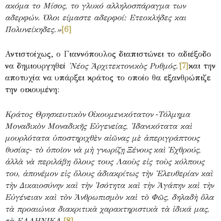
ακόμα το Μίσος, το γλυκό αλληλοσπάραγμα των
αδερφών. Όλοι είμαστε αδερφοί: Ετεοκλήδες και
Πολυνείκηδες.»
[6]
Αντιστοίχως, ο Γιαννόπουλος διαπιστώνει το αδιέξοδο
να δημιουργηθεί
῾
Νέος Ἀρχιτεκτονικὸς Ρυθμός.
᾽
[7]
και την
αποτυχία να υπάρξει κράτος το οποίο θα εξανθρώπιζε
την οικουμένη:
Κράτος Θρησκευτικὸν Οἰκουμενικότατον -Τόλμημα
Μοναδικὸν Μοναδικῆς Εὐγενείας, Ἰδανικότατα καὶ
μουρλότατα ὑποστηριχθὲν αἰῶνας μὲ ἀπεριγράπτους
θυσίας- τὸ ὁποῖον νὰ μὴ γνωρίζῃ Ξένους καὶ Ἐχθρούς,
ἀλλὰ νὰ περιλάβῃ ὅλους τους Λαοὺς εἰς τοὺς κόλπους
του, ἀπονέμον εἰς ὅλους ἀδιακρίτως τὴν Ἐλευθερίαν καὶ
τὴν Δικαιοσύνην καὶ τὴν Ἰσότητα καὶ τὴν Ἀγάπην καὶ τὴν
Εὐγένειαν καὶ τὸν Ἀνθρωπισμὸν καὶ τὸ Φῶς, δηλαδὴ ὅλα
τὰ προαιώνια διακριτικὰ χαρακτηριστικὰ τὰ ἰδικά μας,
τὰ ΕΛΛΗΝΙΚΑ.
[8]