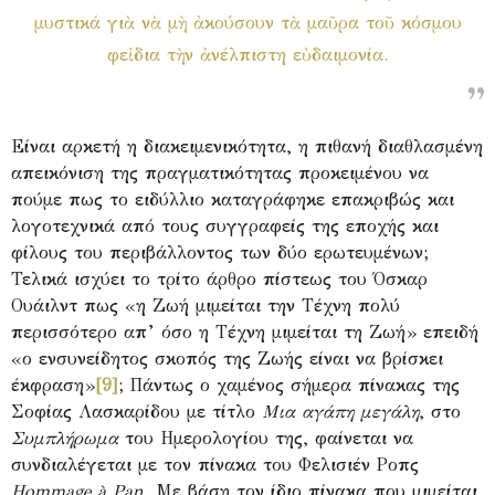
μυστικά γιὰ νὰ μὴ ἀκούσουν τὰ μαῦρα τοῦ κόσμου
φεἰδια τὴν ἀνέλπιστη εὐδαιμονία.
Είναι αρκετή η διακειμενικότητα, η πιθανή διαθλασμένη
απεικόνιση της πραγματικότητας προκειμένου να
πούμε πως το ειδύλλιο καταγράφηκε επακριβώς και
λογοτεχνικά από τους συγγραφείς της εποχής και
φίλους του περιβάλλοντος των δύο ερωτευμένων;
Τελικά ισχύει το τρίτο άρθρο πίστεως του Όσκαρ
Ουάιλντ πως «η Ζωή μιμείται την Τέχνη πολύ
περισσότερο απ’ όσο η Τέχνη μιμείται τη Ζωή» επειδή
«ο ενσυνείδητος σκοπός της Ζωής είναι να βρίσκει
έκφραση»
[9]
; Πάντως ο χαμένος σήμερα πίνακας της
Σοφίας Λασκαρίδου με τίτλο
Μια αγάπη μεγάλη
, στο
Συμπλήρωμα
του Ημερολογίου της, φαίνεται να
συνδιαλέγεται με τον πίνακα του Φελισιέν Ροπς
Hommage à Pan
.
Με βάση τον ίδιο πίνακα που μιμείται