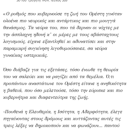
30 του Τρυγητή 1909, τεύχος 355
«
Ο ρυθμός που κυβερνούσε τη ζωή του Ορέστη γινόταν
ολοένα πιο νευρικός και αντάρτικος και πιο μουγγά
θανάσιμος. Τα νεύρα του, που τά δερναν οι νύχτες με
την άσπλαχνη ηδονή κ’ οι μέρες με τους αβάσταχτους
λογισμούς, είχανε εξαντληθεί κι αδυνατίσει και στην
παραμικρή συγκίνηση λιγοθυμούσανεε, σα νεύρα
γυναίκας υστερικιάς.
Όσο διάβαζε για τις εξετάσες, τόσο ένιωθε τη θεωρία
του να σαλεύει και να ραγίζει από τα θεμέλια. Ό,τι
προπάντων αναστάτωνε τον Ορέστη είτανε η ανηθικότητα
η βαθειά, που όσο μελετούσε, τόσο την εύρισκε και πιο
κυβερνήτρα και διαφεντεύτρα της ζωής.
-Πουθενά η Ελευθερία, η Ισότητα, η Αδερφότητα, έλεγε
πηγαίνοντας στους δρόμους και κυττάζοντας αυτές τις
τρεις λέξες να δημοκοπούν και να φωνάζουν… παντού