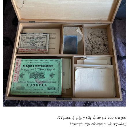
Κ᾽ἔφερε ἡ φήμη (ἂς ἦταν μὲ τοῦ στίχου
Μοναχὰ τὴν εὐγένεια νὰ σηκώσῃ