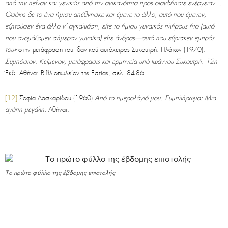
από την πείναν και γενικώς από την ανικανότητα προς οιανδήποτε ενέργειαν…
Οσάκις δε το ένα ήμισυ απέθνησκε και έμενε το άλλο, αυτό που έμενεν,
εζητούσεν ένα άλλο ν’ αγκαλιάση, είτε το ήμισυ γυναικός πλήρους ήτο (αυτό
που ονομάζομεν σήμερον γυναίκα) είτε άνδρας—αυτό που εύρισκεν εμπρός
του»
στην μετάφραση του ιδανικού αυτόχειρος Συκουτρή. Πλάτων (1970).
Συμπόσιον
.
Κείμενον, μετάφρασις και ερμηνεία υπό Ιωάννου Συκουτρή. 12η
Έκδ. Αθήνα: Βιβλιοπωλείον της Εστίας, σελ. 84-86.
[12]
Σοφία Λασκαρίδου (1960)
Από το ημερολόγιό μου: Συμπλήρωμα: Μια
αγάπη μεγάλη.
Αθήναι.
Το πρώτο φύλλο της έβδομης επιστολής
.