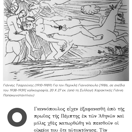
Γιάννης Τσαρούχης (1910-1989) Για τον Περικλή Γιαννόπουλο [1986, σε σχέδια
του 1938-1939] χαλκογραφία, 20 Χ 27 εκ. (από τη Συλλογή Χαρακτικής Γιάννη
Παπακωνσταντίνου)
Ὁ
Γιαννόπουλος εἶχεν ἐξαφανισθῆ ἀπὸ τῆς
πρωΐας τῆς Πέμπτης ἐκ τῶν Ἀθηνῶν καὶ
μόλις χθὲς κατωρθώθη νὰ πεισθοῦν οἱ
οἰκείοι του ὅτι ηὐτοκτόνησε. Τὴν