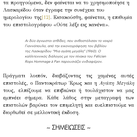
τα προηγούμενα, δεν φαίνεται να το χρησιμοποίησε η
Λασκαρίδου όταν έγραφε την συνέχεια του
ημερολογίου της
[12]
. Εισακούσθη, φαίνεται, η επιθυμία
του επιστολογράφου «Ούτε λέξι εις κανένα».
Αι δύο άγνωστοι ατθίδες, που ανθοστόλισαν το νεκρό
Γιαννόπουλο, από την εικονογράφηση του βιβλίου
της Λασκαρίδου “Μια αγάπη μεγάλη” (1960). Ο
καλλιτεχνικός διάλογος με τον πίνακα του Félicien
Rops Hommage à Pan παρουσιάζει ενδιαφέρον.
Πράγματι λοιπόν, διαβάζοντας τις χαμένες αυτές
επιστολές, ο Παντοκράτωρ Έρως και η
Αγάπη Μεγάλη
τους, ελπίζουμε να επιβιώνει ή τουλάχιστον να μας
εμπνέει σήμερα. Κάθε λάθος στην μεταγραφή των
επιστολών βαρύνει τον επιμελητή και ευελπιστούμε να
διορθωθεί σε μελλοντική έκδοση.
~ ΣΗΜΕΙΩΣΕΙΣ ~