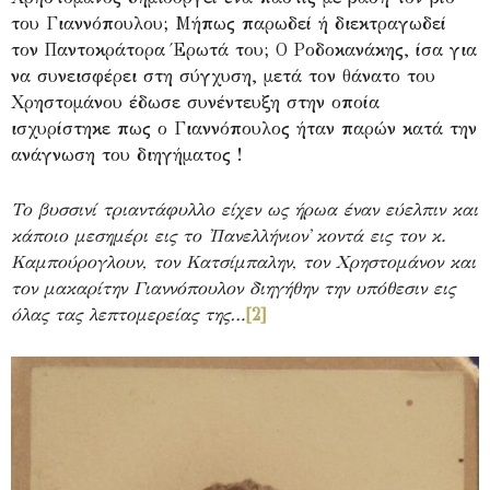
του Γιαννόπουλου; Μήπως παρωδεί ή διεκτραγωδεί
τον Παντοκράτορα Έρωτά του; Ο Ροδοκανάκης, ίσα για
να συνεισφέρει στη σύγχυση, μετά τον θάνατο του
Χρηστομάνου έδωσε συνέντευξη στην οποία
ισχυρίστηκε πως ο Γιαννόπουλος ήταν παρών κατά την
ανάγνωση του διηγήματος !
Το βυσσινί τριαντάφυλλο είχεν ως ήρωα έναν εύελπιν και
κάποιο μεσημέρι εις το ᾽Πανελλήνιον᾽ κοντά εις τον κ.
Καμπούρογλουν, τον Κατσίμπαλην, τον Χρηστομάνον και
τον μακαρίτην Γιαννόπουλον διηγήθην την υπόθεσιν εις
όλας τας λεπτομερείας της…
[2]