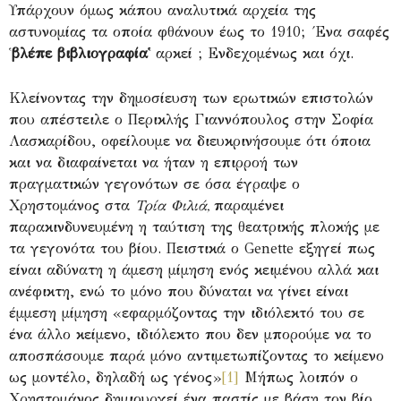
Υπάρχουν όμως κάπου αναλυτικά αρχεία της
αστυνομίας τα οποία φθάνουν έως το 1910; Ένα σαφές
῾
βλέπε βιβλιογραφία῾
αρκεί ; Ενδεχομένως και όχι.
Κλείνοντας την δημοσίευση των ερωτικών επιστολών
που απέστειλε ο Περικλής Γιαννόπουλος στην Σοφία
Λασκαρίδου, οφείλουμε να διευκρινήσουμε ότι όποια
και να διαφαίνεται να ήταν η επιρροή των
πραγματικών γεγονότων σε όσα έγραψε ο
Χρηστομάνος στα
Τρία Φιλιά,
παραμένει
παρακινδυνευμένη η ταύτιση της θεατρικής πλοκής με
τα γεγονότα του βίου. Πειστικά ο Genette εξηγεί πως
είναι αδύνατη η άμεση μίμηση ενός κειμένου αλλά και
ανέφικτη, ενώ το μόνο που δύναται να γίνει είναι
έμμεση μίμηση «εφαρμόζοντας την ιδιόλεκτό του σε
ένα άλλο κείμενο, ιδιόλεκτο που δεν μπορούμε να το
αποσπάσουμε παρά μόνο αντιμετωπίζοντας το κείμενο
ως μοντέλο, δηλαδή ως γένος»
[1]
Μήπως λοιπόν ο
Χρηστομάνος δημιουργεί ένα παστίς με βάση τον βίο