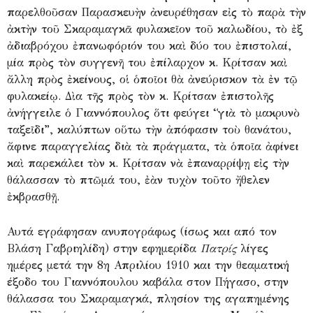
παρελθοῦσαν Παρασκευὴν ἀνευρέθησαν εἰς τὸ παρὰ τὴν
ἀκτὴν τοῦ Σκαραμαγκᾶ φυλακεῖον τοῦ καλωδίου, τὸ ἐξ
ἀδιαβρόχου ἐπανωφόριόν του καὶ δύο του ἐπιστολαί,
μία πρὸς τὸν συγγενῆ του ἐπίλαρχον κ. Κρίτσαν καὶ
ἄλλη πρὸς ἐκείνους, οἱ ὁποῖοι θὰ ἀνεύρισκον τὰ ἐν τῷ
φυλακείῳ. Δὶα τῆς πρὸς τὸν κ. Κρίτσαν ἐπιστολῆς
ἀνήγγειλε ὁ Γιαννόπουλος ὅτι φεύγει “γιὰ τὸ μακρυνὸ
ταξεῖδι”, καλύπτων οὕτω τὴν ἀπόφασιν τοὺ θανάτου,
ἄφινε παραγγελίας διὰ τὰ πράγματα, τὰ ὁποῖα ἀφίνει
καὶ παρεκάλει τὸν κ. Κρίτσαν νὰ ἐπαναρρίψῃ εἰς τὴν
θάλασσαν τὸ πτῶμά του, ἐὰν τυχὸν τοῦτο ἤθελεν
ἐκβρασθῇ.
Αυτά εγράφησαν ανυπογράφως (ίσως και από τον
Βλάση Γαβριηλίδη) στην εφημερίδα
Πατρίς
λίγες
ημέρες μετά την 8η Απριλίου 1910 και την θεαματική
έξοδο του Γιαννόπουλου καβάλα στον Πήγασο, στην
θάλασσα του Σκαραμαγκά, πλησίον της αγαπημένης