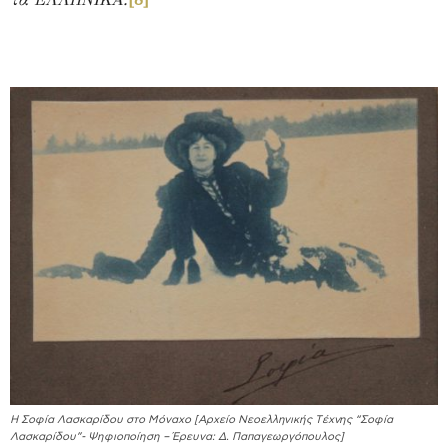
Η Σοφία Λασκαρίδου στο Μόναχο [Αρχείο Νεοελληνικής Τέχνης “Σοφία
Λασκαρίδου”- Ψηφιοποίηση – Έρευνα: Δ. Παπαγεωργόπουλος]