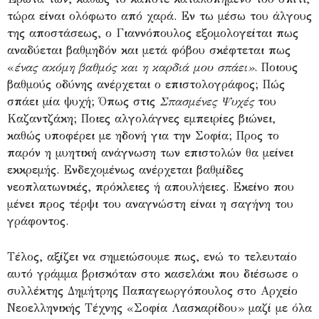
τώρα είναι ολόφωτο από χαρά. Εν τω μέσω του άλγους
της αποστάσεως, ο Γιαννόπουλος εξομολογείται πως
αναδύεται βαθμηδόν και μετά φόβου σκέφτεται πως
«
ένας ακόμη βαθμός και η καρδιά μου σπάει»
. Ποιους
βαθμούς οδύνης ανέρχεται ο επιστολογράφος; Πώς
σπάει μία ψυχή; Όπως στις
Σπασμένες Ψυχές
του
Καζαντζάκη; Ποιες αλγολάγνες εμπειρίες βιώνει,
καθώς υποφέρει με ηδονή για την Σοφία; Προς το
παρόν η μυητική ανάγνωση των επιστολών θα μείνει
εκκρεμής. Ενδεχομένως ανέρχεται βαθμίδες
νεοπλατωνικές, πρόκλειες ή απουλήειες. Εκείνο που
μένει προς τέρψι του αναγνώστη είναι η σαγήνη του
γράφοντος.
Τέλος, αξίζει να σημειώσουμε πως, ενώ το τελευταίο
αυτό γράμμα βρισκόταν στο κασελάκι που διέσωσε ο
συλλέκτης Δημήτρης Παπαγεωργόπουλος στο Αρχείο
Νεοελληνικής Τέχνης «Σοφία Λασκαρίδου» μαζί με όλα