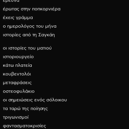
έρευνα
έρωτας στην ποπκορνιέρα
έχεις γράμμα
ο ημερολόγος του μήνα
ιστορίες από τη Σαγκάη
οι ιστορίες του ματιού
ιστοριουργείο
κάτω πλατεία
κουβεντολόι
μεταφράσεις
οστεοφυλάκιο
οι σημειώσεις ενός σόλοικου
τα ταρώ της ποίησης
τριγωνισμοί
φαντασματοκρισίες