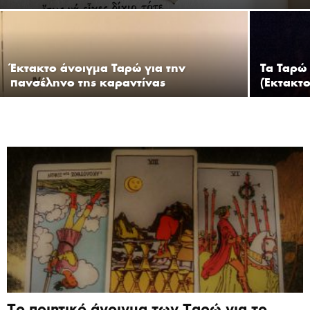
Έκτακτο άνοιγμα Ταρώ για την
Τα Ταρώ
πανσέληνο της καραντίνας
(Έκτακτ