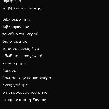
αφιέρωμα
τα βιβλία της σκόνης
βιβλιοκροτητής
βιβλιοφάνειες
το γέλιο του νερού
δια στόματος
το δυναμώνεις λίγο
εδώδιμα ψυχαγωγικά
εν γη ερήμω
έρευνα
έρωτας στην ποπκορνιέρα
έχεις γράμμα
ο ημερολόγος του μήνα
ιστορίες από τη Σαγκάη