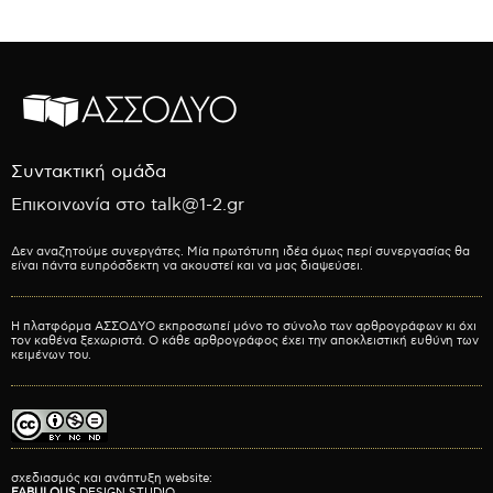
Συντακτική ομάδα
Επικοινωνία στο talk@1-2.gr
Δεν αναζητούμε συνεργάτες. Μία πρωτότυπη ιδέα όμως περί συνεργασίας θα
είναι πάντα ευπρόσδεκτη να ακουστεί και να μας διαψεύσει.
Η πλατφόρμα ΑΣΣΟΔΥΟ εκπροσωπεί μόνο το σύνολο των αρθρογράφων κι όχι
τον καθένα ξεχωριστά. Ο κάθε αρθρογράφος έχει την αποκλειστική ευθύνη των
κειμένων του.
σχεδιασμός και ανάπτυξη website:
FABULOUS
DESIGN STUDIO