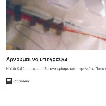
Αρνούμαι να υπογράψω
Η Υρώ Καζάρα παρουσιάζει ένα κρίσιμο έργο της Λήδας Παπα
ασσόδυο