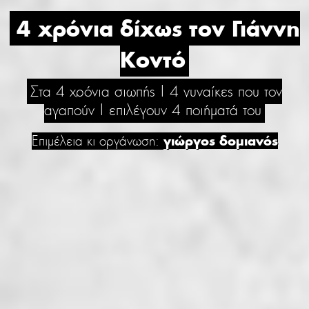
4 χρόνια δίχως τον Γιάννη
Κοντό
Στα 4 χρόνια σιωπής | 4 γυναίκες που τον
αγαπούν | επιλέγουν 4 ποιήματά του
Επιμέλεια κι οργάνωση:
γιώργος δομιανός