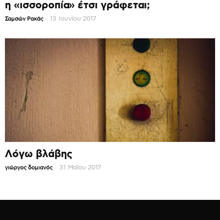
η «ισσοροπία» έτσι γράφεται;
-
13 Ιουνίου 2017
Σαμσών Ρακάς
Λόγω βλάβης
-
31 Μαΐου 2017
γιώργος δομιανός