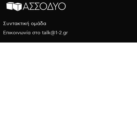
Συντακτική ομάδα
Επικοινωνία στο talk@1-2.gr
Δεν αναζητούμε συνεργάτες. Μία πρωτότυπη ιδέα όμως περί συνεργασίας θα
είναι πάντα ευπρόσδεκτη να ακουστεί και να μας διαψεύσει.
Η πλατφόρμα ΑΣΣΟΔΥΟ εκπροσωπεί μόνο το σύνολο των αρθρογράφων κι όχι
τον καθένα ξεχωριστά. Ο κάθε αρθρογράφος έχει την αποκλειστική ευθύνη των
κειμένων του.
σχεδιασμός και ανάπτυξη website:
FABULOUS
DESIGN STUDIO
ΜΕΝΟΥ