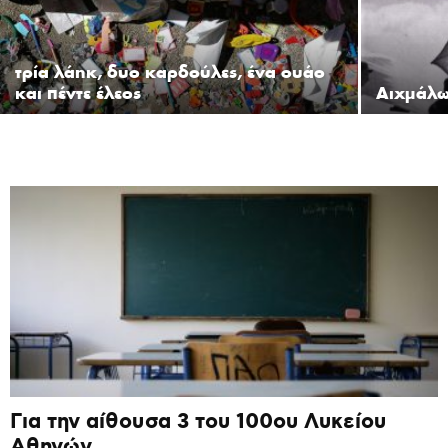
τρία λάηκ, δυο καρδούλες, ένα ουάο
και πέντε έλεος
Αιχμάλω
Για την αίθουσα 3 του 100ου Λυκείου
Αθηνών