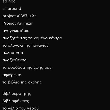
ad hoc
all around
project «1887 μ.Χ»
Project Animizm
αναγνωστήριο
αναζητώντας το χαμένο κέντρο
το αλογάκι της παναγίας
αλλουterra
αναξιοθέατα
τα ασσόδυα της ζωής μας
αφιέρωμα
τα βιβλία της σκόνης
βιβλιοκροτητής
βιβλιοφάνειες
το γέλιο του νερού