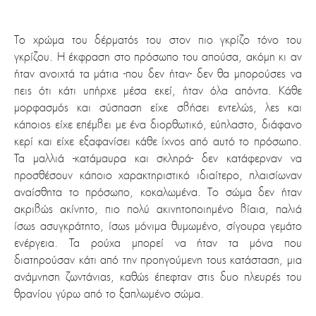
Το χρώμα του δέρματός του στον πιο γκρίζο τόνο του
γκρίζου. Η έκφραση στο πρόσωπο του απούσα, ακόμη κι αν
ήταν ανοιχτά τα μάτια -που δεν ήταν- δεν θα μπορούσες να
πεις ότι κάτι υπήρχε μέσα εκεί, ήταν όλα απόντα. Κάθε
μορφασμός και σύσπαση είχε σβήσει εντελώς, λες και
κάποιος είχε επέμβει με ένα διορθωτικό, εύπλαστο, διάφανο
κερί και είχε εξαφανίσει κάθε ίχνος από αυτό το πρόσωπο.
Τα μαλλιά -κατάμαυρα και σκληρά- δεν κατάφερναν να
προσθέσουν κάποιο χαρακτηριστικό ιδιαίτερο, πλαισίωναν
αναίσθητα το πρόσωπο, κοκαλωμένα. Το σώμα δεν ήταν
ακριβώς ακίνητο, πιο πολύ ακινητοποιημένο βίαια, παλιά
ίσως ασυγκράτητο, ίσως μόνιμα θυμωμένο, σίγουρα γεμάτο
ενέργεια. Τα ρούχα μπορεί να ήταν τα μόνα που
διατηρούσαν κάτι από την προηγούμενη τους κατάσταση, μια
ανάμνηση ζωντάνιας, καθώς έπεφταν στις δυο πλευρές του
θρανίου γύρω από το ξαπλωμένο σώμα.