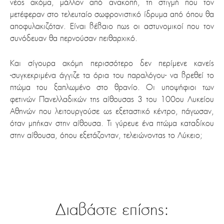
νέος ακόμα, μάλλον από ανακοπή, τη στιγμή που τον
μετέφεραν στο τελευταίο σωφρονιστικό ίδρυμα από όπου θα
αποφυλακιζόταν. Είναι βέβαιο πως οι αστυνομικοί που τον
συνόδευαν θα περνούσαν πειθαρχικό.
Και σίγουρα ακόμη περισσότερο δεν περίμενε κανείς
-συγκεκριμένα άγγιζε τα όρια του παραλόγου- να βρεθεί το
πτώμα του ξαπλωμένο στο θρανίο. Οι υποψήφιοι των
φετινών Πανελλαδικών της αίθουσας 3 του 100ου Λυκείου
Αθηνών που λειτουργούσε ως εξεταστικό κέντρο, πάγωσαν,
όταν μπήκαν στην αίθουσα. Τι γύρευε ένα πτώμα καταδίκου
στην αίθουσα, όπου εξετάζονταν, τελειώνοντας το Λύκειο;
.
Διαβάστε επίσης: