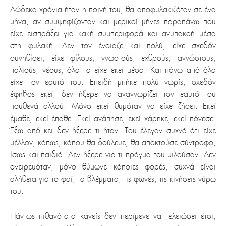
Δώδεκα χρόνια ήταν η ποινή του, θα αποφυλακιζόταν σε ένα
μήνα, αν συμψηφίζονταν και μερικοί μήνες παραπάνω που
είχε εισπράξει για κακή συμπεριφορά και ανυπακοή μέσα
στη φυλακή. Δεν τον ένοιαζε και πολύ, είχε σχεδόν
συνηθίσει, είχε φίλους, γνωστούς, εχθρούς, αγνώστους,
παλιούς, νέους, όλα τα είχε εκεί μέσα. Και πάνω από όλα
είχε τον εαυτό του. Επειδή μπήκε πολύ νωρίς, σχεδόν
έφηβος εκεί, δεν ήξερε να αναγνωρίζει τον εαυτό του
πουθενά αλλού. Μόνο εκεί θυμόταν να είχε ζήσει. Εκεί
έμαθε, εκεί έπαθε. Εκεί αγάπησε, εκεί χάρηκε, εκεί πόνεσε.
Έξω από κει δεν ήξερε τι ήταν. Του έλεγαν συχνά ότι είχε
μέλλον, κάπως, κάπου θα δούλευε, θα αποκτούσε σύντροφο,
ίσως και παιδιά. Δεν ήξερε για τι πράγμα του μιλούσαν. Δεν
ονειρευόταν, μόνο θύμωνε κάποιες φορές, συχνά είναι
αλήθεια για το φαί, τα βλέμματα, τις φωνές, τις κινήσεις γύρω
του.
Πάντως πιθανότατα κανείς δεν περίμενε να τελειώσει έτσι,