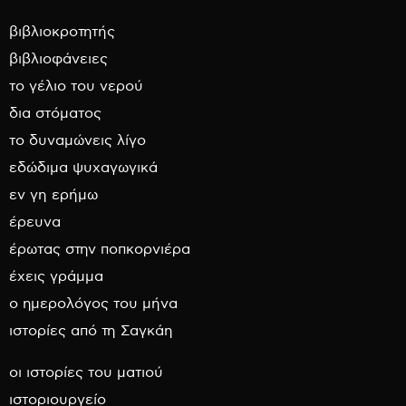
βιβλιοκροτητής
βιβλιοφάνειες
το γέλιο του νερού
δια στόματος
το δυναμώνεις λίγο
εδώδιμα ψυχαγωγικά
εν γη ερήμω
έρευνα
έρωτας στην ποπκορνιέρα
έχεις γράμμα
ο ημερολόγος του μήνα
ιστορίες από τη Σαγκάη
οι ιστορίες του ματιού
ιστοριουργείο