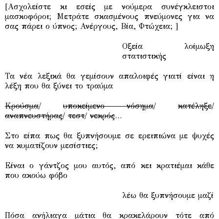
[Ασχολείστε κι εσείς με νούμερα συνέγκλειστοι
μασκοφόροι; Μετράτε σκασμένους πνεύμονες για να
σας πάρει ο ύπνος; Ανέργους, Βία, Φτώχεια; ]
Οξεία λοίμωξη
στατιστικής
Τα νέα λεξικά θα γεμίσουν απαλοιφές γιατί είναι η
λέξη που θα ξύνει το τραύμα
Κρούσμα
/
υποκείμενο νόσημα
/
κατέληξε
/
αναπνευστήρας
/
τεστ
/
νεκρός
…
Στο είπα πως θα ξυπνήσουμε σε ερειπιώνα με ψυχές
να κυματίζουν μεσίστιες;
Είναι ο γάντζος μου αυτός, από κει κρατιέμαι κάθε
που ακούω φόβο
λέω θα ξυπνήσουμε μαζί
Πόσα ανήλιαγα μάτια θα κρακελάρουν τότε από