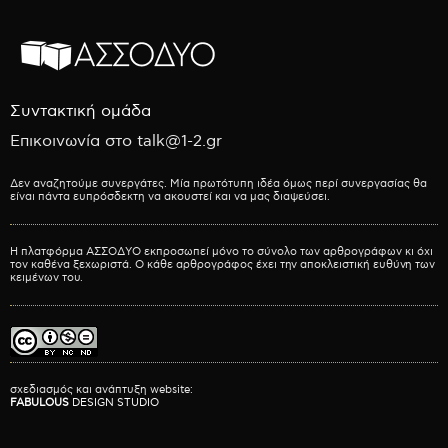
Συντακτική ομάδα
Επικοινωνία στο talk@1-2.gr
Δεν αναζητούμε συνεργάτες. Μία πρωτότυπη ιδέα όμως περί συνεργασίας θα
είναι πάντα ευπρόσδεκτη να ακουστεί και να μας διαψεύσει.
Η πλατφόρμα ΑΣΣΟΔΥΟ εκπροσωπεί μόνο το σύνολο των αρθρογράφων κι όχι
τον καθένα ξεχωριστά. Ο κάθε αρθρογράφος έχει την αποκλειστική ευθύνη των
κειμένων του.
σχεδιασμός και ανάπτυξη website:
FABULOUS
DESIGN STUDIO