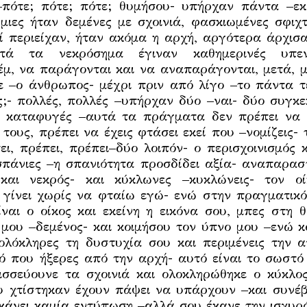
πότε; πότε; πότε; θυμήσου- υπήρχαν πάντα –εκε
ύμιες ήταν δεμένες με σχοινιά, φασκιωμένες σφιχτ
ροί περιείχαν, ήταν ακόμα η αρχή, αργότερα άρχι
τά τα νεκρόσημα έγιναν καθημερινές υπεν
μ, να παράγονται και να αναπαράγονται, μετά, 
ε –ο άνθρωπος- μέχρι πριν από λίγο –το πάντα τ
;- πολλές, πολλές –υπήρχαν δύο –ναι- δύο συγκ
ές καταφυγές –αυτά τα πράγματα δεν πρέπει να 
τους, πρέπει να έχεις φτάσει εκεί που –νομίζεις-
ει, πρέπει, πρέπει–δύο λοιπόν- ο περισχοινισμός
σπάνιες –η σπανιότητα προσδίδει αξία- αναπαρασ
και νεκρός- και κύκλωνες –κυκλώνεις- τον ο
γίνει χωρίς να φταίω εγώ- ενώ στην πραγματικό
ίναι ο οίκος και εκείνη η εικόνα σου, μπες στη 
 μου –δεμένος- και κοιμήσου τον ύπνο μου –ενώ 
 ολόκληρες τη δυστυχία σου και περιμένεις την 
ό που ήξερες από την αρχή- αυτό είναι το σωστό 
ισσεύουνε τα σχοινιά και ολοκληρώθηκε ο κύκλο
υ χτίστηκαν έχουν πάψει να υπάρχουν –και συνέβ
κάνει καμία εντύπωση –αλλά σου έκανε την ισχυ