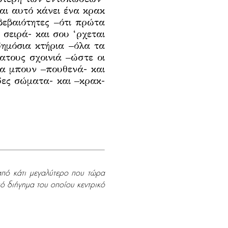
αι αυτό κάνει ένα κρακ
βεβαιότητες –ότι πρώτα
σειρά- και σου ‘ρχεται
δημόσια κτήρια –όλα τα
ατους σχοινιά –ώστε οι
να μπουν –πουθενά- και
άδες σώματα- και –κρακ-
πό κάτι μεγαλύτερο που τώρα
ό διήγημα του οποίου κεντρικό