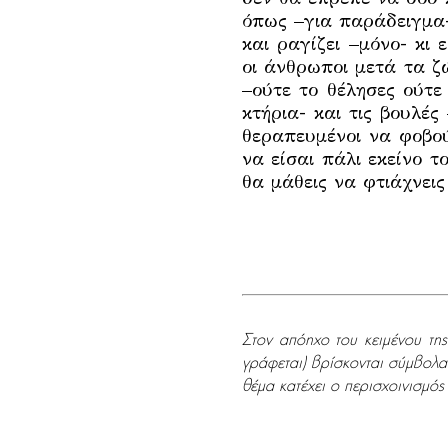
όπως –για παράδειγμα-
και ραγίζει –μόνο- κι
οι άνθρωποι μετά τα ζ
–ούτε το θέλησες ούτε
κτήρια- και τις βουλέ
θεραπευμένοι να φοβού
να είσαι πάλι εκείνο τ
θα μάθεις να φτιάχνεις 
.
Στον απόηχο του κειμένου τ
γράφεται) βρίσκονται σύμβολα
θέμα κατέχει ο περισχοινισμός