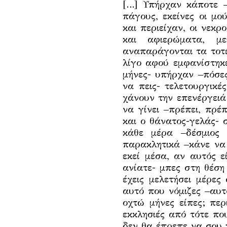
[…] Υπήρχαν κάποτε –
πάγους, εκείνες οι μο
και περιείχαν, οι νεκ
και αφιερώματα, με
αναπαράγονται τα τοτέ
λίγο αφού εμφανίστηκ
μήνες- υπήρχαν –πόσες
να πεις- τελετουργικ
χάνουν την επενέργειά 
να γίνει –πρέπει, πρέπ
και ο θάνατος-γελάς- 
κάθε μέρα –δέσμιος 
παρακλητικά –κάνε να 
εκεί μέσα, αν αυτός ε
ανίατε- μπες στη θέση
έχεις μελετήσει μέρες
αυτό που νόμιζες –αυτ
οχτώ μήνες είπες; περ
εκκλησιές από τότε πο
δεν θα έπρεπε να σου 