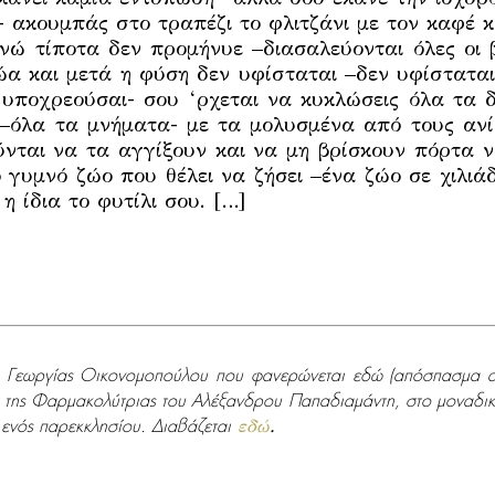
 ακουμπάς στο τραπέζι το φλιτζάνι με τον καφέ κ
 ενώ τίποτα δεν προμήνυε –διασαλεύονται όλες οι 
ώα και μετά η φύση δεν υφίσταται –δεν υφίσταται 
 υποχρεούσαι- σου ‘ρχεται να κυκλώσεις όλα τα 
ς –όλα τα μνήματα- με τα μολυσμένα από τους ανί
νται να τα αγγίξουν και να μη βρίσκουν πόρτα 
ο γυμνό ζώο που θέλει να ζήσει –ένα ζώο σε χιλι
η ίδια το φυτίλι σου. […]
ης Γεωργίας Οικονομοπούλου που φανερώνεται εδώ (απόσπασμα α
 της Φαρμακολύτριας του Αλέξανδρου Παπαδιαμάντη, στο μοναδικ
 ενός παρεκκλησίου. Διαβάζεται
εδώ
.