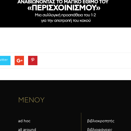
.
itter
ΜΕΝΟΥ
ad hoc
βιβλιοκροτητής
all around
βιβλιοφάνειες