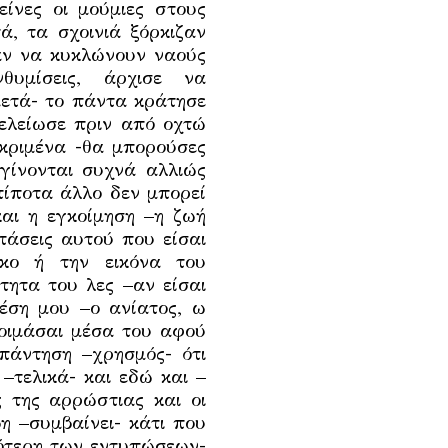
ίνες οι μούμιες στους
ά, τα σχοινιά ξόρκιζαν
σαν να κυκλώνουν ναούς
θυμίσεις, άρχισε να
μετά- το πάντα κράτησε
ελείωσε πριν από οχτώ
εκριμένα -θα μπορούσες
γίνονται συχνά αλλιώς
 τίποτα άλλο δεν μπορεί
 και η εγκοίμηση –η ζωή
τάσεις αυτού που είσαι
ίκο ή την εικόνα του
τητα του λες –αν είσαι
θέση μου –ο ανίατος, ω
κοιμάσαι μέσα του αφού
απάντηση –χρησμός- ότι
–τελικά- και εδώ και –
ς της αρρώστιας και οι
η –συμβαίνει- κάτι που
ρότερη των εντυπώσεων-