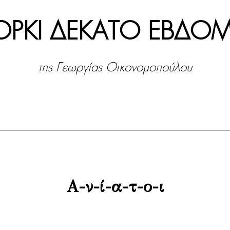
ΟΡΚΙ ΔΕKATO ΕΒΔΟ
της Γεωργίας Οικονομοπούλου
Α-ν-ί-α-τ-ο-ι