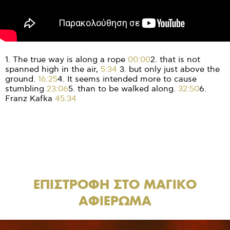
1. The true way is along a rope
00:00
2. that is not
spanned high in the air,
5:34
3. but only just above the
ground.
16:25
4. It seems intended more to cause
stumbling
23:06
5. than to be walked along.
32:50
6.
Franz Kafka
45:34
.
.
ΕΠΙΣΤΡΟΦΗ ΣΤΟ ΜΑΓΙΚΟ
ΑΦΙΕΡΩΜΑ