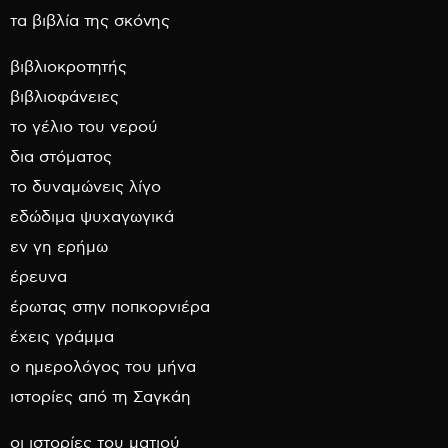
τα βιβλία της σκόνης
βιβλιοκροτητής
βιβλιοφάνειες
το γέλιο του νερού
δια στόματος
το δυναμώνεις λίγο
εδώδιμα ψυχαγωγικά
εν γη ερήμω
έρευνα
έρωτας στην ποπκορνιέρα
έχεις γράμμα
ο ημερολόγος του μήνα
ιστορίες από τη Σαγκάη
οι ιστορίες του ματιού