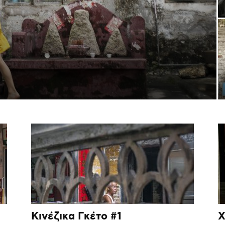
Κινέζικα Γκέτο #1
Χ