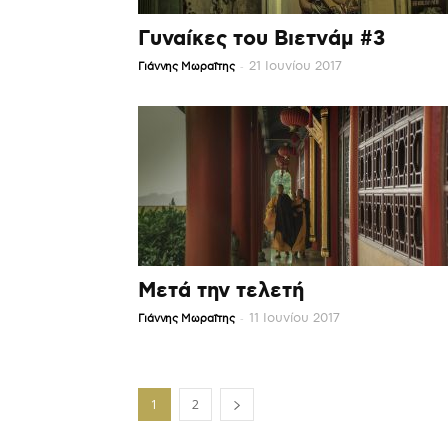
Γυναίκες του Βιετνάμ #3
-
21 Ιουνίου 2017
Γιάννης Μωραΐτης
Μετά την τελετή
-
11 Ιουνίου 2017
Γιάννης Μωραΐτης
1
2