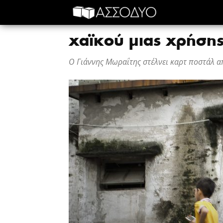
χαϊκού μιας χρήση
O Γιάννης Μωραΐτης στέλνει καρτ ποστάλ απ