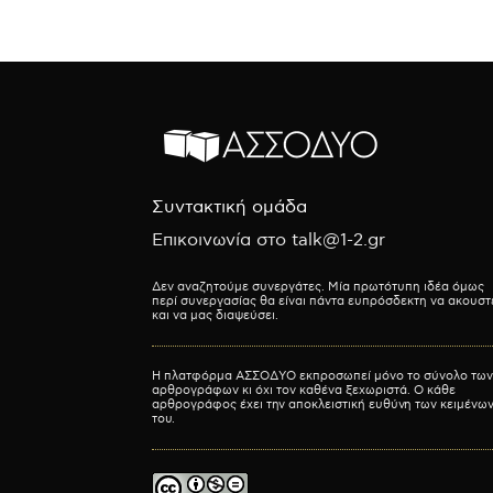
Συντακτική ομάδα
Επικοινωνία στο talk@1-2.gr
Δεν αναζητούμε συνεργάτες. Μία πρωτότυπη ιδέα όμως
περί συνεργασίας θα είναι πάντα ευπρόσδεκτη να ακουστ
και να μας διαψεύσει.
Η πλατφόρμα ΑΣΣΟΔΥΟ εκπροσωπεί μόνο το σύνολο των
αρθρογράφων κι όχι τον καθένα ξεχωριστά. Ο κάθε
αρθρογράφος έχει την αποκλειστική ευθύνη των κειμένω
του.