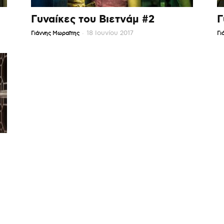
Γυναίκες του Βιετνάμ #2
Γ
-
18 Ιουνίου 2017
Γιάννης Μωραΐτης
Γι