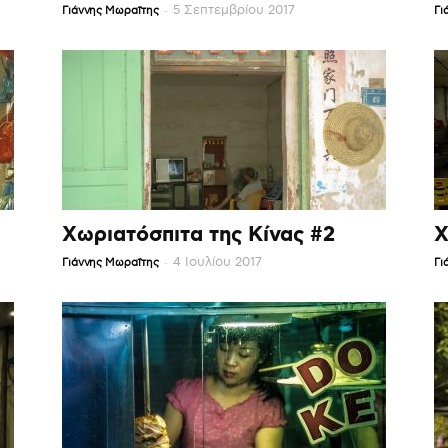
-
5 Σεπτεμβρίου 2017
Γιάννης Μωραΐτης
Γι
Χωριατόσπιτα της Κίνας #2
Χ
-
4 Ιουλίου 2017
Γιάννης Μωραΐτης
Γι