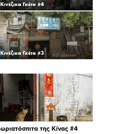
Κινέζικα Γκέτο #4
Κινέζικα Γκέτο #3
ωριατόσπιτα της Κίνας #4