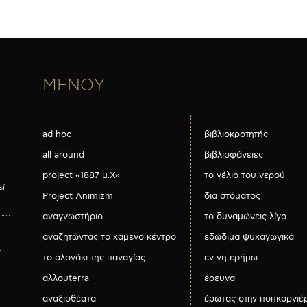
ΜΕΝΟΥ
ad hoc
βιβλιοκροτητής
all around
βιβλιοφάνειες
project «1887 μ.Χ»
το γέλιο του νερού
εί
Project Animizm
δια στόματος
αναγνωστήριο
το δυναμώνεις λίγο
αναζητώντας το χαμένο κέντρο
εδώδιμα ψυχαγωγικά
ν
το αλογάκι της παναγίας
εν γη ερήμω
αλλουterra
έρευνα
αναξιοθέατα
έρωτας στην ποπκορνιέ