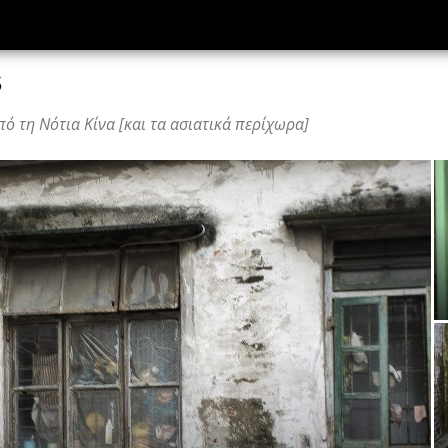
ς
ό τη Νότια Κίνα [και τα ασιατικά περίχωρα]