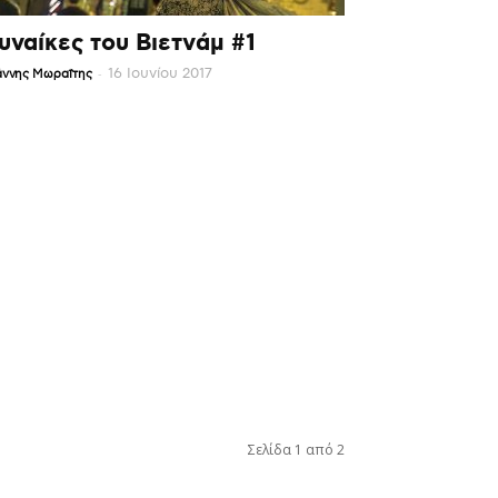
υναίκες του Βιετνάμ #1
-
16 Ιουνίου 2017
άννης Μωραΐτης
Σελίδα 1 από 2