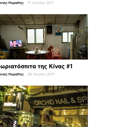
-
17 Ιουλίου 2017
άννης Μωραΐτης
ωριατόσπιτα της Κίνας #1
-
28 Ιουνίου 2017
άννης Μωραΐτης