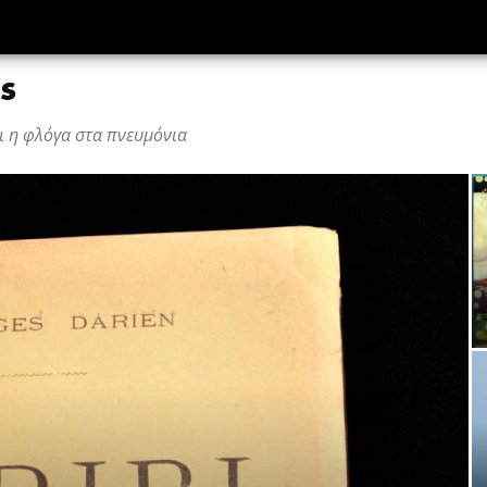
ς
ι η φλόγα στα πνευμόνια