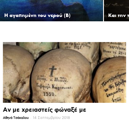
Η αγαπημένη του νερού (Β)
Και την 
Αν με χρειαστείς φώναξέ με
-
14 Σεπτεμβρίου 2018
Αθηνά Τσάκαλου