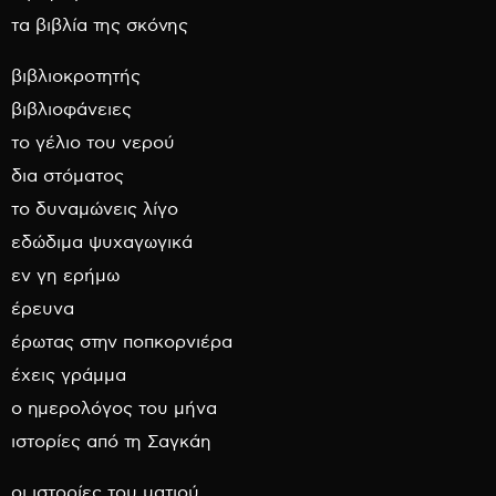
τα βιβλία της σκόνης
βιβλιοκροτητής
βιβλιοφάνειες
το γέλιο του νερού
δια στόματος
το δυναμώνεις λίγο
εδώδιμα ψυχαγωγικά
εν γη ερήμω
έρευνα
έρωτας στην ποπκορνιέρα
έχεις γράμμα
ο ημερολόγος του μήνα
ιστορίες από τη Σαγκάη
οι ιστορίες του ματιού