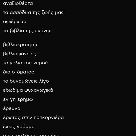
αναξιοθέατα
τα ασσόδυα της ζωής μας
αφιέρωμα
τα βιβλία της σκόνης
βιβλιοκροτητής
βιβλιοφάνειες
το γέλιο του νερού
δια στόματος
το δυναμώνεις λίγο
εδώδιμα ψυχαγωγικά
εν γη ερήμω
έρευνα
έρωτας στην ποπκορνιέρα
έχεις γράμμα
ο ημερολόγος του μήνα