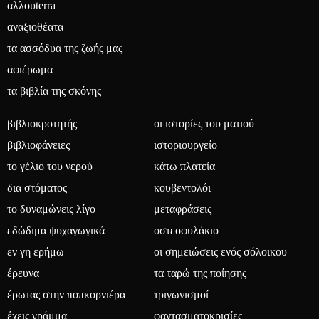
αλλουterra
αναξιοθέατα
τα ασσόδυα της ζωής μας
αφιέρωμα
τα βιβλία της σκόνης
βιβλιοκροτητής
οι ιστορίες του ματιού
βιβλιοφάνειες
ιστοριουργείο
το γέλιο του νερού
κάτω πλατεία
δια στόματος
κουβεντολόι
το δυναμώνεις λίγο
μεταφράσεις
εδώδιμα ψυχαγωγικά
οστεοφυλάκιο
εν γη ερήμω
οι σημειώσεις ενός σόλοικου
έρευνα
τα ταρώ της ποίησης
έρωτας στην ποπκορνιέρα
τριγωνισμοί
έχεις γράμμα
φαντασματοκρισίες