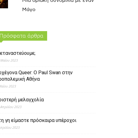
Μια οριακή συνομιλία με έναν
Μάγο
Πρόσφατα άρθρα
εταναστεύουμε;
 Μαΐου 2023
ρχέγονα Queer: O Paul Swan στην
ροπολεμική Αθήνα
Μαΐου 2023
ριστερή μελαγχολία
 Απριλίου 2023
τη γη είμαστε πρόσκαιρα υπέροχοι
Απριλίου 2023