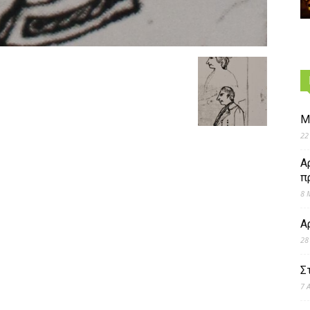
Μ
22
Α
π
8 
Α
28
Σ
7 