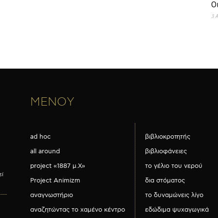
Ο
3 
ΜΕΝΟΥ
ad hoc
βιβλιοκροτητής
all around
βιβλιοφάνειες
project «1887 μ.Χ»
το γέλιο του νερού
εί
Project Animizm
δια στόματος
αναγνωστήριο
το δυναμώνεις λίγο
αναζητώντας το χαμένο κέντρο
εδώδιμα ψυχαγωγικά