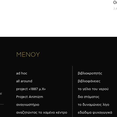
Ο
3 
ΜΕΝΟΥ
ad hoc
βιβλιοκροτητής
all around
βιβλιοφάνειες
project «1887 μ.Χ»
το γέλιο του νερού
εί
Project Animizm
δια στόματος
αναγνωστήριο
το δυναμώνεις λίγο
αναζητώντας το χαμένο κέντρο
εδώδιμα ψυχαγωγικά