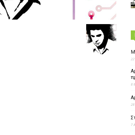
Μ
22
Α
π
8 
Α
28
Σ
7 