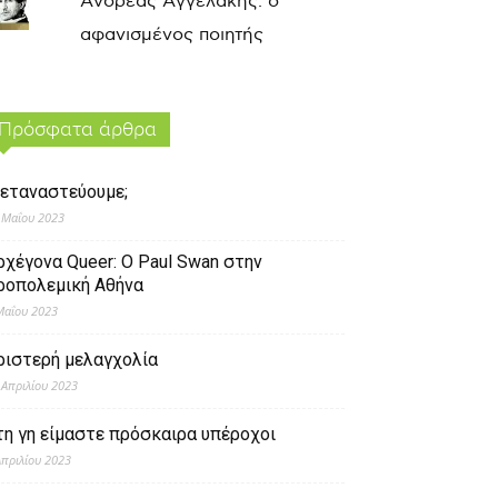
Ανδρέας Αγγελάκης: ο
αφανισμένος ποιητής
Πρόσφατα άρθρα
εταναστεύουμε;
 Μαΐου 2023
ρχέγονα Queer: O Paul Swan στην
ροπολεμική Αθήνα
Μαΐου 2023
ριστερή μελαγχολία
 Απριλίου 2023
τη γη είμαστε πρόσκαιρα υπέροχοι
Απριλίου 2023