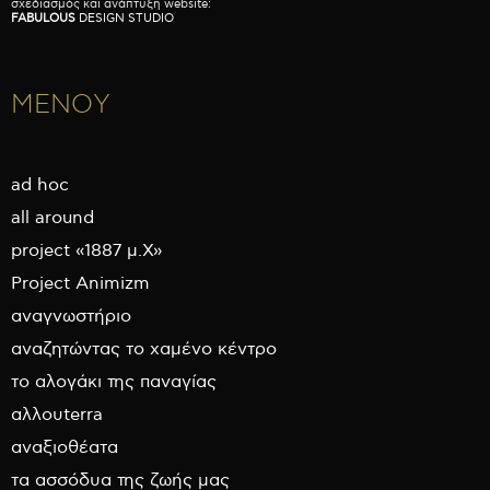
σχεδιασμός και ανάπτυξη website:
FABULOUS
DESIGN STUDIO
ΜΕΝΟΥ
ad hoc
all around
project «1887 μ.Χ»
Project Animizm
αναγνωστήριο
αναζητώντας το χαμένο κέντρο
το αλογάκι της παναγίας
αλλουterra
αναξιοθέατα
τα ασσόδυα της ζωής μας