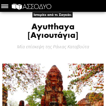
Ιστορίες από τη Σαγκάη
Ayutthaya
[Αγιουτάγια]
Μία επίσκεψη της Ράνιας Καταβούτα