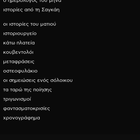
ο ημερολόγος του μήνα
ιστορίες από τη Σαγκάη
οι ιστορίες του ματιού
ιστοριουργείο
κάτω πλατεία
κουβεντολόι
μεταφράσεις
οστεοφυλάκιο
οι σημειώσεις ενός σόλοικου
τα ταρώ της ποίησης
τριγωνισμοί
φαντασματοκρισίες
χρονογράφημα