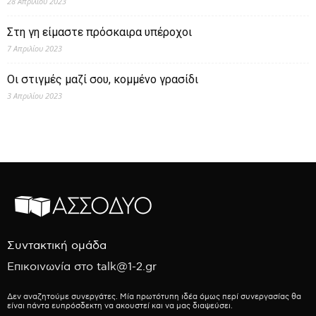
28 Απριλίου 2023
Στη γη είμαστε πρόσκαιρα υπέροχοι
7 Απριλίου 2023
Οι στιγμές μαζί σου, κομμένο γρασίδι
3 Απριλίου 2023
Συντακτική ομάδα
Επικοινωνία στο talk@1-2.gr
Δεν αναζητούμε συνεργάτες. Μία πρωτότυπη ιδέα όμως περί συνεργασίας θα
είναι πάντα ευπρόσδεκτη να ακουστεί και να μας διαψεύσει.