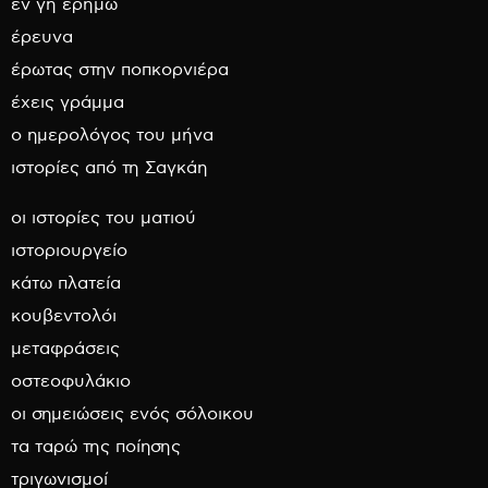
εν γη ερήμω
έρευνα
έρωτας στην ποπκορνιέρα
έχεις γράμμα
ο ημερολόγος του μήνα
ιστορίες από τη Σαγκάη
οι ιστορίες του ματιού
ιστοριουργείο
κάτω πλατεία
κουβεντολόι
μεταφράσεις
οστεοφυλάκιο
οι σημειώσεις ενός σόλοικου
τα ταρώ της ποίησης
τριγωνισμοί