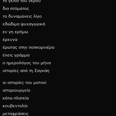
το γέλιο του νερού
δια στόματος
το δυναμώνεις λίγο
εδώδιμα ψυχαγωγικά
εν γη ερήμω
έρευνα
έρωτας στην ποπκορνιέρα
έχεις γράμμα
ο ημερολόγος του μήνα
ιστορίες από τη Σαγκάη
οι ιστορίες του ματιού
ιστοριουργείο
κάτω πλατεία
κουβεντολόι
μεταφράσεις