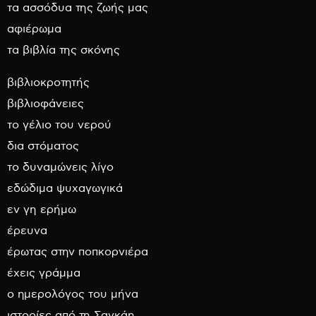
τα ασσόδυα της ζωής μας
αφιέρωμα
τα βιβλία της σκόνης
βιβλιοκροτητής
βιβλιοφάνειες
το γέλιο του νερού
δια στόματος
το δυναμώνεις λίγο
εδώδιμα ψυχαγωγικά
εν γη ερήμω
έρευνα
έρωτας στην ποπκορνιέρα
έχεις γράμμα
ο ημερολόγος του μήνα
ιστορίες από τη Σαγκάη