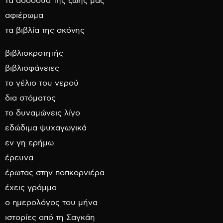
τα ασσόδυα της ζωής μας
αφιέρωμα
τα βιβλία της σκόνης
βιβλιοκροτητής
βιβλιοφάνειες
το γέλιο του νερού
δια στόματος
το δυναμώνεις λίγο
εδώδιμα ψυχαγωγικά
εν γη ερήμω
έρευνα
έρωτας στην ποπκορνιέρα
έχεις γράμμα
ο ημερολόγος του μήνα
ιστορίες από τη Σαγκάη