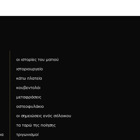
οι ιστορίες του ματιού
ιστοριουργείο
κάτω πλατεία
κουβεντολόι
μεταφράσεις
οστεοφυλάκιο
οι σημειώσεις ενός σόλοικου
τα ταρώ της ποίησης
ρα
τριγωνισμοί