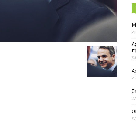
Μ
22
Α
π
8 
Α
28
Σ
7 
Ο
3 