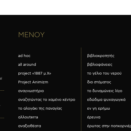
ΜΕΝΟΥ
ad hoc
βιβλιοκροτητής
all around
βιβλιοφάνειες
project «1887 μ.Χ»
το γέλιο του νερού
εί
Project Animizm
δια στόματος
αναγνωστήριο
το δυναμώνεις λίγο
αναζητώντας το χαμένο κέντρο
εδώδιμα ψυχαγωγικά
ν
το αλογάκι της παναγίας
εν γη ερήμω
αλλουterra
έρευνα
αναξιοθέατα
έρωτας στην ποπκορνιέ