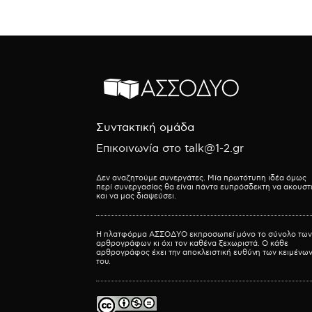
Συντακτική ομάδα
Επικοινωνία στο talk@1-2.gr
Δεν αναζητούμε συνεργάτες. Μία πρωτότυπη ιδέα όμως
περί συνεργασίας θα είναι πάντα ευπρόσδεκτη να ακουστ
και να μας διαψεύσει.
Η πλατφόρμα ΑΣΣΟΔΥΟ εκπροσωπεί μόνο το σύνολο των
αρθρογράφων κι όχι τον καθένα ξεχωριστά. Ο κάθε
αρθρογράφος έχει την αποκλειστική ευθύνη των κειμένω
του.