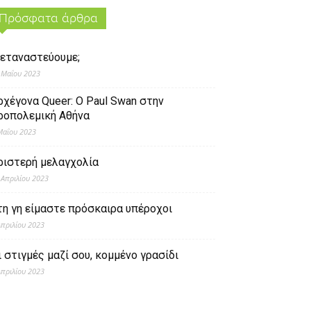
Πρόσφατα άρθρα
εταναστεύουμε;
 Μαΐου 2023
ρχέγονα Queer: O Paul Swan στην
ροπολεμική Αθήνα
Μαΐου 2023
ριστερή μελαγχολία
 Απριλίου 2023
τη γη είμαστε πρόσκαιρα υπέροχοι
Απριλίου 2023
ι στιγμές μαζί σου, κομμένο γρασίδι
Απριλίου 2023