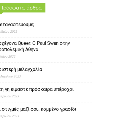
Πρόσφατα άρθρα
εταναστεύουμε;
 Μαΐου 2023
ρχέγονα Queer: O Paul Swan στην
ροπολεμική Αθήνα
Μαΐου 2023
ριστερή μελαγχολία
 Απριλίου 2023
τη γη είμαστε πρόσκαιρα υπέροχοι
Απριλίου 2023
ι στιγμές μαζί σου, κομμένο γρασίδι
Απριλίου 2023