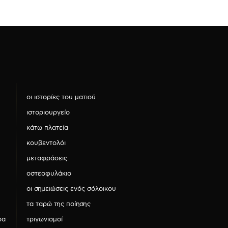
οι ιστορίες του ματιού
ιστοριουργείο
κάτω πλατεία
κουβεντολόι
μεταφράσεις
οστεοφυλάκιο
οι σημειώσεις ενός σόλοικου
τα ταρώ της ποίησης
ρα
τριγωνισμοί