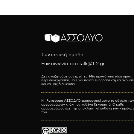
Συντακτική ομάδα
Επικοινωνία στο talk@1-2.gr
Δεν αναζητούμε συνεργάτες. Μία πρωτότυπη ιδέα όμως
περί συνεργασίας θα είναι πάντα ευπρόσδεκτη να ακουστ
και να μας διαψεύσει.
Η πλατφόρμα ΑΣΣΟΔΥΟ εκπροσωπεί μόνο το σύνολο των
αρθρογράφων κι όχι τον καθένα ξεχωριστά. Ο κάθε
αρθρογράφος έχει την αποκλειστική ευθύνη των κειμένω
του.