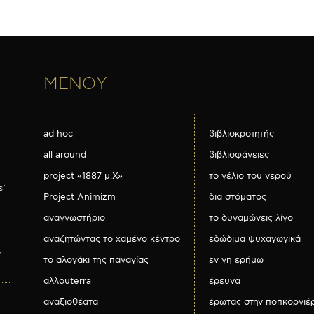
ΜΕΝΟΥ
ad hoc
βιβλιοκροτητής
all around
βιβλιοφάνειες
project «1887 μ.Χ»
το γέλιο του νερού
εί
Project Animizm
δια στόματος
αναγνωστήριο
το δυναμώνεις λίγο
αναζητώντας το χαμένο κέντρο
εδώδιμα ψυχαγωγικά
ν
το αλογάκι της παναγίας
εν γη ερήμω
αλλουterra
έρευνα
αναξιοθέατα
έρωτας στην ποπκορνιέ