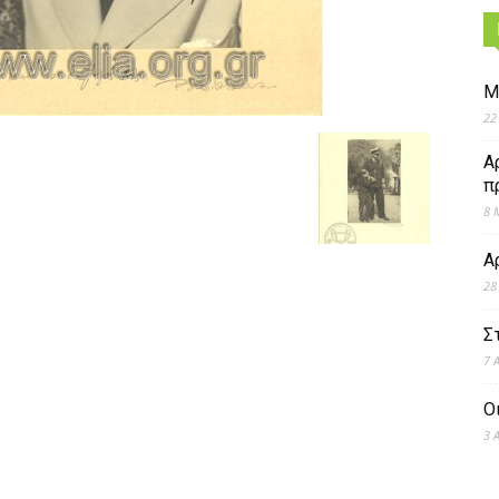
Μ
22
Α
π
8 
Α
28
Σ
7 
Ο
3 