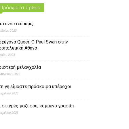
Πρόσφατα άρθρα
εταναστεύουμε;
 Μαΐου 2023
ρχέγονα Queer: O Paul Swan στην
ροπολεμική Αθήνα
Μαΐου 2023
ριστερή μελαγχολία
 Απριλίου 2023
τη γη είμαστε πρόσκαιρα υπέροχοι
Απριλίου 2023
ι στιγμές μαζί σου, κομμένο γρασίδι
Απριλίου 2023