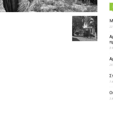
Μ
22
Α
π
8 
Α
28
Σ
7 
Ο
3 