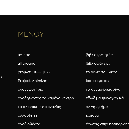
ΜΕΝΟΥ
ad hoc
βιβλιοκροτητής
all around
βιβλιοφάνειες
project «1887 μ.Χ»
το γέλιο του νερού
εί
Project Animizm
δια στόματος
αναγνωστήριο
το δυναμώνεις λίγο
αναζητώντας το χαμένο κέντρο
εδώδιμα ψυχαγωγικά
ν
το αλογάκι της παναγίας
εν γη ερήμω
αλλουterra
έρευνα
αναξιοθέατα
έρωτας στην ποπκορνιέ