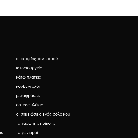
οι ιστορίες του ματιού
ιστοριουργείο
κάτω πλατεία
κουβεντολόι
μεταφράσεις
οστεοφυλάκιο
οι σημειώσεις ενός σόλοικου
τα ταρώ της ποίησης
ρα
τριγωνισμοί