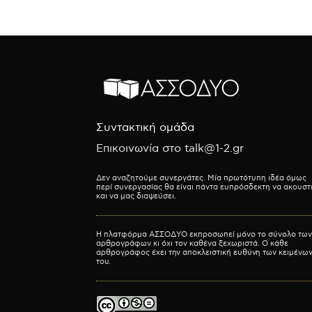
Συντακτική ομάδα
Επικοινωνία στο talk@1-2.gr
Δεν αναζητούμε συνεργάτες. Μία πρωτότυπη ιδέα όμως
περί συνεργασίας θα είναι πάντα ευπρόσδεκτη να ακουστ
και να μας διαψεύσει.
Η πλατφόρμα ΑΣΣΟΔΥΟ εκπροσωπεί μόνο το σύνολο των
αρθρογράφων κι όχι τον καθένα ξεχωριστά. Ο κάθε
αρθρογράφος έχει την αποκλειστική ευθύνη των κειμένω
του.